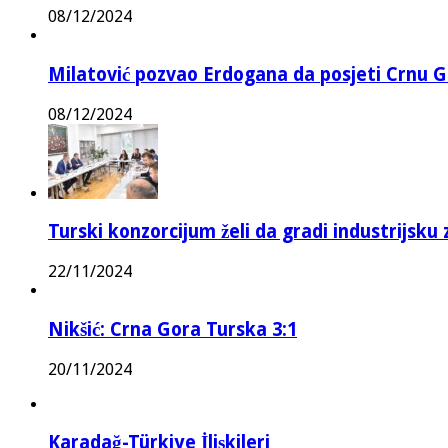
08/12/2024
Milatović pozvao Erdogana da posjeti Crnu G
08/12/2024
Turski konzorcijum želi da gradi industrijsku
22/11/2024
Nikšić: Crna Gora Turska 3:1
20/11/2024
Karadağ-Türkiye İlişkileri