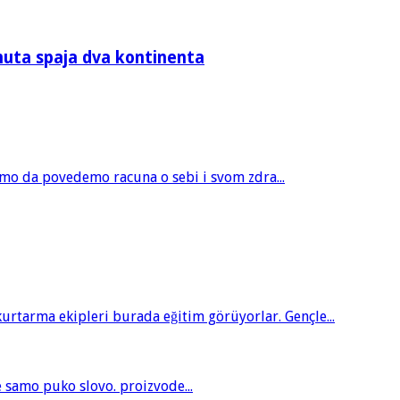
nuta spaja dva kontinenta
amo da povedemo racuna o sebi i svom zdra...
tarma ekipleri burada eğitim görüyorlar. Gençle...
je samo puko slovo. proizvode...