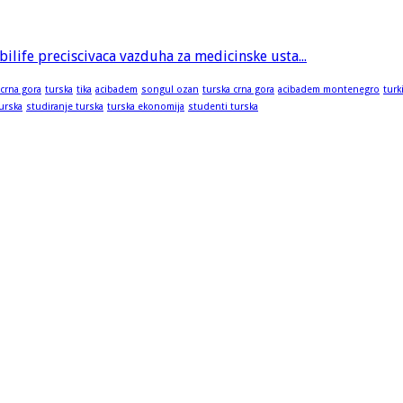
bilife preciscivaca vazduha za medicinske usta...
 crna gora
turska
tika
acibadem
songul ozan
turska crna gora
acibadem montenegro
turk
turska
studiranje turska
turska ekonomija
studenti turska