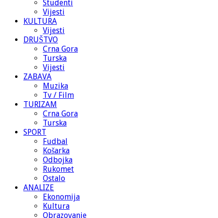
Studenti
Vijesti
KULTURA
Vijesti
DRUŠTVO
Crna Gora
Turska
Vijesti
ZABAVA
Muzika
Tv / Film
TURIZAM
Crna Gora
Turska
SPORT
Fudbal
Košarka
Odbojka
Rukomet
Ostalo
ANALIZE
Ekonomija
Kultura
Obrazovanje