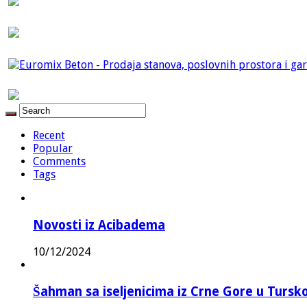
Recent
Popular
Comments
Tags
Novosti iz Acibadema
10/12/2024
Šahman sa iseljenicima iz Crne Gore u Turskoj