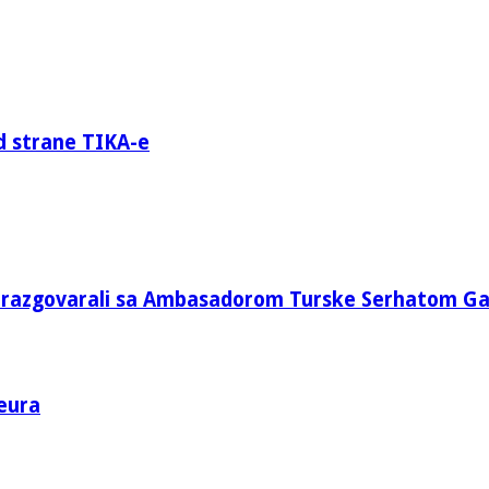
d strane TIKA-e
e razgovarali sa Ambasadorom Turske Serhatom G
eura