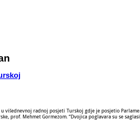
an
urskoj
je u višednevnoj radnoj posjeti Turskoj gdje je posjetio Parlame
urske, prof. Mehmet Gormezom. “Dvojica poglavara su se saglas