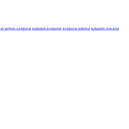
ish airlines podgorica
acibadem podgorica
podgorica istanbul
acibadem crna gora