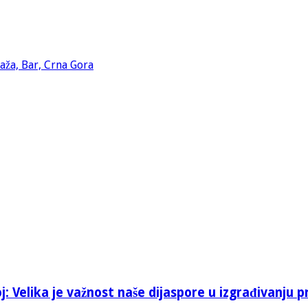
: Velika je važnost naše dijaspore u izgrađivanju p