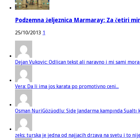
Podzemna željeznica Marmaray: Za četiri mi
25/10/2013
1
Dejan Vukovic: Odlican tekst ali naravno i mi sami mor
Vera: Da li ima jos karata po promotivno ceni...
Osman NuriGözüodlu: Side Jandarma kampında Sualtı kur
zeks: turska je jedna od najjacih drzava na svetu i to ni