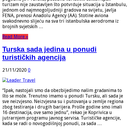
turizam nije zaustavljen što potvrđuje situacija u Istanbulu,
jednom od najmnogoljudniji gradova na svijetu, javlja
FENA, prenosi Anadolu Agency (AA). Stotine aviona
svakodnevno slijeću na sva tri istanbulska aerodroma iz
brojnih svjetskih …
Read More »
Turska sada jedina u ponudi
turističkih agencija
21/11/2020
0
“Ipak, nastojali smo da obezbijedimo našim građanima to
što se može. Trenutno imamo u ponudi Tursku, ali sada je
sve neizvjesno. Neizvjesna su i putovanja u zemlje regiona
zbog testiranja i drugih barijera. Prošle godine smo imali
16 destinacija, ove samo jednu”, rekao je Koprivica u
jutrarnjem programu javnog servisa. Turističke agencije,
kada se radi o novogodišnjoj ponudi, za sada …