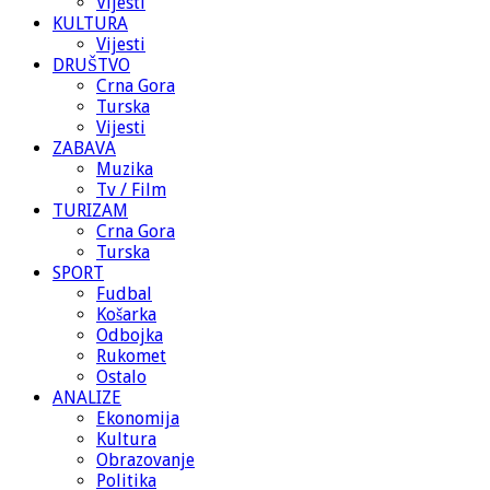
Vijesti
KULTURA
Vijesti
DRUŠTVO
Crna Gora
Turska
Vijesti
ZABAVA
Muzika
Tv / Film
TURIZAM
Crna Gora
Turska
SPORT
Fudbal
Košarka
Odbojka
Rukomet
Ostalo
ANALIZE
Ekonomija
Kultura
Obrazovanje
Politika