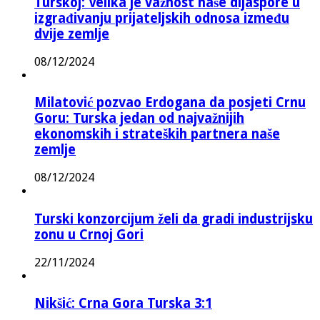
Turskoj: Velika je važnost naše dijaspore u
izgrađivanju prijateljskih odnosa između
dvije zemlje
08/12/2024
Milatović pozvao Erdogana da posjeti Crnu
Goru: Turska jedan od najvažnijih
ekonomskih i strateških partnera naše
zemlje
08/12/2024
Turski konzorcijum želi da gradi industrijsku
zonu u Crnoj Gori
22/11/2024
Nikšić: Crna Gora Turska 3:1