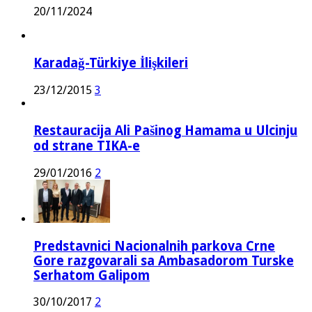
20/11/2024
Karadağ-Türkiye İlişkileri
23/12/2015
3
Restauracija Ali Pašinog Hamama u Ulcinju
od strane TIKA-e
29/01/2016
2
Predstavnici Nacionalnih parkova Crne
Gore razgovarali sa Ambasadorom Turske
Serhatom Galipom
30/10/2017
2