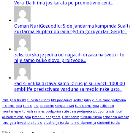
Vera: Da li ima jos karata po promotivno ceni...
Osman NuriGözüodlu: Side Jandarma kampında Sualtı
kurtarma ekipleri burada eğitim görüyorlar. Gençle...
zeks: turska je jedna od najjacih drzava na svetu i to
nije samo puko slovo. proizvode...
kad si velika drzava: samo iz rusije su uvezli 100000
ambilife preciscivaca vazduha za medicinske usta...
crna gora turska
turkish airlines
tika podgorica
serhat galip
yunus emre podgorica
tika crna gora
turska
tika
acibadem
songul ozan
turska crna gora
acibadem
montenegro
turkish airlines podgorica
acibadem podgorica
podgorica istanbul
acibadem crna gora
istanbul podgorica
ziraat banka
turizam turska
acibadem karadag
crna gora
investicije turska
studiranje turska
turska ekonomija
studenti turska