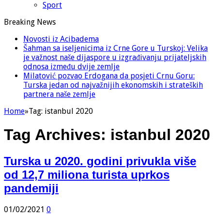
Sport
Breaking News
Novosti iz Acibadema
Šahman sa iseljenicima iz Crne Gore u Turskoj: Velika
je važnost naše dijaspore u izgrađivanju prijateljskih
odnosa između dvije zemlje
Milatović pozvao Erdogana da posjeti Crnu Goru:
Turska jedan od najvažnijih ekonomskih i strateških
partnera naše zemlje
Home
»
Tag:
istanbul 2020
Tag Archives:
istanbul 2020
Turska u 2020. godini privukla više
od 12,7 miliona turista uprkos
pandemiji
01/02/2021
0