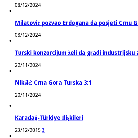
08/12/2024
Milatović pozvao Erdogana da posjeti Crnu G
08/12/2024
Turski konzorcijum želi da gradi industrijsku
22/11/2024
Nikšić: Crna Gora Turska 3:1
20/11/2024
Karadağ-Türkiye İlişkileri
23/12/2015
3