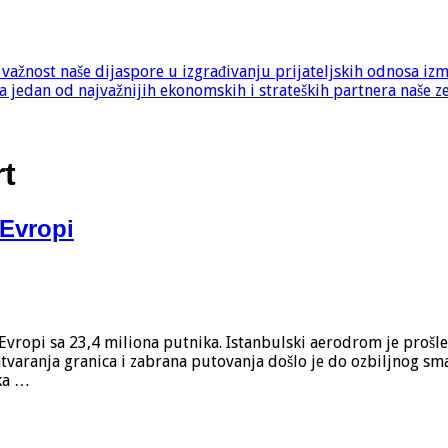
e važnost naše dijaspore u izgrađivanju prijateljskih odnosa iz
 jedan od najvažnijih ekonomskih i strateških partnera naše z
rt
 Evropi
Evropi sa 23,4 miliona putnika. Istanbulski aerodrom je prošle
tvaranja granica i zabrana putovanja došlo je do ozbiljnog sm
ka …