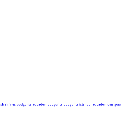
ish airlines podgorica
acibadem podgorica
podgorica istanbul
acibadem crna gora