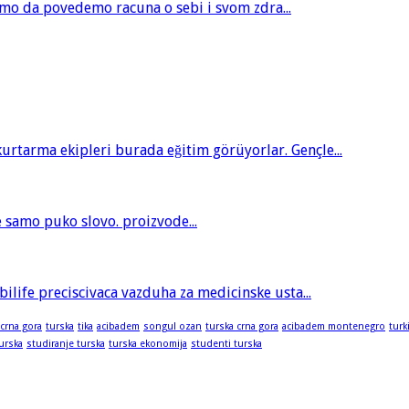
amo da povedemo racuna o sebi i svom zdra...
tarma ekipleri burada eğitim görüyorlar. Gençle...
je samo puko slovo. proizvode...
bilife preciscivaca vazduha za medicinske usta...
 crna gora
turska
tika
acibadem
songul ozan
turska crna gora
acibadem montenegro
turk
turska
studiranje turska
turska ekonomija
studenti turska