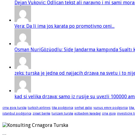
Dejan Vukovic: Odlican tekst ali naravno i mi sami mor
Vera: Da li ima jos karata po promotivno ceni...
Osman NuriGözüodlu: Side Jandarma kampında Sualtı kur
zeks: turska je jedna od najjacih drzava na svetu i to ni
kad si velika drzava: samo iz rusije su uvezli 100000 am
crna gora turska
turkish airlines
tika podgorica
serhat galip
yunus emre podgorica
tika
istanbul podgorica
ziraat banka
turizam turska
acibadem karadag
crna gora
investicije 