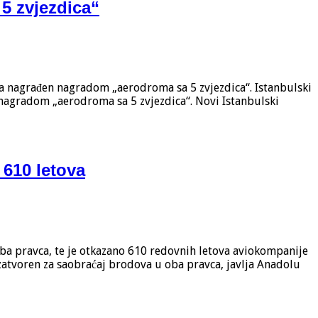
5 zvjezdica“
a nagrađen nagradom „aerodroma sa 5 zvjezdica“. Istanbulski
nagradom „aerodroma sa 5 zvjezdica“. Novi Istanbulski
 610 letova
oba pravca, te je otkazano 610 redovnih letova aviokompanije
 zatvoren za saobraćaj brodova u oba pravca, javlja Anadolu