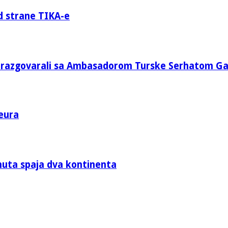
d strane TIKA-e
e razgovarali sa Ambasadorom Turske Serhatom G
eura
nuta spaja dva kontinenta