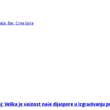
: Velika je važnost naše dijaspore u izgrađivanju p