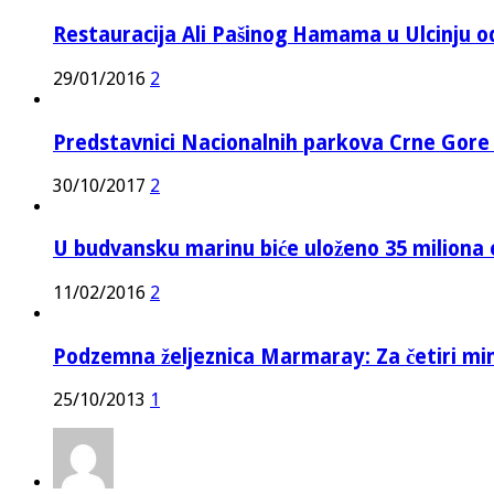
Restauracija Ali Pašinog Hamama u Ulcinju o
29/01/2016
2
Predstavnici Nacionalnih parkova Crne Gor
30/10/2017
2
U budvansku marinu biće uloženo 35 miliona 
11/02/2016
2
Podzemna željeznica Marmaray: Za četiri mi
25/10/2013
1