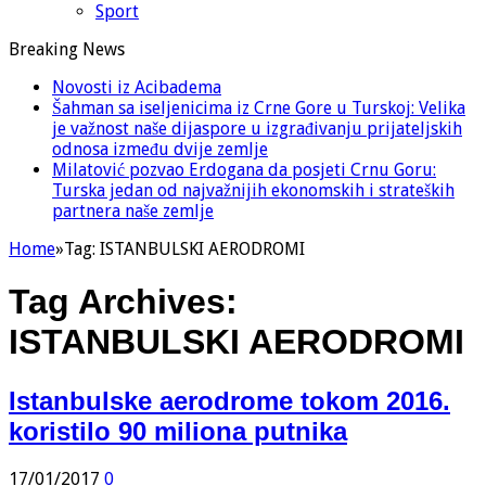
Sport
Breaking News
Novosti iz Acibadema
Šahman sa iseljenicima iz Crne Gore u Turskoj: Velika
je važnost naše dijaspore u izgrađivanju prijateljskih
odnosa između dvije zemlje
Milatović pozvao Erdogana da posjeti Crnu Goru:
Turska jedan od najvažnijih ekonomskih i strateških
partnera naše zemlje
Home
»
Tag:
ISTANBULSKI AERODROMI
Tag Archives:
ISTANBULSKI AERODROMI
Istanbulske aerodrome tokom 2016.
koristilo 90 miliona putnika
17/01/2017
0