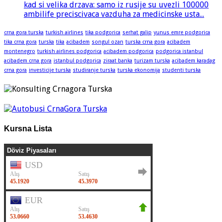
kad si velika drzava: samo iz rusije su uvezli 100000
ambilife preciscivaca vazduha za medicinske usta...
crna gora turska
turkish airlines
tika podgorica
serhat galip
yunus emre podgorica
tika crna gora
turska
tika
acibadem
songul ozan
turska crna gora
acibadem
montenegro
turkish airlines podgorica
acibadem podgorica
podgorica istanbul
acibadem crna gora
istanbul podgorica
ziraat banka
turizam turska
acibadem karadag
crna gora
investicije turska
studiranje turska
turska ekonomija
studenti turska
Kursna Lista