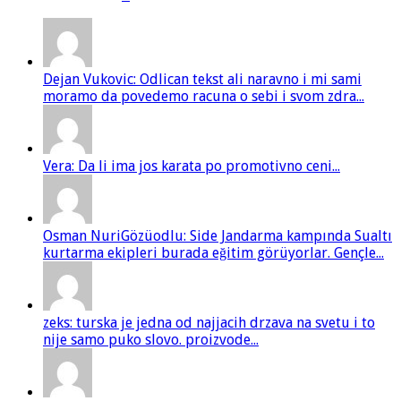
Dejan Vukovic: Odlican tekst ali naravno i mi sami
moramo da povedemo racuna o sebi i svom zdra...
Vera: Da li ima jos karata po promotivno ceni...
Osman NuriGözüodlu: Side Jandarma kampında Sualtı
kurtarma ekipleri burada eğitim görüyorlar. Gençle...
zeks: turska je jedna od najjacih drzava na svetu i to
nije samo puko slovo. proizvode...