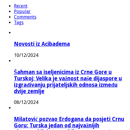
Recent
Popular
Comments
Tags
Novosti iz Acibadema
10/12/2024
Šahman sa iseljenicima iz Crne Gore u
Turskoj: Velika je važnost naše dijaspore u
izgrađivanju prijateljskih odnosa između
dvije zemlje
08/12/2024
Milatović pozvao Erdogana da posjeti Crnu
Goru: Turska jedan od najvažnijih