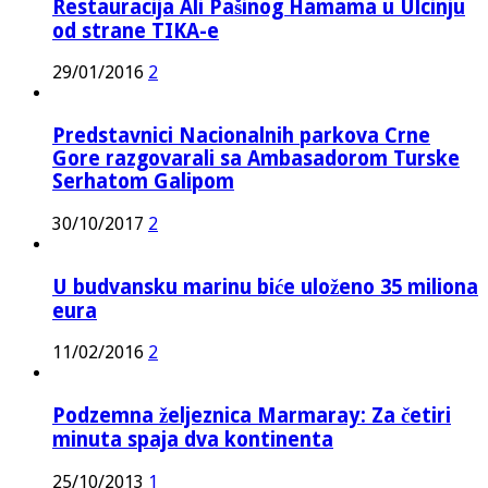
Restauracija Ali Pašinog Hamama u Ulcinju
od strane TIKA-e
29/01/2016
2
Predstavnici Nacionalnih parkova Crne
Gore razgovarali sa Ambasadorom Turske
Serhatom Galipom
30/10/2017
2
U budvansku marinu biće uloženo 35 miliona
eura
11/02/2016
2
Podzemna željeznica Marmaray: Za četiri
minuta spaja dva kontinenta
25/10/2013
1