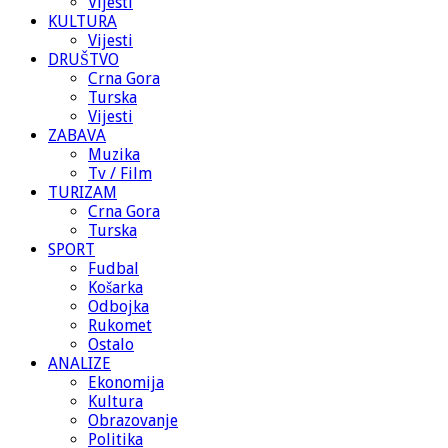
Vijesti
KULTURA
Vijesti
DRUŠTVO
Crna Gora
Turska
Vijesti
ZABAVA
Muzika
Tv / Film
TURIZAM
Crna Gora
Turska
SPORT
Fudbal
Košarka
Odbojka
Rukomet
Ostalo
ANALIZE
Ekonomija
Kultura
Obrazovanje
Politika