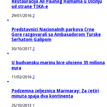
Restauracija Ali Pašinog Hamama u Ulcinju
od strane TIKA-e
29/01/2016
2
Predstavnici Nacionalnih parkova Crne
Gore razgovarali sa Ambasadorom Turske
Serhatom Galipom
30/10/2017
2
U budvansku marinu biće uloženo 35 miliona
eura
11/02/2016
2
Podzemna željeznica Marmaray: Za četiri
minuta spaja dva kontinenta
25/10/2013
1