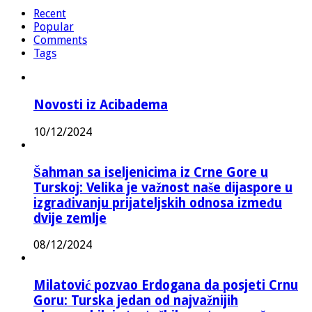
Recent
Popular
Comments
Tags
Novosti iz Acibadema
10/12/2024
Šahman sa iseljenicima iz Crne Gore u
Turskoj: Velika je važnost naše dijaspore u
izgrađivanju prijateljskih odnosa između
dvije zemlje
08/12/2024
Milatović pozvao Erdogana da posjeti Crnu
Goru: Turska jedan od najvažnijih