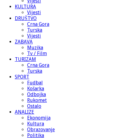
Vijesti
KULTURA
Vijesti
DRUŠTVO
Crna Gora
Turska
Vijesti
ZABAVA
Muzika
Tv / Film
TURIZAM
Crna Gora
Turska
SPORT
Fudbal
Košarka
Odbojka
Rukomet
Ostalo
ANALIZE
Ekonomija
Kultura
Obrazovanje
Politika