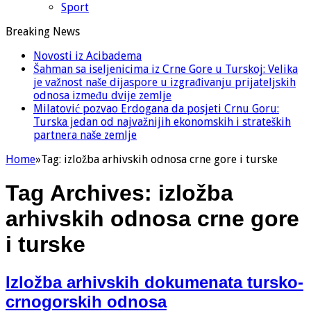
Sport
Breaking News
Novosti iz Acibadema
Šahman sa iseljenicima iz Crne Gore u Turskoj: Velika
je važnost naše dijaspore u izgrađivanju prijateljskih
odnosa između dvije zemlje
Milatović pozvao Erdogana da posjeti Crnu Goru:
Turska jedan od najvažnijih ekonomskih i strateških
partnera naše zemlje
Home
»
Tag:
izložba arhivskih odnosa crne gore i turske
Tag Archives:
izložba
arhivskih odnosa crne gore
i turske
Izložba arhivskih dokumenata tursko-
crnogorskih odnosa