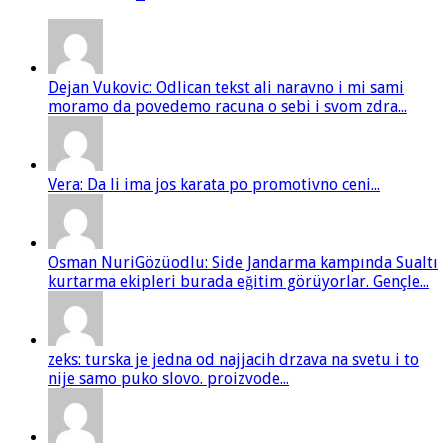
Dejan Vukovic: Odlican tekst ali naravno i mi sami
moramo da povedemo racuna o sebi i svom zdra...
Vera: Da li ima jos karata po promotivno ceni...
Osman NuriGözüodlu: Side Jandarma kampında Sualtı
kurtarma ekipleri burada eğitim görüyorlar. Gençle...
zeks: turska je jedna od najjacih drzava na svetu i to
nije samo puko slovo. proizvode...