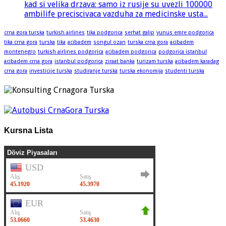
kad si velika drzava: samo iz rusije su uvezli 100000
ambilife preciscivaca vazduha za medicinske usta...
crna gora turska
turkish airlines
tika podgorica
serhat galip
yunus emre podgorica
tika crna gora
turska
tika
acibadem
songul ozan
turska crna gora
acibadem
montenegro
turkish airlines podgorica
acibadem podgorica
podgorica istanbul
acibadem crna gora
istanbul podgorica
ziraat banka
turizam turska
acibadem karadag
crna gora
investicije turska
studiranje turska
turska ekonomija
studenti turska
Kursna Lista