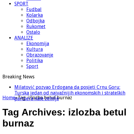
SPORT
Fudbal
Košarka
Odbojka
Rukomet
Ostalo
ANALIZE
Ekonomija
Kultura
Obrazovanje
Politika
Sport
Breaking News
Milatović pozvao Erdogana da posjeti Crnu Goru:
Turska jedan od najvažnijih ekonomskih i strateških
Home
»
Tag:
izlozba betul burnaz
partnera naše zemlje
Tag Archives:
izlozba betul
burnaz