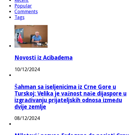
Recent
Popular
Comments
Tags
Novosti iz Acibadema
10/12/2024
Šahman sa iseljenicima iz Crne Gore u
Turskoj: Velika je važnost naše dijaspore u
izgrađivanju prijateljskih odnosa između
dvije zemlje
08/12/2024