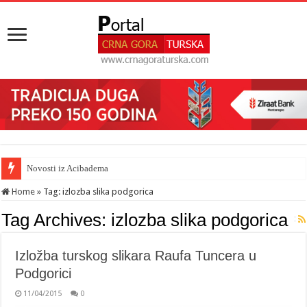
Novosti iz Acibadema
Home
»
Tag:
izlozba slika podgorica
Tag Archives:
izlozba slika podgorica
Izložba turskog slikara Raufa Tuncera u
Podgorici
11/04/2015
0