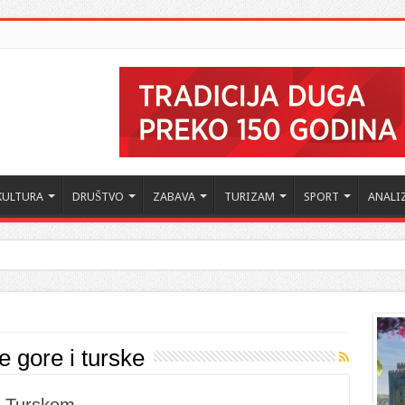
KULTURA
DRUŠTVO
ZABAVA
TURIZAM
SPORT
ANALI
ne gore i turske