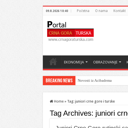
Početna
O nama
Kontakt
09.8.2026 10:40
EKONOMIJA
OBRAZOVANJE
Breaking News
Novosti iz Acibadema
Home
»
Tag:
juniori crne gore i turske
Tag Archives:
juniori cr