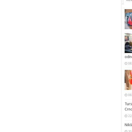
odno
08
08
Turs
Crno
22
Nikš
20