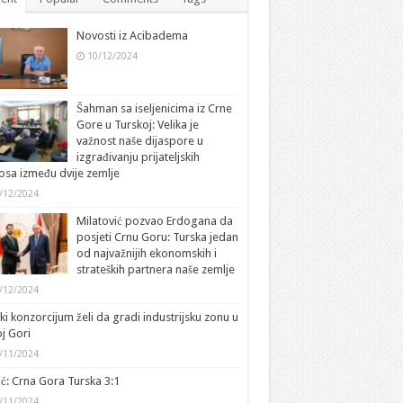
Novosti iz Acibadema
10/12/2024
Šahman sa iseljenicima iz Crne
Gore u Turskoj: Velika je
važnost naše dijaspore u
izgrađivanju prijateljskih
sa između dvije zemlje
/12/2024
Milatović pozvao Erdogana da
posjeti Crnu Goru: Turska jedan
od najvažnijih ekonomskih i
strateških partnera naše zemlje
/12/2024
ki konzorcijum želi da gradi industrijsku zonu u
j Gori
/11/2024
ić: Crna Gora Turska 3:1
/11/2024