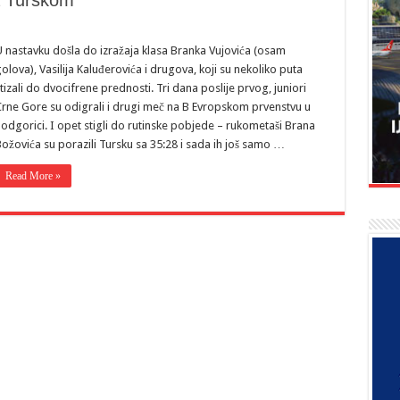
sa Turskom
 nastavku došla do izražaja klasa Branka Vujovića (osam
olova), Vasilija Kaluđerovića i drugova, koji su nekoliko puta
tizali do dvocifrene prednosti. Tri dana poslije prvog, juniori
rne Gore su odigrali i drugi meč na B Evropskom prvenstvu u
odgorici. I opet stigli do rutinske pobjede – rukometaši Brana
ožovića su porazili Tursku sa 35:28 i sada ih još samo …
Read More »