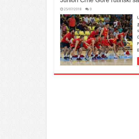
Juniori Crne Gore rutinski 
25/07/2018
0
U
g
s
C
P
B