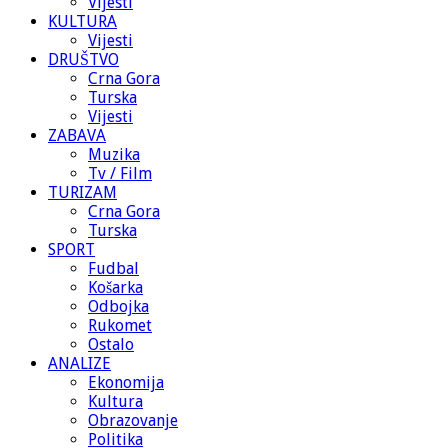
Vijesti
KULTURA
Vijesti
DRUŠTVO
Crna Gora
Turska
Vijesti
ZABAVA
Muzika
Tv / Film
TURIZAM
Crna Gora
Turska
SPORT
Fudbal
Košarka
Odbojka
Rukomet
Ostalo
ANALIZE
Ekonomija
Kultura
Obrazovanje
Politika