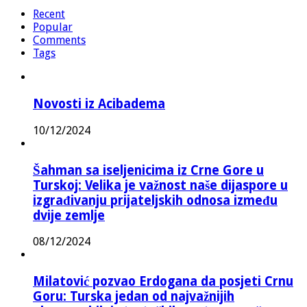
Recent
Popular
Comments
Tags
Novosti iz Acibadema
10/12/2024
Šahman sa iseljenicima iz Crne Gore u
Turskoj: Velika je važnost naše dijaspore u
izgrađivanju prijateljskih odnosa između
dvije zemlje
08/12/2024
Milatović pozvao Erdogana da posjeti Crnu
Goru: Turska jedan od najvažnijih