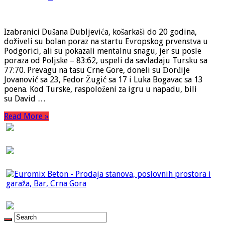
Izabranici Dušana Dubljevića, košarkaši do 20 godina,
doživeli su bolan poraz na startu Evropskog prvenstva u
Podgorici, ali su pokazali mentalnu snagu, jer su posle
poraza od Poljske – 83:62, uspeli da savladaju Tursku sa
77:70. Prevagu na tasu Crne Gore, doneli su Đorđije
Jovanović sa 23, Fedor Žugić sa 17 i Luka Bogavac sa 13
poena. Kod Turske, raspoloženi za igru u napadu, bili
su David …
Read More »