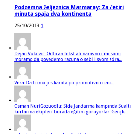
Podzemna željeznica Marmaray: Za četiri
minuta spaja dva kontinenta
25/10/2013
1
Dejan Vukovic: Odlican tekst ali naravno i mi sami
moramo da povedemo racuna o sebi i svom zdra...
Vera: Da li ima jos karata po promotivno ceni...
Osman NuriGözüodlu: Side Jandarma kampında Sualtı
kurtarma ekipleri burada eğitim görüyorlar. Gençle...