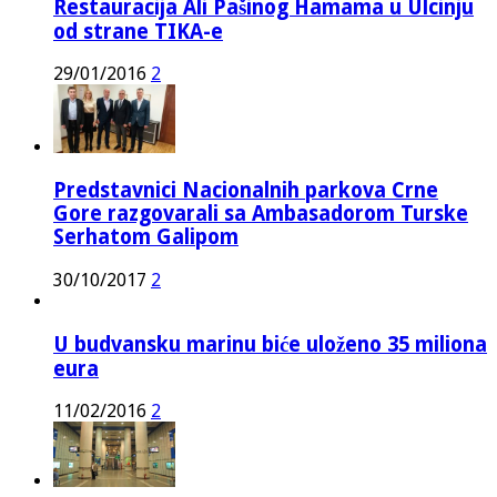
Restauracija Ali Pašinog Hamama u Ulcinju
od strane TIKA-e
29/01/2016
2
Predstavnici Nacionalnih parkova Crne
Gore razgovarali sa Ambasadorom Turske
Serhatom Galipom
30/10/2017
2
U budvansku marinu biće uloženo 35 miliona
eura
11/02/2016
2