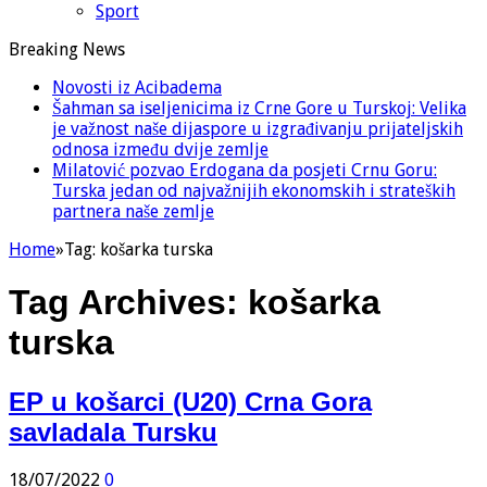
Sport
Breaking News
Novosti iz Acibadema
Šahman sa iseljenicima iz Crne Gore u Turskoj: Velika
je važnost naše dijaspore u izgrađivanju prijateljskih
odnosa između dvije zemlje
Milatović pozvao Erdogana da posjeti Crnu Goru:
Turska jedan od najvažnijih ekonomskih i strateških
partnera naše zemlje
Home
»
Tag:
košarka turska
Tag Archives:
košarka
turska
EP u košarci (U20) Crna Gora
savladala Tursku
18/07/2022
0