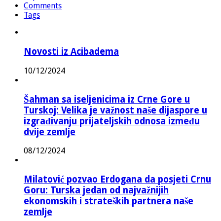
Comments
Tags
Novosti iz Acibadema
10/12/2024
Šahman sa iseljenicima iz Crne Gore u
Turskoj: Velika je važnost naše dijaspore u
izgrađivanju prijateljskih odnosa između
dvije zemlje
08/12/2024
Milatović pozvao Erdogana da posjeti Crnu
Goru: Turska jedan od najvažnijih
ekonomskih i strateških partnera naše
zemlje