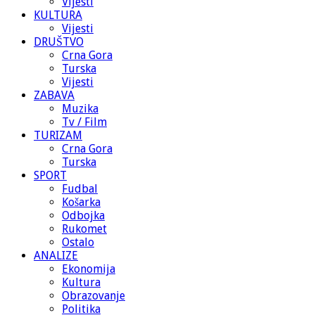
Vijesti
KULTURA
Vijesti
DRUŠTVO
Crna Gora
Turska
Vijesti
ZABAVA
Muzika
Tv / Film
TURIZAM
Crna Gora
Turska
SPORT
Fudbal
Košarka
Odbojka
Rukomet
Ostalo
ANALIZE
Ekonomija
Kultura
Obrazovanje
Politika