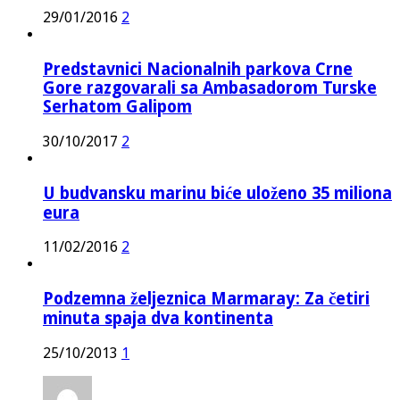
29/01/2016
2
Predstavnici Nacionalnih parkova Crne
Gore razgovarali sa Ambasadorom Turske
Serhatom Galipom
30/10/2017
2
U budvansku marinu biće uloženo 35 miliona
eura
11/02/2016
2
Podzemna željeznica Marmaray: Za četiri
minuta spaja dva kontinenta
25/10/2013
1