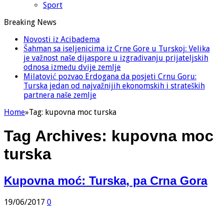
Sport
Breaking News
Novosti iz Acibadema
Šahman sa iseljenicima iz Crne Gore u Turskoj: Velika
je važnost naše dijaspore u izgrađivanju prijateljskih
odnosa između dvije zemlje
Milatović pozvao Erdogana da posjeti Crnu Goru:
Turska jedan od najvažnijih ekonomskih i strateških
partnera naše zemlje
Home
»
Tag:
kupovna moc turska
Tag Archives:
kupovna moc
turska
Kupovna moć: Turska, pa Crna Gora
19/06/2017
0