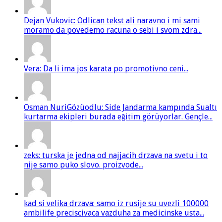
Dejan Vukovic: Odlican tekst ali naravno i mi sami
moramo da povedemo racuna o sebi i svom zdra...
Vera: Da li ima jos karata po promotivno ceni...
Osman NuriGözüodlu: Side Jandarma kampında Sualtı
kurtarma ekipleri burada eğitim görüyorlar. Gençle...
zeks: turska je jedna od najjacih drzava na svetu i to
nije samo puko slovo. proizvode...
kad si velika drzava: samo iz rusije su uvezli 100000
ambilife preciscivaca vazduha za medicinske usta...