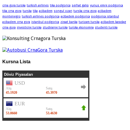
crna gora turska
turkish airlines
tika podgorica
serhat galip
yunus emre podgorica
tika crna gora
turska
tika
acibadem
songul ozan
turska crna gora
acibadem
montenegro
turkish airlines podgorica
acibadem podgorica
podgorica istanbul
acibadem crna gora
istanbul podgorica
ziraat banka
turizam turska
acibadem karadag
crna gora
investicije turska
studiranje turska
turska ekonomija
studenti turska
Kursna Lista