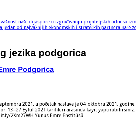
e važnost naše dijaspore u izgrađivanju prijateljskih odnosa iz
 jedan od najvažnijih ekonomskih i strateških partnera naše z
og jezika podgorica
 Emre Podgorica
 septembra 2021, a početak nastave je 04. oktobra 2021. godine.
or. 13–27 Eylül 2021 tarihleri arasında kayıt yaptırabilirsiniz.
//bit.ly/2Xm27WH Yunus Emre Enstitüsü