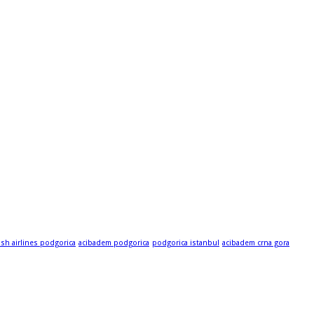
ish airlines podgorica
acibadem podgorica
podgorica istanbul
acibadem crna gora