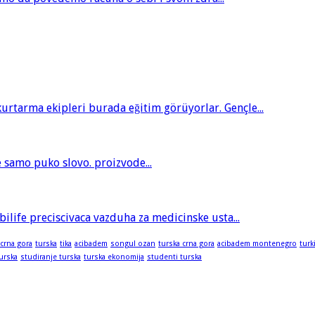
tarma ekipleri burada eğitim görüyorlar. Gençle...
je samo puko slovo. proizvode...
bilife preciscivaca vazduha za medicinske usta...
 crna gora
turska
tika
acibadem
songul ozan
turska crna gora
acibadem montenegro
turk
turska
studiranje turska
turska ekonomija
studenti turska