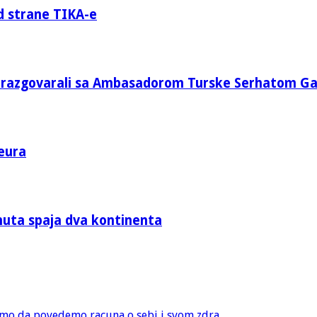
d strane TIKA-e
e razgovarali sa Ambasadorom Turske Serhatom G
eura
nuta spaja dva kontinenta
amo da povedemo racuna o sebi i svom zdra...