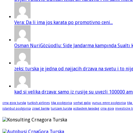
Vera: Da li ima jos karata po promotivno ceni...
Osman NuriGözüodlu: Side Jandarma kampında Sualtı kur
zeks: turska je jedna od najjacih drzava na svetu i to ni
kad si velika drzava: samo iz rusije su uvezli 100000 am
crna gora turska
turkish airlines
tika podgorica
serhat galip
yunus emre podgorica
tika
istanbul podgorica
ziraat banka
turizam turska
acibadem karadag
crna gora
investicije 