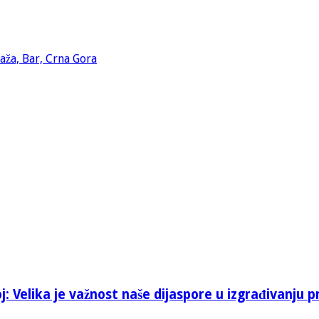
: Velika je važnost naše dijaspore u izgrađivanju p