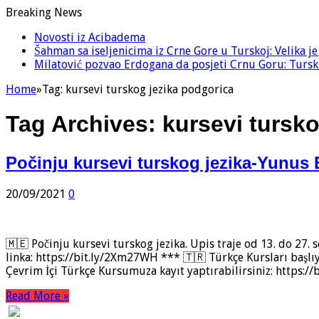
Breaking News
Novosti iz Acibadema
Šahman sa iseljenicima iz Crne Gore u Turskoj: Velika j
Milatović pozvao Erdogana da posjeti Crnu Goru: Turska
Home
»
Tag:
kursevi turskog jezika podgorica
Tag Archives:
kursevi tursk
Počinju kursevi turskog jezika-Yunus
20/09/2021
0
🇲🇪 Počinju kursevi turskog jezika. Upis traje od 13. do 27.
linka: https://bit.ly/2Xm27WH *** 🇹🇷 Türkçe Kursları başlıy
Çevrim İçi Türkçe Kursumuza kayıt yaptırabilirsiniz: https:
Read More »