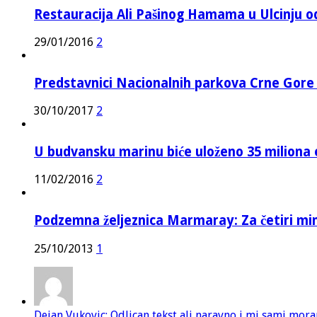
Restauracija Ali Pašinog Hamama u Ulcinju o
29/01/2016
2
Predstavnici Nacionalnih parkova Crne Gor
30/10/2017
2
U budvansku marinu biće uloženo 35 miliona 
11/02/2016
2
Podzemna željeznica Marmaray: Za četiri mi
25/10/2013
1
Dejan Vukovic: Odlican tekst ali naravno i mi sami mor