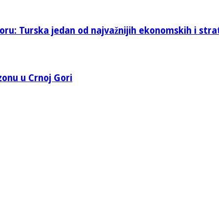
oru: Turska jedan od najvažnijih ekonomskih i stra
 zonu u Crnoj Gori