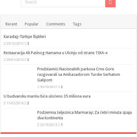
Recent
Popular
Comments
Tags
Karadağ-Türkiye İlişkileri
23/12/2015
3
Restauracija Ali Pašinog Hamama u Ulcinju od strane TIKA-e
29/01/2016
2
Predstavnici Nacionalnih parkova Crne Gore
razgovarali sa Ambasadorom Turske Serhatom
Galipom
30/10/2017
2
U budvansku marinu biće uloženo 35 miliona eura
11/02/2016
2
Podzemna željeznica Marmaray: Za četiri minuta spaja
dva kontinenta
25/10/2013
1