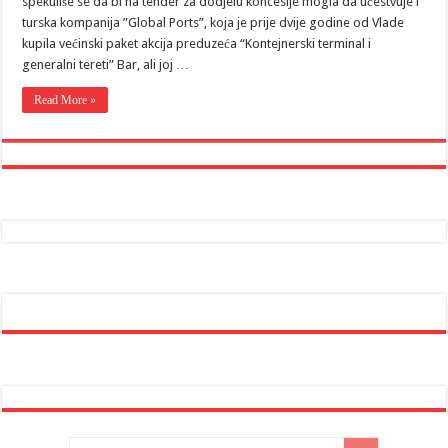
spekuliše se da bi na tender za dodjelu koncesije mogla da učestvuje i
turska kompanija ”Global Ports”, koja je prije dvije godine od Vlade
kupila većinski paket akcija preduzeća “Kontejnerski terminal i
generalni tereti” Bar, ali joj …
Read More »