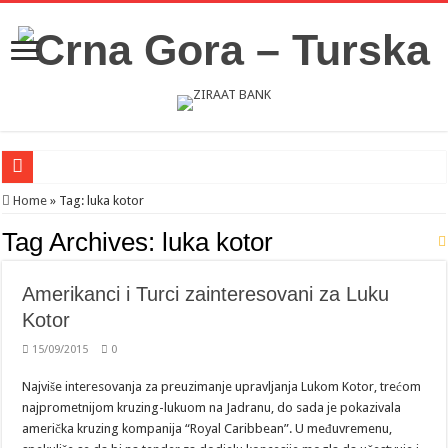
Novosti iz Acibadema
Home
»
Tag:
luka kotor
Šahman sa iseljenicima iz Crne Gore u Turskoj: Velika je važnost naše dijaspore 
Tag Archives:
luka kotor
Milatović pozvao Erdogana da posjeti Crnu Goru: Turska jedan od najvažnijih ek
Amerikanci i Turci zainteresovani za Luku
Kotor
15/09/2015
0
Najviše interesovanja za preuzimanje upravljanja Lukom Kotor, trećom
najprometnijom kruzing-lukuom na Jadranu, do sada je pokazivala
američka kruzing kompanija “Royal Caribbean”. U međuvremenu,