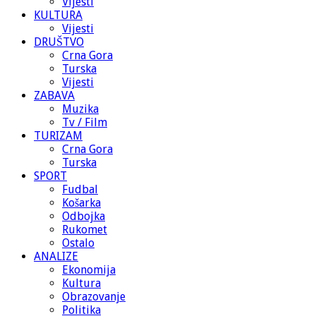
Vijesti
KULTURA
Vijesti
DRUŠTVO
Crna Gora
Turska
Vijesti
ZABAVA
Muzika
Tv / Film
TURIZAM
Crna Gora
Turska
SPORT
Fudbal
Košarka
Odbojka
Rukomet
Ostalo
ANALIZE
Ekonomija
Kultura
Obrazovanje
Politika