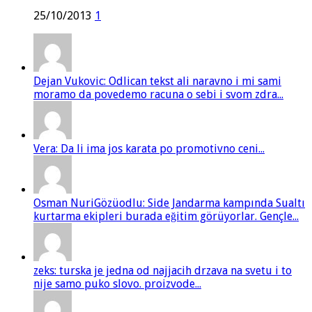
25/10/2013
1
Dejan Vukovic: Odlican tekst ali naravno i mi sami
moramo da povedemo racuna o sebi i svom zdra...
Vera: Da li ima jos karata po promotivno ceni...
Osman NuriGözüodlu: Side Jandarma kampında Sualtı
kurtarma ekipleri burada eğitim görüyorlar. Gençle...
zeks: turska je jedna od najjacih drzava na svetu i to
nije samo puko slovo. proizvode...