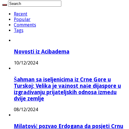
Recent
Popular
Comments
Tags
Novosti iz Acibadema
10/12/2024
Šahman sa iseljenicima iz Crne Gore u
Turskoj: Velika je važnost naše dijaspore u
izgrađivanju prijateljskih odnosa između
dvije zemlje
08/12/2024
Milatović pozvao Erdogana da posjeti Crnu