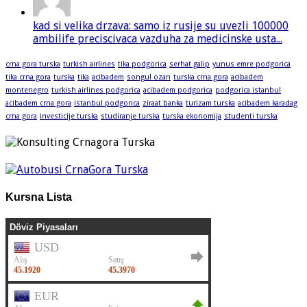
kad si velika drzava: samo iz rusije su uvezli 100000
ambilife preciscivaca vazduha za medicinske usta...
crna gora turska
turkish airlines
tika podgorica
serhat galip
yunus emre podgorica
tika crna gora
turska
tika
acibadem
songul ozan
turska crna gora
acibadem
montenegro
turkish airlines podgorica
acibadem podgorica
podgorica istanbul
acibadem crna gora
istanbul podgorica
ziraat banka
turizam turska
acibadem karadag
crna gora
investicije turska
studiranje turska
turska ekonomija
studenti turska
Kursna Lista