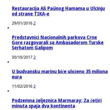
Restauracija Ali Pašinog Hamama u Ulcinju
od strane TIKA-e
29/01/2016
2
Predstavnici Nacionalnih parkova Crne
Gore razgovarali sa Ambasadorom Turske
Serhatom Galipom
30/10/2017
2
U budvansku marinu biće uloženo 35 miliona
eura
11/02/2016
2
Podzemna željeznica Marmaray: Za četiri
minuta spaja dva kontinenta