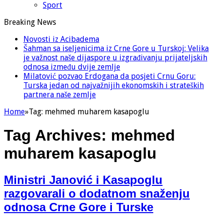
Sport
Breaking News
Novosti iz Acibadema
Šahman sa iseljenicima iz Crne Gore u Turskoj: Velika
je važnost naše dijaspore u izgrađivanju prijateljskih
odnosa između dvije zemlje
Milatović pozvao Erdogana da posjeti Crnu Goru:
Turska jedan od najvažnijih ekonomskih i strateških
partnera naše zemlje
Home
»
Tag:
mehmed muharem kasapoglu
Tag Archives:
mehmed
muharem kasapoglu
Ministri Janović i Kasapoglu
razgovarali o dodatnom snaženju
odnosa Crne Gore i Turske