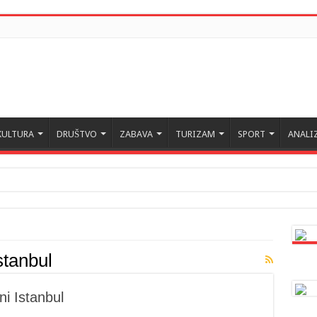
KULTURA
DRUŠTVO
ZABAVA
TURIZAM
SPORT
ANALI
stanbul
ni Istanbul