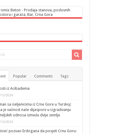
ent
Popular
Comments
Tags
sti iz Acibadema
/12/2024
an sa iseljenicima iz Crne Gore u Turskoj:
ka je važnost naše dijaspore u izgrađivanju
ateljskih odnosa između dvije zemlje
/12/2024
tović pozvao Erdogana da posjeti Crnu Goru: