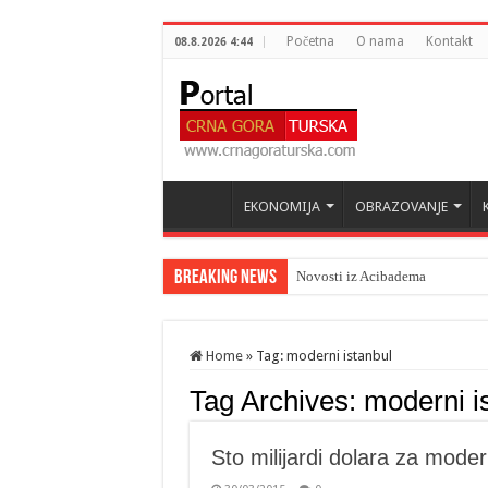
Početna
O nama
Kontakt
08.8.2026 4:44
EKONOMIJA
OBRAZOVANJE
Breaking News
Novosti iz Acibadema
Home
»
Tag:
moderni istanbul
Tag Archives:
moderni i
Sto milijardi dolara za moder