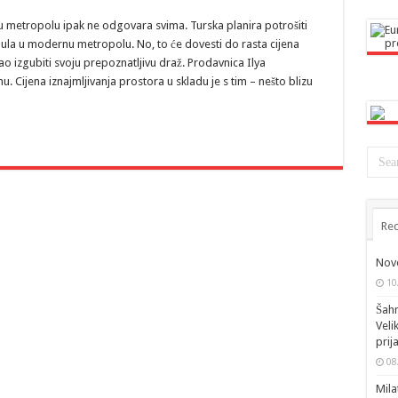
 metropolu ipak ne odgovara svima. Turska planira potrošiti
bula u modernu metropolu. No, to će dovesti do rasta cijena
ao izgubiti svoju prepoznatljivu draž. Prodavnica Ilya
ijena iznajmljivanja prostora u skladu je s tim – nešto blizu
Rec
Novo
10
Šahm
Veli
prij
08
Mila