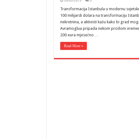
30/03/2015
0
Transformacija Istanbula u modernu svjetsku
100 milijardi dolara na transformaciju Istan
nekretnina, a aktivisti kažu kako bi grad mog
Avramoglua pripada nekom prošlom vremenu. C
200 eura mjesečno …
Read More »