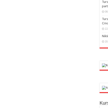
Turs
part
08
Turs
Crno
22
Nikš
20
Kur