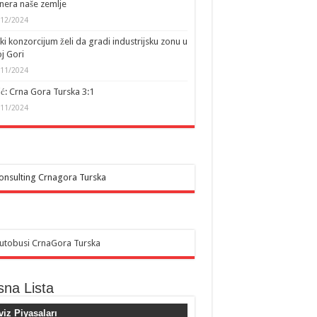
nera naše zemlje
/12/2024
ki konzorcijum želi da gradi industrijsku zonu u
j Gori
/11/2024
ić: Crna Gora Turska 3:1
/11/2024
sna Lista