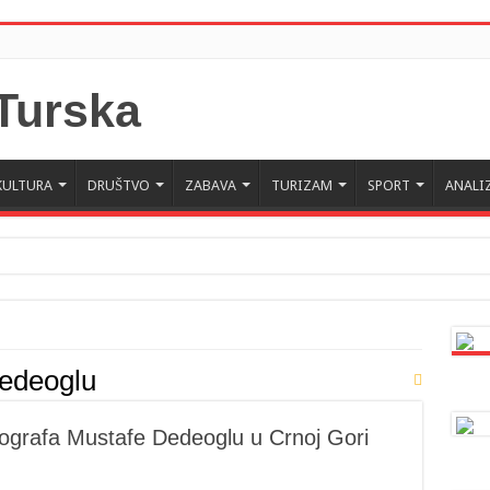
KULTURA
DRUŠTVO
ZABAVA
TURIZAM
SPORT
ANALI
edeoglu
tografa Mustafe Dedeoglu u Crnoj Gori