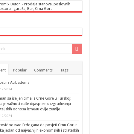
ent
Popular
Comments
Tags
sti iz Acibadema
/12/2024
an sa iseljenicima iz Crne Gore u Turskoj:
ka je važnost naše dijaspore u izgrađivanju
ateljskih odnosa između dvije zemlje
/12/2024
tović pozvao Erdogana da posjeti Crnu Goru:
ka jedan od najvažnijih ekonomskih i strateških