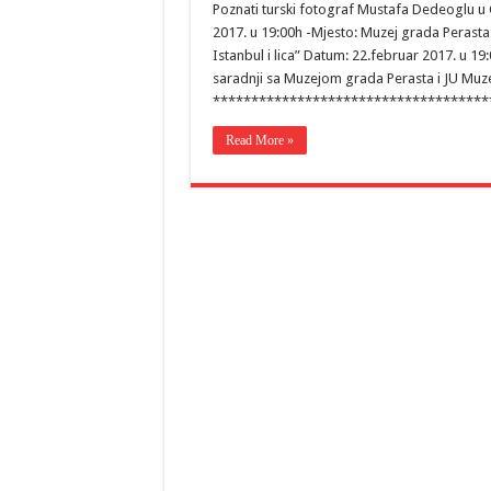
Poznati turski fotograf Mustafa Dedeoglu u C
2017. u 19:00h -Mjesto: Muzej grada Peras
Istanbul i lica” Datum: 22.februar 2017. u 1
saradnji sa Muzejom grada Perasta i JU Muzej
***************************************
Read More »