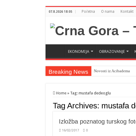
Početna
O nama
Kontakt
07.8.2026 18:05
EKONOMIJA
OBRAZOVANJE
Breaking News
Novosti iz Acibadema
Home
»
Tag:
mustafa dedeoglu
Tag Archives:
mustafa d
Izložba poznatog turskog fo
16/02/2017
0