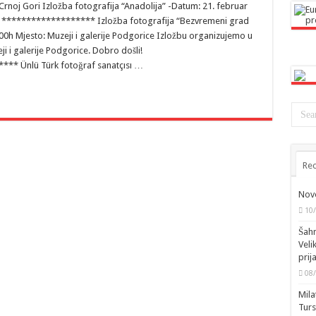
rnoj Gori Izložba fotografija “Anadolija” -Datum: 21. februar
ta ******************* Izložba fotografija “Bezvremeni grad
9:00h Mjesto: Muzeji i galerije Podgorice Izložbu organizujemo u
i i galerije Podgorice. Dobro došli!
* Ünlü Türk fotoğraf sanatçısı …
Rec
Novo
10
Šahm
Veli
prij
08
Mila
Turs