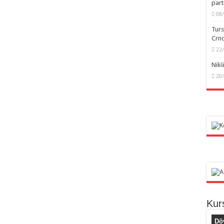
part
08
Turs
Crno
22
Nikš
20
Kur