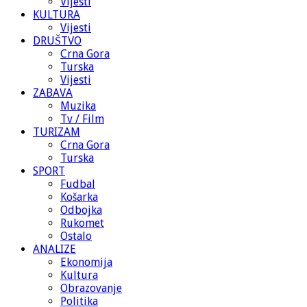
Vijesti
KULTURA
Vijesti
DRUŠTVO
Crna Gora
Turska
Vijesti
ZABAVA
Muzika
Tv / Film
TURIZAM
Crna Gora
Turska
SPORT
Fudbal
Košarka
Odbojka
Rukomet
Ostalo
ANALIZE
Ekonomija
Kultura
Obrazovanje
Politika