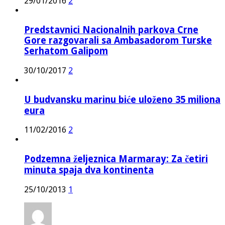
29/01/2016
2
Predstavnici Nacionalnih parkova Crne
Gore razgovarali sa Ambasadorom Turske
Serhatom Galipom
30/10/2017
2
U budvansku marinu biće uloženo 35 miliona
eura
11/02/2016
2
Podzemna željeznica Marmaray: Za četiri
minuta spaja dva kontinenta
25/10/2013
1