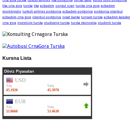
crna gora turska
turkish airlines
tika podgorica
serhat galip
yunus emre podgorica
tika crna gora
turska
tika
acibadem
songul ozan
turska crna gora
acibadem
montenegro
turkish airlines podgorica
acibadem podgorica
podgorica istanbul
acibadem crna gora
istanbul podgorica
ziraat banka
turizam turska
acibadem karadag
crna gora
investicije turska
studiranje turska
turska ekonomija
studenti turska
Kursna Lista