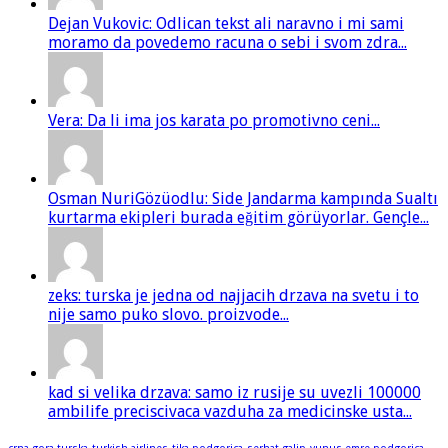
Dejan Vukovic: Odlican tekst ali naravno i mi sami
moramo da povedemo racuna o sebi i svom zdra...
Vera: Da li ima jos karata po promotivno ceni...
Osman NuriGözüodlu: Side Jandarma kampında Sualtı
kurtarma ekipleri burada eğitim görüyorlar. Gençle...
zeks: turska je jedna od najjacih drzava na svetu i to
nije samo puko slovo. proizvode...
kad si velika drzava: samo iz rusije su uvezli 100000
ambilife preciscivaca vazduha za medicinske usta...