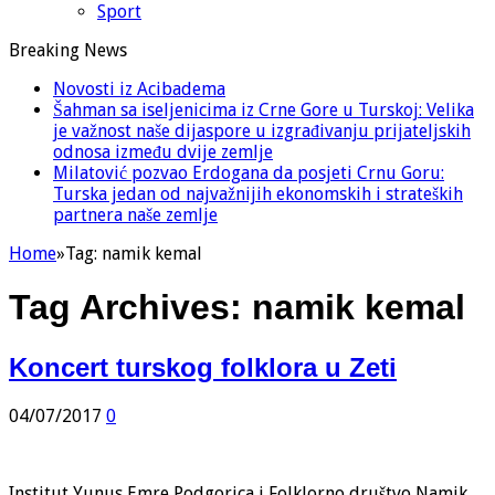
Sport
Breaking News
Novosti iz Acibadema
Šahman sa iseljenicima iz Crne Gore u Turskoj: Velika
je važnost naše dijaspore u izgrađivanju prijateljskih
odnosa između dvije zemlje
Milatović pozvao Erdogana da posjeti Crnu Goru:
Turska jedan od najvažnijih ekonomskih i strateških
partnera naše zemlje
Home
»
Tag:
namik kemal
Tag Archives:
namik kemal
Koncert turskog folklora u Zeti
04/07/2017
0
Institut Yunus Emre Podgorica i Folklorno društvo Namik