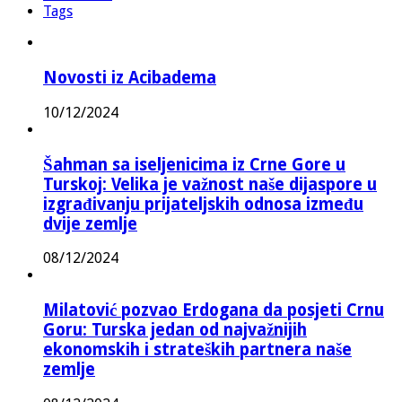
Tags
Novosti iz Acibadema
10/12/2024
Šahman sa iseljenicima iz Crne Gore u
Turskoj: Velika je važnost naše dijaspore u
izgrađivanju prijateljskih odnosa između
dvije zemlje
08/12/2024
Milatović pozvao Erdogana da posjeti Crnu
Goru: Turska jedan od najvažnijih
ekonomskih i strateških partnera naše
zemlje