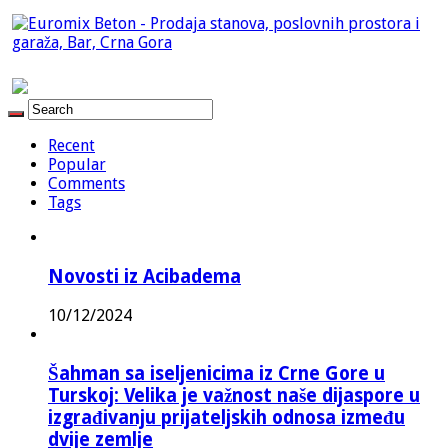
Recent
Popular
Comments
Tags
Novosti iz Acibadema
10/12/2024
Šahman sa iseljenicima iz Crne Gore u
Turskoj: Velika je važnost naše dijaspore u
izgrađivanju prijateljskih odnosa između
dvije zemlje