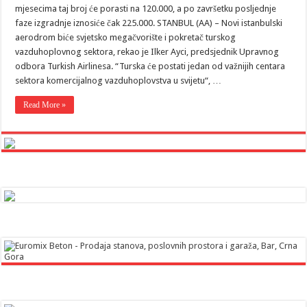
mjesecima taj broj će porasti na 120.000, a po završetku posljednje
faze izgradnje iznosiće čak 225.000. STANBUL (AA) – Novi istanbulski
aerodrom biće svjetsko megačvorište i pokretač turskog
vazduhoplovnog sektora, rekao je Ilker Ayci, predsjednik Upravnog
odbora Turkish Airlinesa. “Turska će postati jedan od važnijih centara
sektora komercijalnog vazduhoplovstva u svijetu“, …
Read More »