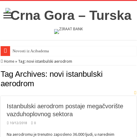
Novosti iz Acibadema
Home
»
Tag:
novi istanbulski aerodrom
Tag Archives:
novi istanbulski
aerodrom
Istanbulski aerodrom postaje megačvorište
vazduhoplovnog sektora
10/12/2018
0
Na aerodromu je trenutno zaposleno 36.000 ljudi, u narednim