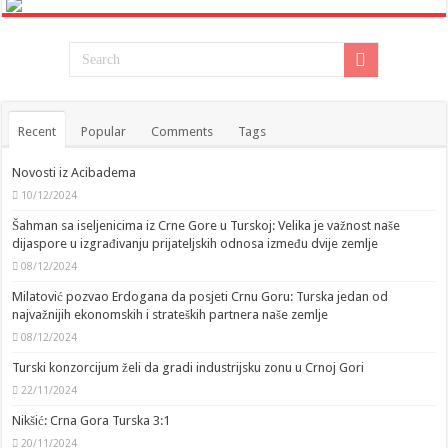
Recent
Popular
Comments
Tags
Novosti iz Acibadema
10/12/2024
Šahman sa iseljenicima iz Crne Gore u Turskoj: Velika je važnost naše
dijaspore u izgrađivanju prijateljskih odnosa između dvije zemlje
08/12/2024
Milatović pozvao Erdogana da posjeti Crnu Goru: Turska jedan od
najvažnijih ekonomskih i strateških partnera naše zemlje
08/12/2024
Turski konzorcijum želi da gradi industrijsku zonu u Crnoj Gori
22/11/2024
Nikšić: Crna Gora Turska 3:1
20/11/2024