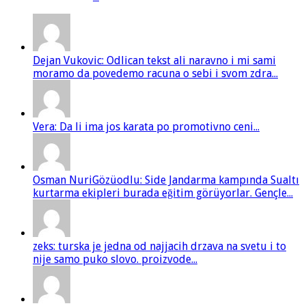
Dejan Vukovic: Odlican tekst ali naravno i mi sami
moramo da povedemo racuna o sebi i svom zdra...
Vera: Da li ima jos karata po promotivno ceni...
Osman NuriGözüodlu: Side Jandarma kampında Sualtı
kurtarma ekipleri burada eğitim görüyorlar. Gençle...
zeks: turska je jedna od najjacih drzava na svetu i to
nije samo puko slovo. proizvode...