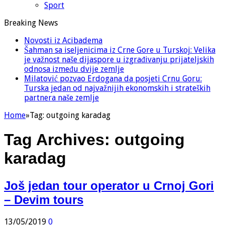
Sport
Breaking News
Novosti iz Acibadema
Šahman sa iseljenicima iz Crne Gore u Turskoj: Velika
je važnost naše dijaspore u izgrađivanju prijateljskih
odnosa između dvije zemlje
Milatović pozvao Erdogana da posjeti Crnu Goru:
Turska jedan od najvažnijih ekonomskih i strateških
partnera naše zemlje
Home
»
Tag:
outgoing karadag
Tag Archives:
outgoing
karadag
Još jedan tour operator u Crnoj Gori
– Devim tours
13/05/2019
0