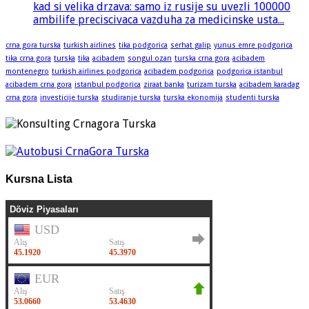
kad si velika drzava: samo iz rusije su uvezli 100000
ambilife preciscivaca vazduha za medicinske usta...
crna gora turska
turkish airlines
tika podgorica
serhat galip
yunus emre podgorica
tika crna gora
turska
tika
acibadem
songul ozan
turska crna gora
acibadem
montenegro
turkish airlines podgorica
acibadem podgorica
podgorica istanbul
acibadem crna gora
istanbul podgorica
ziraat banka
turizam turska
acibadem karadag
crna gora
investicije turska
studiranje turska
turska ekonomija
studenti turska
Kursna Lista