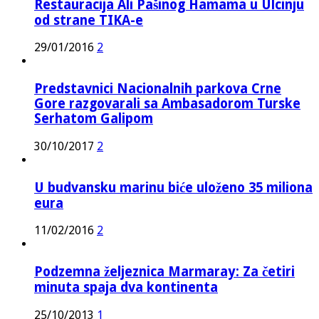
Restauracija Ali Pašinog Hamama u Ulcinju
od strane TIKA-e
29/01/2016
2
Predstavnici Nacionalnih parkova Crne
Gore razgovarali sa Ambasadorom Turske
Serhatom Galipom
30/10/2017
2
U budvansku marinu biće uloženo 35 miliona
eura
11/02/2016
2
Podzemna željeznica Marmaray: Za četiri
minuta spaja dva kontinenta
25/10/2013
1