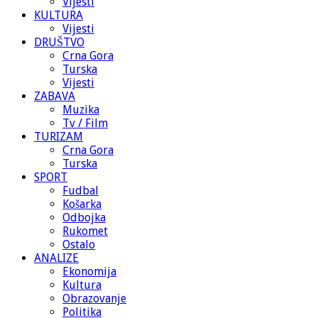
Vijesti
KULTURA
Vijesti
DRUŠTVO
Crna Gora
Turska
Vijesti
ZABAVA
Muzika
Tv / Film
TURIZAM
Crna Gora
Turska
SPORT
Fudbal
Košarka
Odbojka
Rukomet
Ostalo
ANALIZE
Ekonomija
Kultura
Obrazovanje
Politika