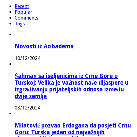
Recent
Popular
Comments
Tags
Novosti iz Acibadema
10/12/2024
Šahman sa iseljenicima iz Crne Gore u
Turskoj: Velika je važnost naše dijaspore u
izgrađivanju prijateljskih odnosa između
dvije zemlje
08/12/2024
Milatović pozvao Erdogana da posjeti Crnu
Goru: Turska jedan od najvažnijih