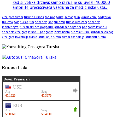
kad si velika drzava: samo iz rusije su uvezli 100000
ambilife preciscivaca vazduha za medicinske usta...
crna gora turska
turkish airlines
tika podgorica
serhat galip
yunus emre podgorica
tika crna gora
turska
tika
acibadem
songul ozan
turska crna gora
acibadem
montenegro
turkish airlines podgorica
acibadem podgorica
podgorica istanbul
acibadem crna gora
istanbul podgorica
ziraat banka
turizam turska
acibadem karadag
crna gora
investicije turska
studiranje turska
turska ekonomija
studenti turska
Kursna Lista