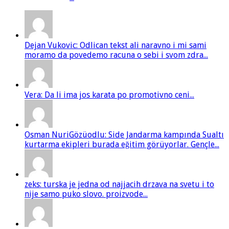
Dejan Vukovic: Odlican tekst ali naravno i mi sami
moramo da povedemo racuna o sebi i svom zdra...
Vera: Da li ima jos karata po promotivno ceni...
Osman NuriGözüodlu: Side Jandarma kampında Sualtı
kurtarma ekipleri burada eğitim görüyorlar. Gençle...
zeks: turska je jedna od najjacih drzava na svetu i to
nije samo puko slovo. proizvode...