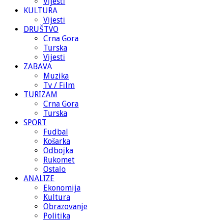
Vijesti
KULTURA
Vijesti
DRUŠTVO
Crna Gora
Turska
Vijesti
ZABAVA
Muzika
Tv / Film
TURIZAM
Crna Gora
Turska
SPORT
Fudbal
Košarka
Odbojka
Rukomet
Ostalo
ANALIZE
Ekonomija
Kultura
Obrazovanje
Politika