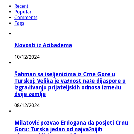
Recent
Popular
Comments
Tags
Novosti iz Acibadema
10/12/2024
Šahman sa iseljenicima iz Crne Gore u
Turskoj: Velika je važnost naše dijaspore u
izgrađivanju prijateljskih odnosa između
dvije zemlje
08/12/2024
Milatović pozvao Erdogana da posjeti Crnu
Goru: Turska jedan od najvažnijih