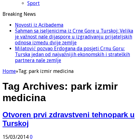
Sport
Breaking News
Novosti iz Acibadema
Šahman sa iseljenicima iz Crne Gore u Turskoj: Velika
je važnost naše dijaspore u izgrađivanju prijateljskih
odnosa između dvije zemlje
Milatović pozvao Erdogana da posjeti Crnu Goru:
Turska jedan od najvažnijih ekonomskih i strateških
partnera naše zemlje
Home
»
Tag:
park izmir medicina
Tag Archives:
park izmir
medicina
Otvoren prvi zdravstveni tehnopark u
Turskoj
15/03/2014
0