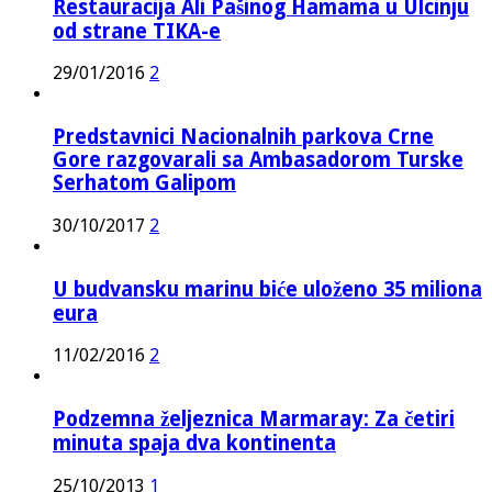
Restauracija Ali Pašinog Hamama u Ulcinju
od strane TIKA-e
29/01/2016
2
Predstavnici Nacionalnih parkova Crne
Gore razgovarali sa Ambasadorom Turske
Serhatom Galipom
30/10/2017
2
U budvansku marinu biće uloženo 35 miliona
eura
11/02/2016
2
Podzemna željeznica Marmaray: Za četiri
minuta spaja dva kontinenta
25/10/2013
1