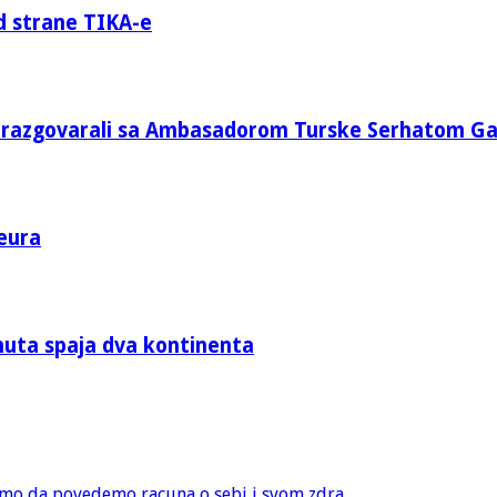
d strane TIKA-e
e razgovarali sa Ambasadorom Turske Serhatom G
eura
nuta spaja dva kontinenta
amo da povedemo racuna o sebi i svom zdra...