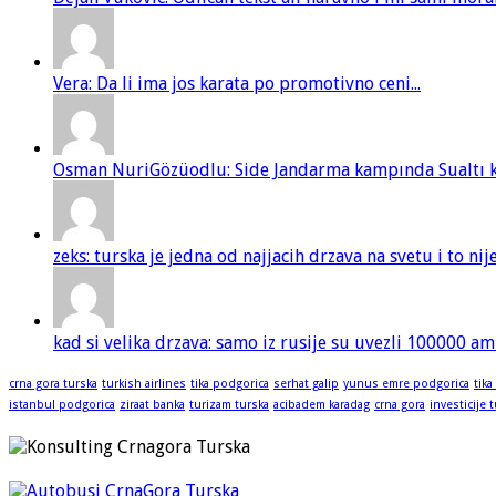
Vera: Da li ima jos karata po promotivno ceni...
Osman NuriGözüodlu: Side Jandarma kampında Sualtı kur
zeks: turska je jedna od najjacih drzava na svetu i to ni
kad si velika drzava: samo iz rusije su uvezli 100000 am
crna gora turska
turkish airlines
tika podgorica
serhat galip
yunus emre podgorica
tika
istanbul podgorica
ziraat banka
turizam turska
acibadem karadag
crna gora
investicije 