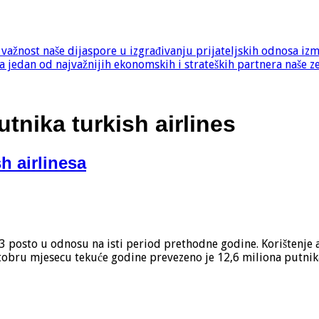
e važnost naše dijaspore u izgrađivanju prijateljskih odnosa iz
 jedan od najvažnijih ekonomskih i strateških partnera naše z
utnika turkish airlines
h airlinesa
9,3 posto u odnosu na isti period prethodne godine. Korištenje
ru mjesecu tekuće godine prevezeno je 12,6 miliona putnika. 