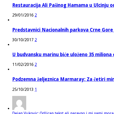
Restauracija Ali Pašinog Hamama u Ulcinju o
29/01/2016
2
Predstavnici Nacionalnih parkova Crne Gor
30/10/2017
2
U budvansku marinu biće uloženo 35 miliona 
11/02/2016
2
Podzemna željeznica Marmaray: Za četiri mi
25/10/2013
1
Dejan Vukovic: Odlican tekst ali naravno i mi sami mor