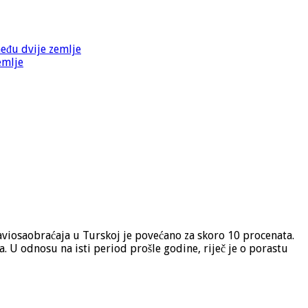
među dvije zemlje
emlje
 aviosaobraćaja u Turskoj je povećano za skoro 10 procenata.
U odnosu na isti period prošle godine, riječ je o porastu