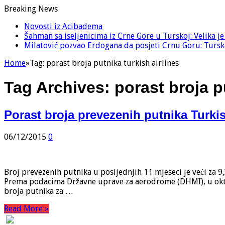
Breaking News
Novosti iz Acibadema
Šahman sa iseljenicima iz Crne Gore u Turskoj: Velika j
Milatović pozvao Erdogana da posjeti Crnu Goru: Turska
Home
»
Tag:
porast broja putnika turkish airlines
Tag Archives:
porast broja p
Porast broja prevezenih putnika Turkis
06/12/2015
0
Broj prevezenih putnika u posljednjih 11 mjeseci je veći za 
Prema podacima Državne uprave za aerodrome (DHMI), u oktob
broja putnika za …
Read More »