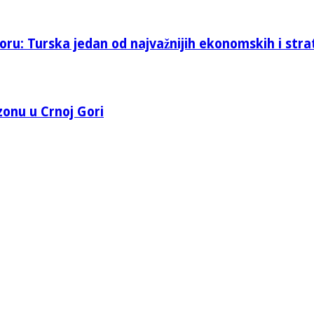
oru: Turska jedan od najvažnijih ekonomskih i stra
 zonu u Crnoj Gori