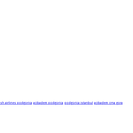
ish airlines podgorica
acibadem podgorica
podgorica istanbul
acibadem crna gora