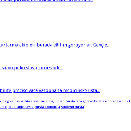
tarma ekipleri burada eğitim görüyorlar. Gençle...
je samo puko slovo. proizvode...
bilife preciscivaca vazduha za medicinske usta...
 crna gora
turska
tika
acibadem
songul ozan
turska crna gora
acibadem montenegro
turk
turska
studiranje turska
turska ekonomija
studenti turska