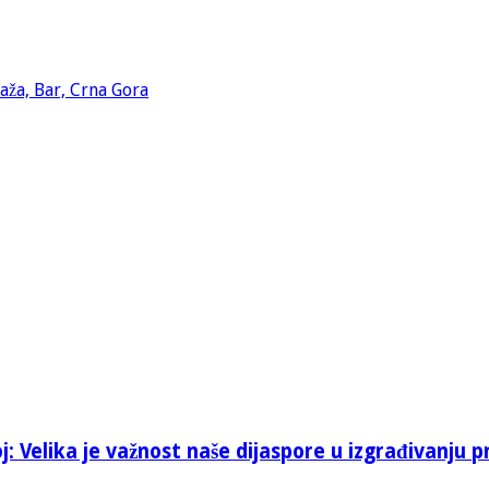
: Velika je važnost naše dijaspore u izgrađivanju p