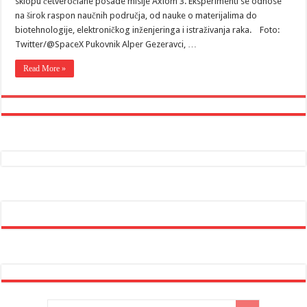
sklopu četveročlane posade misije Axiom 3. Eksperimenti se odnose
na širok raspon naučnih područja, od nauke o materijalima do
biotehnologije, elektroničkog inženjeringa i istraživanja raka. Foto:
Twitter/@SpaceX Pukovnik Alper Gezeravci, …
Read More »