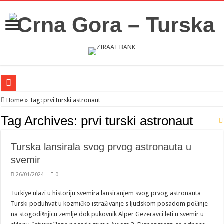
Novosti iz Acibadema
Home
»
Tag:
prvi turski astronaut
Šahman sa iseljenicima iz Crne Gore u Turskoj: Velika je važnost naše dijaspore 
Tag Archives:
prvi turski astronaut
Milatović pozvao Erdogana da posjeti Crnu Goru: Turska jedan od najvažnijih ek
Turska lansirala svog prvog astronauta u
svemir
26/01/2024
0
Turkiye ulazi u historiju svemira lansiranjem svog prvog astronauta
Turski poduhvat u kozmičko istraživanje s ljudskom posadom počinje
na stogodišnjicu zemlje dok pukovnik Alper Gezeravci leti u svemir u