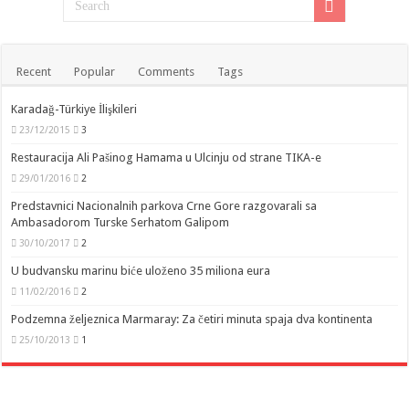
Recent
Popular
Comments
Tags
Karadağ-Türkiye İlişkileri
23/12/2015
3
Restauracija Ali Pašinog Hamama u Ulcinju od strane TIKA-e
29/01/2016
2
Predstavnici Nacionalnih parkova Crne Gore razgovarali sa
Ambasadorom Turske Serhatom Galipom
30/10/2017
2
U budvansku marinu biće uloženo 35 miliona eura
11/02/2016
2
Podzemna željeznica Marmaray: Za četiri minuta spaja dva kontinenta
25/10/2013
1