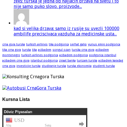
zeks: turska je jedna od najjacih drzava na svetu i to
nije samo puko slovo. proizvode...
kad si velika drzava: samo iz rusije su uvezli 100000
ambilife preciscivaca vazduha za medicinske usta...
crna gora turska
turkish airlines
tika podgorica
serhat galip
yunus emre podgorica
tika crna gora
turska
tika
acibadem
songul ozan
turska crna gora
acibadem
montenegro
turkish airlines podgorica
acibadem podgorica
podgorica istanbul
acibadem crna gora
istanbul podgorica
ziraat banka
turizam turska
acibadem karadag
crna gora
investicije turska
studiranje turska
turska ekonomija
studenti turska
Kursna Lista