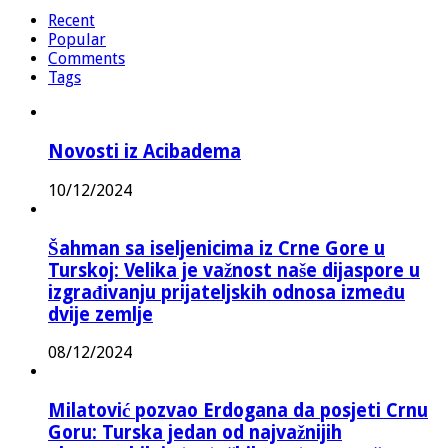
Recent
Popular
Comments
Tags
Novosti iz Acibadema
10/12/2024
Šahman sa iseljenicima iz Crne Gore u
Turskoj: Velika je važnost naše dijaspore u
izgrađivanju prijateljskih odnosa između
dvije zemlje
08/12/2024
Milatović pozvao Erdogana da posjeti Crnu
Goru: Turska jedan od najvažnijih