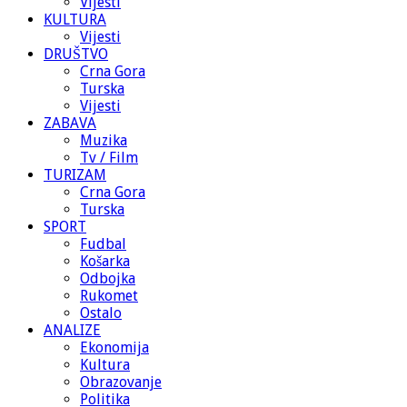
Vijesti
KULTURA
Vijesti
DRUŠTVO
Crna Gora
Turska
Vijesti
ZABAVA
Muzika
Tv / Film
TURIZAM
Crna Gora
Turska
SPORT
Fudbal
Košarka
Odbojka
Rukomet
Ostalo
ANALIZE
Ekonomija
Kultura
Obrazovanje
Politika