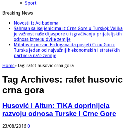
Sport
Breaking News
Novosti iz Acibadema
Šahman sa iseljenicima iz Crne Gore u Turskoj: Velika
je važnost naše dijaspore u izgrađivanju prijateljskih
odnosa između dvije zemlje
Milatović pozvao Erdogana da posjeti Crnu Goru:
Turska jedan od najvažnijih ekonomskih i strateških
partnera naše zemlje
Home
»
Tag:
rafet husovic crna gora
Tag Archives:
rafet husovic
crna gora
Husović i Altun: TIKA doprinijela
razvoju odnosa Turske i Crne Gore
23/08/2016
0