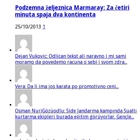
Podzemna željeznica Marmaray: Za četiri
minuta spaja dva kontinenta
25/10/2013
1
Dejan Vukovic: Odlican tekst ali naravno i mi sami
moramo da povedemo racuna o sebi i svom zdra...
Vera: Da li ima jos karata po promotivno ceni...
Osman NuriGözüodlu: Side Jandarma kampında Sualtı
kurtarma ekipleri burada eğitim görüyorlar. Gençle...