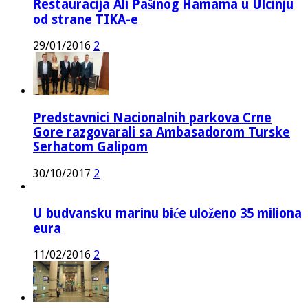
Restauracija Ali Pašinog Hamama u Ulcinju
od strane TIKA-e
29/01/2016
2
Predstavnici Nacionalnih parkova Crne
Gore razgovarali sa Ambasadorom Turske
Serhatom Galipom
30/10/2017
2
U budvansku marinu biće uloženo 35 miliona
eura
11/02/2016
2