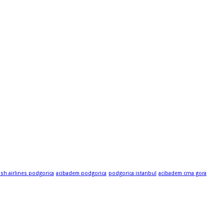
ish airlines podgorica
acibadem podgorica
podgorica istanbul
acibadem crna gora