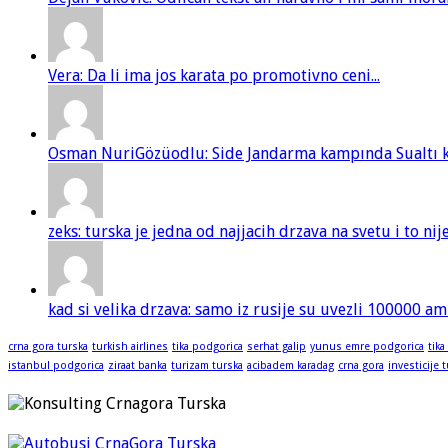
Vera: Da li ima jos karata po promotivno ceni...
Osman NuriGözüodlu: Side Jandarma kampında Sualtı kur
zeks: turska je jedna od najjacih drzava na svetu i to ni
kad si velika drzava: samo iz rusije su uvezli 100000 am
crna gora turska
turkish airlines
tika podgorica
serhat galip
yunus emre podgorica
tika
istanbul podgorica
ziraat banka
turizam turska
acibadem karadag
crna gora
investicije 