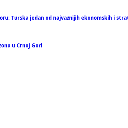
oru: Turska jedan od najvažnijih ekonomskih i stra
 zonu u Crnoj Gori