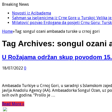
Breaking News
Novosti iz Acibadema
Šahman sa iseljenicima iz Crne Gore u Turskoj: Velika j
Milatović pozvao Erdogana da posjeti Crnu Goru: Turska
Home
»
Tag:
songul ozani ambasada turske u crnoj gori
Tag Archives:
songul ozani 
U Rožajama održan skup povodom 15. 
18/07/2022
0
Ambasada Turkiye u Crnoj Gori, u saradnji s Islamskom zajed
javlja Anadolu Agency (AA). Ambasadorka Songul Ozan, uz pods
svih ovih godina. “Prošlo je …
Read More »