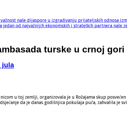
e važnost naše dijaspore u izgrađivanju prijateljskih odnosa iz
 jedan od najvažnijih ekonomskih i strateških partnera naše z
ambasada turske u crnoj gori
jula
nicom u toj zemlji, organizovala je u Rožajama skup posvećen 
jećanje da je danas godišnjica pokušaja puča, zahvalila je sv