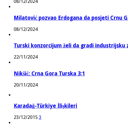
08/12/2024
Milatović pozvao Erdogana da posjeti Crnu G
08/12/2024
Turski konzorcijum želi da gradi industrijsku
22/11/2024
Nikšić: Crna Gora Turska 3:1
20/11/2024
Karadağ-Türkiye İlişkileri
23/12/2015
3