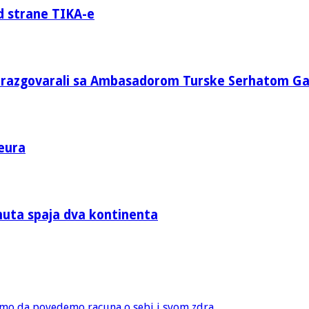
d strane TIKA-e
e razgovarali sa Ambasadorom Turske Serhatom G
eura
nuta spaja dva kontinenta
amo da povedemo racuna o sebi i svom zdra...