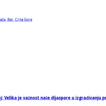
: Velika je važnost naše dijaspore u izgrađivanju p