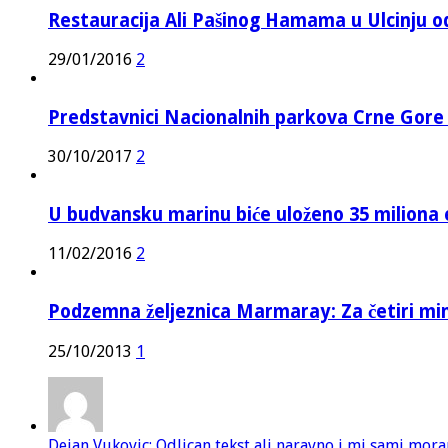
Restauracija Ali Pašinog Hamama u Ulcinju o
29/01/2016
2
Predstavnici Nacionalnih parkova Crne Gor
30/10/2017
2
U budvansku marinu biće uloženo 35 miliona 
11/02/2016
2
Podzemna željeznica Marmaray: Za četiri mi
25/10/2013
1
Dejan Vukovic: Odlican tekst ali naravno i mi sami mor