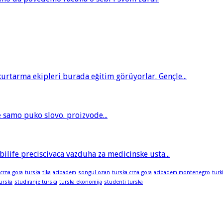
tarma ekipleri burada eğitim görüyorlar. Gençle...
je samo puko slovo. proizvode...
bilife preciscivaca vazduha za medicinske usta...
 crna gora
turska
tika
acibadem
songul ozan
turska crna gora
acibadem montenegro
turk
turska
studiranje turska
turska ekonomija
studenti turska