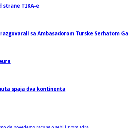
d strane TIKA-e
e razgovarali sa Ambasadorom Turske Serhatom G
eura
nuta spaja dva kontinenta
amo da povedemo racuna o sebi i svom zdra...