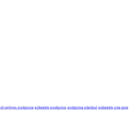
ish airlines podgorica
acibadem podgorica
podgorica istanbul
acibadem crna gora