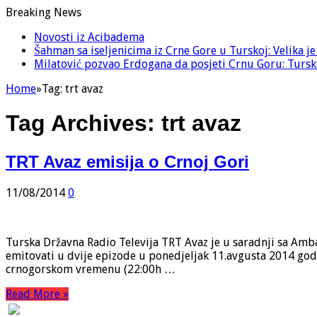
Breaking News
Novosti iz Acibadema
Šahman sa iseljenicima iz Crne Gore u Turskoj: Velika j
Milatović pozvao Erdogana da posjeti Crnu Goru: Turska
Home
»
Tag:
trt avaz
Tag Archives:
trt avaz
TRT Avaz emisija o Crnoj Gori
11/08/2014
0
Turska Državna Radio Televija TRT Avaz je u saradnji sa Amb
emitovati u dvije epizode u ponedjeljak 11.avgusta 2014 go
crnogorskom vremenu (22:00h …
Read More »