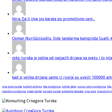
Vera: Da li ima jos karata po promotivno ceni...
Osman NuriGözüodlu: Side Jandarma kampında Sualtı kur
zeks: turska je jedna od najjacih drzava na svetu i to ni
kad si velika drzava: samo iz rusije su uvezli 100000 am
crna gora turska
turkish airlines
tika podgorica
serhat galip
yunus emre podgorica
tika
istanbul podgorica
ziraat banka
turizam turska
acibadem karadag
crna gora
investicije 