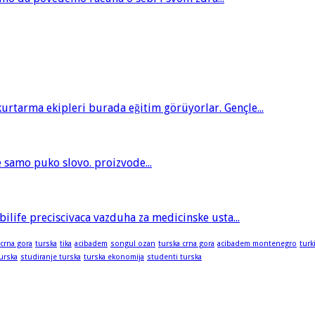
tarma ekipleri burada eğitim görüyorlar. Gençle...
je samo puko slovo. proizvode...
bilife preciscivaca vazduha za medicinske usta...
 crna gora
turska
tika
acibadem
songul ozan
turska crna gora
acibadem montenegro
turk
turska
studiranje turska
turska ekonomija
studenti turska