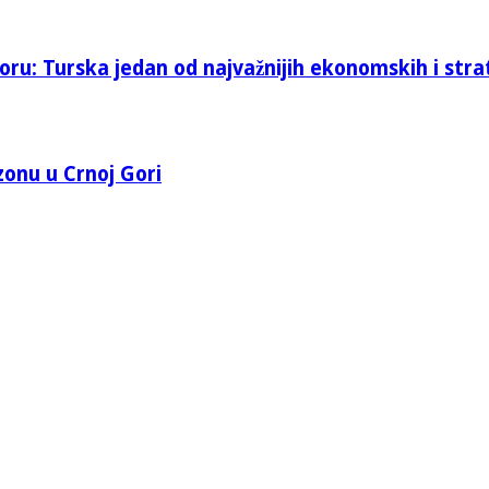
oru: Turska jedan od najvažnijih ekonomskih i stra
 zonu u Crnoj Gori