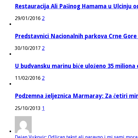
Restauracija Ali Pašinog Hamama u Ulcinju o
29/01/2016
2
Predstavnici Nacionalnih parkova Crne Gor
30/10/2017
2
U budvansku marinu biće uloženo 35 miliona 
11/02/2016
2
Podzemna željeznica Marmaray: Za četiri mi
25/10/2013
1
Dejan Vukovic: Odlican tekst ali naravno i mi sami mor