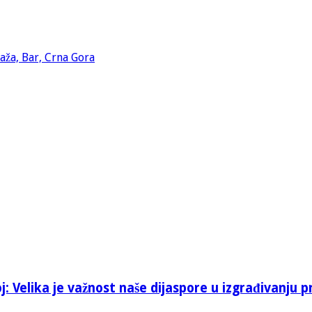
: Velika je važnost naše dijaspore u izgrađivanju p