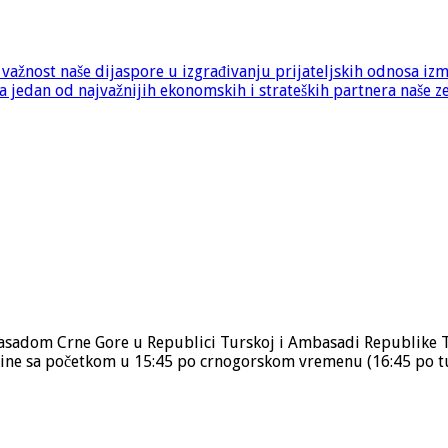
e važnost naše dijaspore u izgrađivanju prijateljskih odnosa iz
 jedan od najvažnijih ekonomskih i strateških partnera naše z
asadom Crne Gore u Republici Turskoj i Ambasadi Republike Tu
dine sa početkom u 15:45 po crnogorskom vremenu (16:45 po t