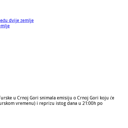
među dvije zemlje
emlje
rske u Crnoj Gori snimala emisiju o Crnoj Gori koju će
urskom vremenu) i reprizu istog dana u 21:00h po