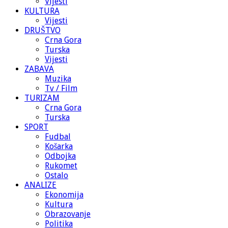
Vijesti
KULTURA
Vijesti
DRUŠTVO
Crna Gora
Turska
Vijesti
ZABAVA
Muzika
Tv / Film
TURIZAM
Crna Gora
Turska
SPORT
Fudbal
Košarka
Odbojka
Rukomet
Ostalo
ANALIZE
Ekonomija
Kultura
Obrazovanje
Politika