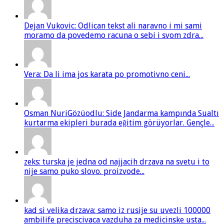
Dejan Vukovic: Odlican tekst ali naravno i mi sami
moramo da povedemo racuna o sebi i svom zdra...
Vera: Da li ima jos karata po promotivno ceni...
Osman NuriGözüodlu: Side Jandarma kampında Sualtı
kurtarma ekipleri burada eğitim görüyorlar. Gençle...
zeks: turska je jedna od najjacih drzava na svetu i to
nije samo puko slovo. proizvode...
kad si velika drzava: samo iz rusije su uvezli 100000
ambilife preciscivaca vazduha za medicinske usta...