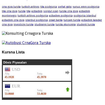
crna gora turska
turkish airlines
tika podgorica
serhat galip
yunus emre podgorica
tika crna gora
turska
tika
acibadem
songul ozan
turska crna gora
acibadem
montenegro
turkish airlines podgorica
acibadem podgorica
podgorica istanbul
acibadem crna gora
istanbul podgorica
ziraat banka
turizam turska
acibadem karadag
crna gora
investicije turska
studiranje turska
turska ekonomija
studenti turska
Kursna Lista