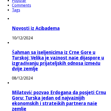
Popular
Comments
Tags
Novosti iz Acibadema
10/12/2024
Šahman sa iseljenicima iz Crne Gore u
Turskoj: Velika je važnost naše dijaspore u
izgrađivanju prijateljskih odnosa između
dvije zemlje
08/12/2024
Milatović pozvao Erdogana da posjeti Crnu
Goru: Turska jedan od najvažnijih
ekonomskih i strateških partnera naše
zemlje