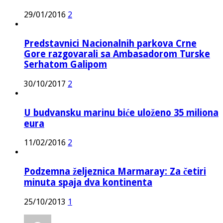
29/01/2016
2
Predstavnici Nacionalnih parkova Crne
Gore razgovarali sa Ambasadorom Turske
Serhatom Galipom
30/10/2017
2
U budvansku marinu biće uloženo 35 miliona
eura
11/02/2016
2
Podzemna željeznica Marmaray: Za četiri
minuta spaja dva kontinenta
25/10/2013
1