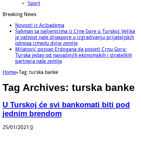
Sport
Breaking News
Novosti iz Acibadema
Šahman sa iseljenicima iz Crne Gore u Turskoj: Velika
je važnost naše dijaspore u izgrađivanju prijateljskih
odnosa između dvije zemlje
Milatović pozvao Erdogana da posjeti Crnu Goru:
Turska jedan od najvažnijih ekonomskih i strateških
partnera naše zemlje
Home
»
Tag:
turska banke
Tag Archives:
turska banke
U Turskoj će svi bankomati biti pod
jednim brendom
25/01/2021
0