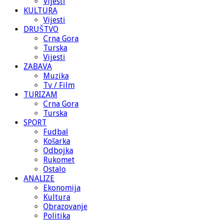
Vijesti
KULTURA
Vijesti
DRUŠTVO
Crna Gora
Turska
Vijesti
ZABAVA
Muzika
Tv / Film
TURIZAM
Crna Gora
Turska
SPORT
Fudbal
Košarka
Odbojka
Rukomet
Ostalo
ANALIZE
Ekonomija
Kultura
Obrazovanje
Politika