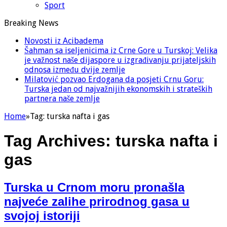
Sport
Breaking News
Novosti iz Acibadema
Šahman sa iseljenicima iz Crne Gore u Turskoj: Velika
je važnost naše dijaspore u izgrađivanju prijateljskih
odnosa između dvije zemlje
Milatović pozvao Erdogana da posjeti Crnu Goru:
Turska jedan od najvažnijih ekonomskih i strateških
partnera naše zemlje
Home
»
Tag:
turska nafta i gas
Tag Archives:
turska nafta i
gas
Turska u Crnom moru pronašla
najveće zalihe prirodnog gasa u
svojoj istoriji