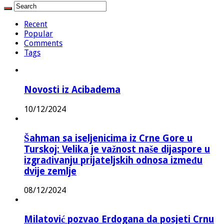
Recent
Popular
Comments
Tags
Novosti iz Acibadema
10/12/2024
Šahman sa iseljenicima iz Crne Gore u
Turskoj: Velika je važnost naše dijaspore u
izgrađivanju prijateljskih odnosa između
dvije zemlje
08/12/2024
Milatović pozvao Erdogana da posjeti Crnu