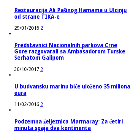
Restauracija Ali Pašinog Hamama u Ulcinju
od strane TIKA-e
29/01/2016
2
Predstavnici Nacionalnih parkova Crne
Gore razgovarali sa Ambasadorom Turske
Serhatom Galipom
30/10/2017
2
U budvansku marinu biće uloženo 35 miliona
eura
11/02/2016
2
Podzemna željeznica Marmaray: Za četiri
minuta spaja dva kontinenta