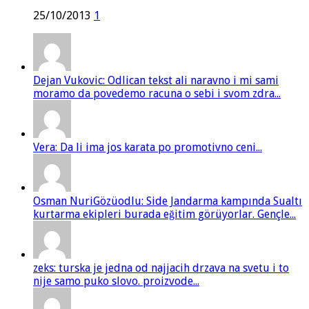
25/10/2013
1
Dejan Vukovic: Odlican tekst ali naravno i mi sami
moramo da povedemo racuna o sebi i svom zdra...
Vera: Da li ima jos karata po promotivno ceni...
Osman NuriGözüodlu: Side Jandarma kampında Sualtı
kurtarma ekipleri burada eğitim görüyorlar. Gençle...
zeks: turska je jedna od najjacih drzava na svetu i to
nije samo puko slovo. proizvode...