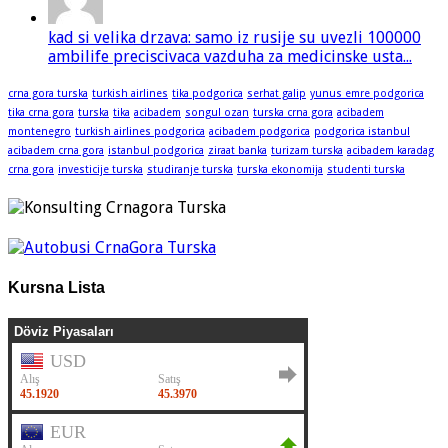
kad si velika drzava: samo iz rusije su uvezli 100000
ambilife preciscivaca vazduha za medicinske usta...
crna gora turska
turkish airlines
tika podgorica
serhat galip
yunus emre podgorica
tika crna gora
turska
tika
acibadem
songul ozan
turska crna gora
acibadem
montenegro
turkish airlines podgorica
acibadem podgorica
podgorica istanbul
acibadem crna gora
istanbul podgorica
ziraat banka
turizam turska
acibadem karadag
crna gora
investicije turska
studiranje turska
turska ekonomija
studenti turska
Kursna Lista