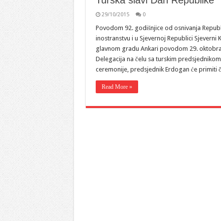
Turska slavi Dan Republike
29/10/2015
0
Povodom 92. godišnjice od osnivanja Republi
inostranstvu i u Sjevernoj Republici Sjevern
glavnom gradu Ankari povodom 29. oktobra 
Delegacija na čelu sa turskim predsjedniko
ceremonije, predsjednik Erdogan će primiti č
Read More »