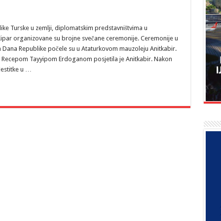
ke Turske u zemlji, diplomatskim predstavništvima u
i Kipar organizovane su brojne svečane ceremonije. Ceremonije u
Dana Republike počele su u Ataturkovom mauzoleju Anitkabir.
m Recepom Tayyipom Erdoganom posjetila je Anitkabir. Nakon
estitke u …