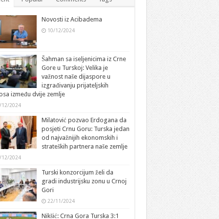
Novosti iz Acibadema
10/12/2024
Šahman sa iseljenicima iz Crne
Gore u Turskoj: Velika je
važnost naše dijaspore u
izgrađivanju prijateljskih
sa između dvije zemlje
/12/2024
Milatović pozvao Erdogana da
posjeti Crnu Goru: Turska jedan
od najvažnijih ekonomskih i
strateških partnera naše zemlje
/12/2024
Turski konzorcijum želi da
gradi industrijsku zonu u Crnoj
Gori
22/11/2024
Nikšić: Crna Gora Turska 3:1