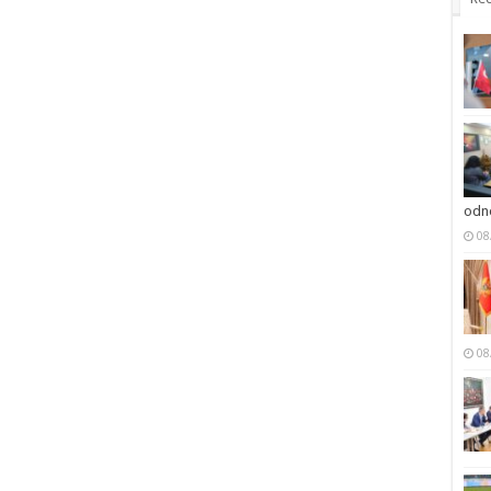
odno
08
08