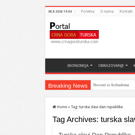
Početna
O nama
Kontakt
08.8.2026 19:04
EKONOMIJA
OBRAZOVANJE
Breaking News
Novosti iz Acibadema
Home
»
Tag:
turska slavi dan republike
Tag Archives:
turska sla