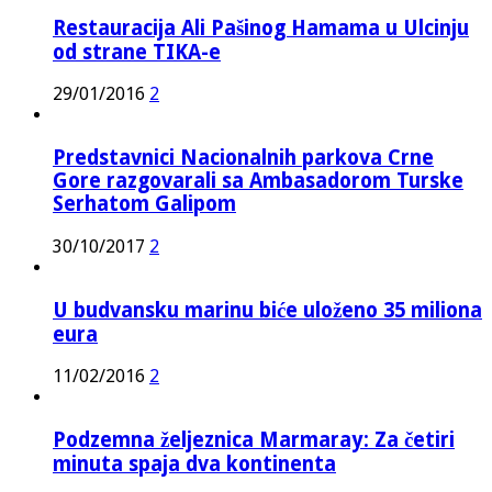
Restauracija Ali Pašinog Hamama u Ulcinju
od strane TIKA-e
29/01/2016
2
Predstavnici Nacionalnih parkova Crne
Gore razgovarali sa Ambasadorom Turske
Serhatom Galipom
30/10/2017
2
U budvansku marinu biće uloženo 35 miliona
eura
11/02/2016
2
Podzemna željeznica Marmaray: Za četiri
minuta spaja dva kontinenta