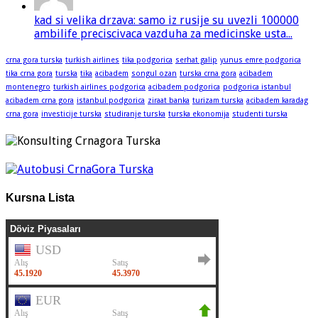
kad si velika drzava: samo iz rusije su uvezli 100000
ambilife preciscivaca vazduha za medicinske usta...
crna gora turska
turkish airlines
tika podgorica
serhat galip
yunus emre podgorica
tika crna gora
turska
tika
acibadem
songul ozan
turska crna gora
acibadem
montenegro
turkish airlines podgorica
acibadem podgorica
podgorica istanbul
acibadem crna gora
istanbul podgorica
ziraat banka
turizam turska
acibadem karadag
crna gora
investicije turska
studiranje turska
turska ekonomija
studenti turska
Kursna Lista