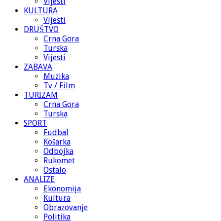
Vijesti
KULTURA
Vijesti
DRUŠTVO
Crna Gora
Turska
Vijesti
ZABAVA
Muzika
Tv / Film
TURIZAM
Crna Gora
Turska
SPORT
Fudbal
Košarka
Odbojka
Rukomet
Ostalo
ANALIZE
Ekonomija
Kultura
Obrazovanje
Politika