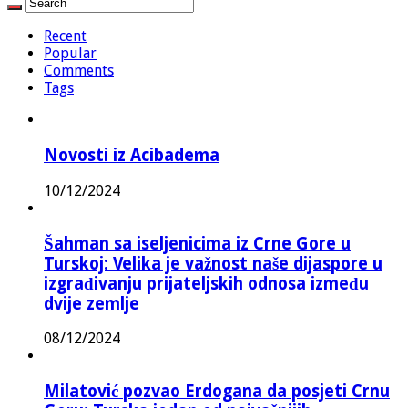
Recent
Popular
Comments
Tags
Novosti iz Acibadema
10/12/2024
Šahman sa iseljenicima iz Crne Gore u
Turskoj: Velika je važnost naše dijaspore u
izgrađivanju prijateljskih odnosa između
dvije zemlje
08/12/2024
Milatović pozvao Erdogana da posjeti Crnu