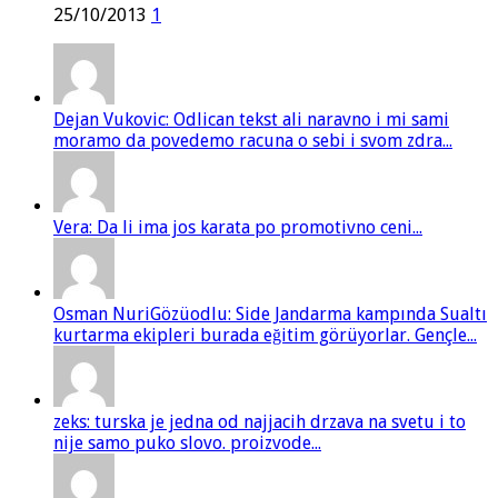
25/10/2013
1
Dejan Vukovic: Odlican tekst ali naravno i mi sami
moramo da povedemo racuna o sebi i svom zdra...
Vera: Da li ima jos karata po promotivno ceni...
Osman NuriGözüodlu: Side Jandarma kampında Sualtı
kurtarma ekipleri burada eğitim görüyorlar. Gençle...
zeks: turska je jedna od najjacih drzava na svetu i to
nije samo puko slovo. proizvode...