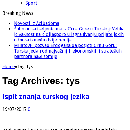
Sport
Breaking News
Novosti iz Acibadema
Šahman sa iseljenicima iz Crne Gore u Turskoj: Velika
je važnost naše dijaspore u izgrađivanju prijateljskih
odnosa između dvije zemlje
Milatović pozvao Erdogana da posjeti Crnu Goru:
Turska jedan od najvažnijih ekonomskih i strateških
partnera naše zemlje
Home
»
Tag:
tys
Tag Archives:
tys
Ispit znanja turskog jezika
19/07/2017
0
Ispit znanja turskog jezika za zainteresovane kandidate