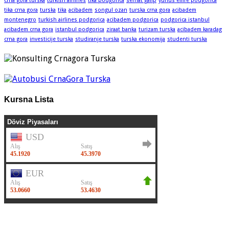
crna gora turska
turkish airlines
tika podgorica
serhat galip
yunus emre podgorica
tika crna gora
turska
tika
acibadem
songul ozan
turska crna gora
acibadem
montenegro
turkish airlines podgorica
acibadem podgorica
podgorica istanbul
acibadem crna gora
istanbul podgorica
ziraat banka
turizam turska
acibadem karadag
crna gora
investicije turska
studiranje turska
turska ekonomija
studenti turska
Kursna Lista