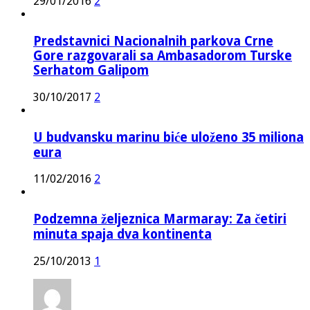
29/01/2016
2
Predstavnici Nacionalnih parkova Crne
Gore razgovarali sa Ambasadorom Turske
Serhatom Galipom
30/10/2017
2
U budvansku marinu biće uloženo 35 miliona
eura
11/02/2016
2
Podzemna željeznica Marmaray: Za četiri
minuta spaja dva kontinenta
25/10/2013
1