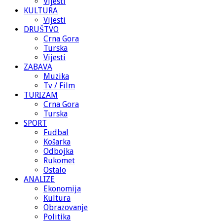
Vijesti
KULTURA
Vijesti
DRUŠTVO
Crna Gora
Turska
Vijesti
ZABAVA
Muzika
Tv / Film
TURIZAM
Crna Gora
Turska
SPORT
Fudbal
Košarka
Odbojka
Rukomet
Ostalo
ANALIZE
Ekonomija
Kultura
Obrazovanje
Politika