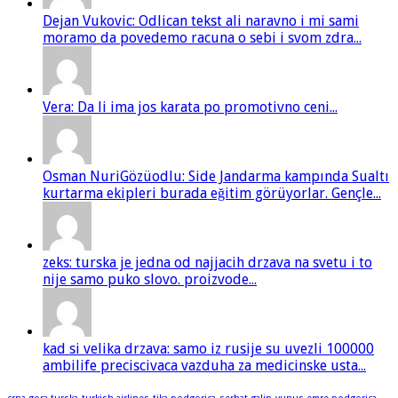
Dejan Vukovic: Odlican tekst ali naravno i mi sami
moramo da povedemo racuna o sebi i svom zdra...
Vera: Da li ima jos karata po promotivno ceni...
Osman NuriGözüodlu: Side Jandarma kampında Sualtı
kurtarma ekipleri burada eğitim görüyorlar. Gençle...
zeks: turska je jedna od najjacih drzava na svetu i to
nije samo puko slovo. proizvode...
kad si velika drzava: samo iz rusije su uvezli 100000
ambilife preciscivaca vazduha za medicinske usta...