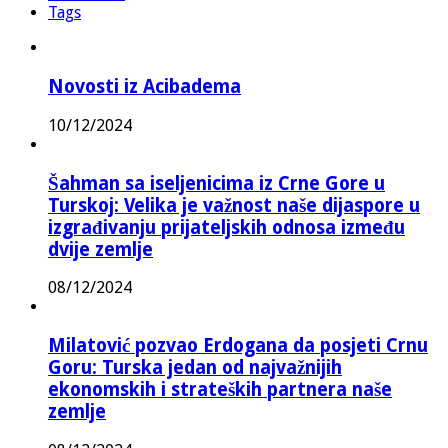
Tags
Novosti iz Acibadema
10/12/2024
Šahman sa iseljenicima iz Crne Gore u
Turskoj: Velika je važnost naše dijaspore u
izgrađivanju prijateljskih odnosa između
dvije zemlje
08/12/2024
Milatović pozvao Erdogana da posjeti Crnu
Goru: Turska jedan od najvažnijih
ekonomskih i strateških partnera naše
zemlje