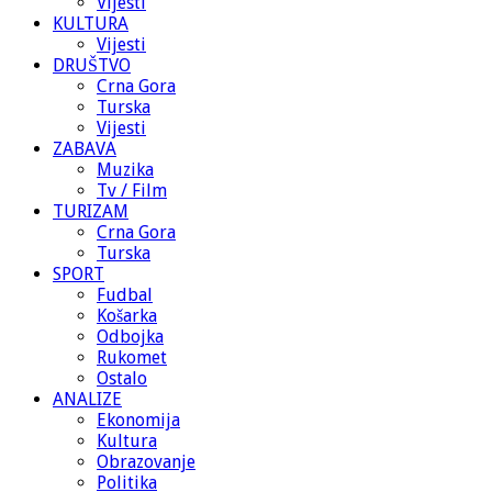
Vijesti
KULTURA
Vijesti
DRUŠTVO
Crna Gora
Turska
Vijesti
ZABAVA
Muzika
Tv / Film
TURIZAM
Crna Gora
Turska
SPORT
Fudbal
Košarka
Odbojka
Rukomet
Ostalo
ANALIZE
Ekonomija
Kultura
Obrazovanje
Politika