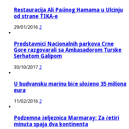
Restauracija Ali Pašinog Hamama u Ulcinju
od strane TIKA-e
29/01/2016
2
Predstavnici Nacionalnih parkova Crne
Gore razgovarali sa Ambasadorom Turske
Serhatom Galipom
30/10/2017
2
U budvansku marinu biće uloženo 35 miliona
eura
11/02/2016
2
Podzemna željeznica Marmaray: Za četiri
minuta spaja dva kontinenta