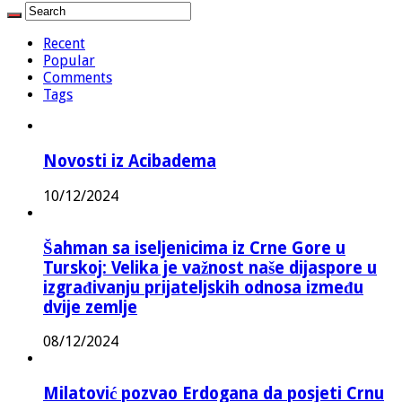
Recent
Popular
Comments
Tags
Novosti iz Acibadema
10/12/2024
Šahman sa iseljenicima iz Crne Gore u
Turskoj: Velika je važnost naše dijaspore u
izgrađivanju prijateljskih odnosa između
dvije zemlje
08/12/2024
Milatović pozvao Erdogana da posjeti Crnu