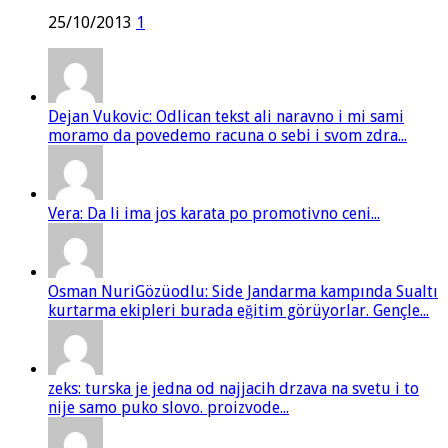
25/10/2013
1
Dejan Vukovic: Odlican tekst ali naravno i mi sami
moramo da povedemo racuna o sebi i svom zdra...
Vera: Da li ima jos karata po promotivno ceni...
Osman NuriGözüodlu: Side Jandarma kampında Sualtı
kurtarma ekipleri burada eğitim görüyorlar. Gençle...
zeks: turska je jedna od najjacih drzava na svetu i to
nije samo puko slovo. proizvode...