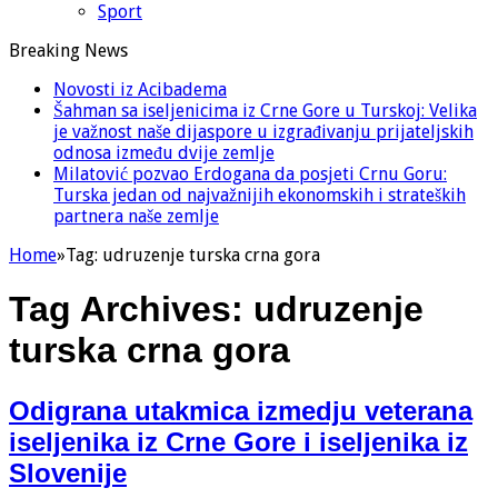
Sport
Breaking News
Novosti iz Acibadema
Šahman sa iseljenicima iz Crne Gore u Turskoj: Velika
je važnost naše dijaspore u izgrađivanju prijateljskih
odnosa između dvije zemlje
Milatović pozvao Erdogana da posjeti Crnu Goru:
Turska jedan od najvažnijih ekonomskih i strateških
partnera naše zemlje
Home
»
Tag:
udruzenje turska crna gora
Tag Archives:
udruzenje
turska crna gora
Odigrana utakmica izmedju veterana
iseljenika iz Crne Gore i iseljenika iz
Slovenije