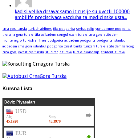
kad si velika drzava: samo iz rusije su uvezli 100000
ambilife preciscivaca vazduha za medicinske usta...
crna gora turska
turkish airlines
tika podgorica
serhat galip
yunus emre podgorica
tika crna gora
turska
tika
acibadem
songul ozan
turska crna gora
acibadem
montenegro
turkish airlines podgorica
acibadem podgorica
podgorica istanbul
acibadem crna gora
istanbul podgorica
ziraat banka
turizam turska
acibadem karadag
crna gora
investicije turska
studiranje turska
turska ekonomija
studenti turska
Kursna Lista