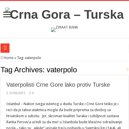
Novosti iz Acibadema
Home
»
Tag:
vaterpolo
Šahman sa iseljenicima iz Crne Gore u Turskoj: Velika je važnost naše dijaspore 
Tag Archives:
vaterpolo
Milatović pozvao Erdogana da posjeti Crnu Goru: Turska jedan od najvažnijih ek
Vaterpolisti Crne Gore lako protiv Turske
31/03/2013
0
Istanbul – Nakon svega viđenog u duelu Turske i Crne Gore teško je i
reći da je takva utakmica mogla da bude priprema za dvoboj sa
Hrvatskom u subotu. Jer, skroman kvalitet Turaka i ozbiljnost sastava
Ranka Perovića učinili su da meč u Istanbulu bude klasično odrađivanje
posla – tako su „ajkule“ upisale treću pobjedu u Svjetskoj ligi (14:4), ali