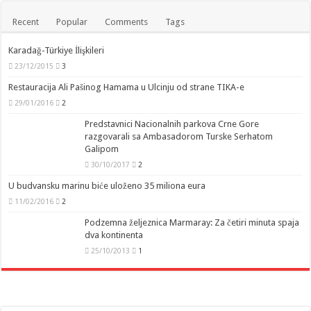
Recent
Popular
Comments
Tags
Karadağ-Türkiye İlişkileri
23/12/2015
3
Restauracija Ali Pašinog Hamama u Ulcinju od strane TIKA-e
29/01/2016
2
Predstavnici Nacionalnih parkova Crne Gore
razgovarali sa Ambasadorom Turske Serhatom
Galipom
30/10/2017
2
U budvansku marinu biće uloženo 35 miliona eura
11/02/2016
2
Podzemna željeznica Marmaray: Za četiri minuta spaja
dva kontinenta
25/10/2013
1