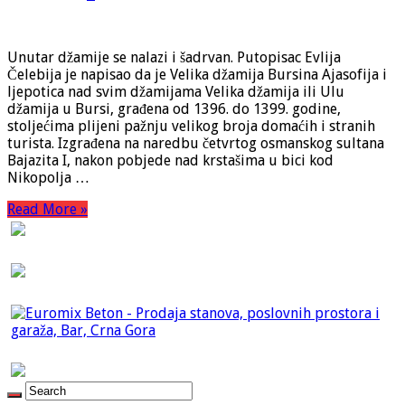
Unutar džamije se nalazi i šadrvan. Putopisac Evlija
Čelebija je napisao da je Velika džamija Bursina Ajasofija i
ljepotica nad svim džamijama Velika džamija ili Ulu
džamija u Bursi, građena od 1396. do 1399. godine,
stoljećima plijeni pažnju velikog broja domaćih i stranih
turista. Izgrađena na naredbu četvrtog osmanskog sultana
Bajazita I, nakon pobjede nad krstašima u bici kod
Nikopolja …
Read More »