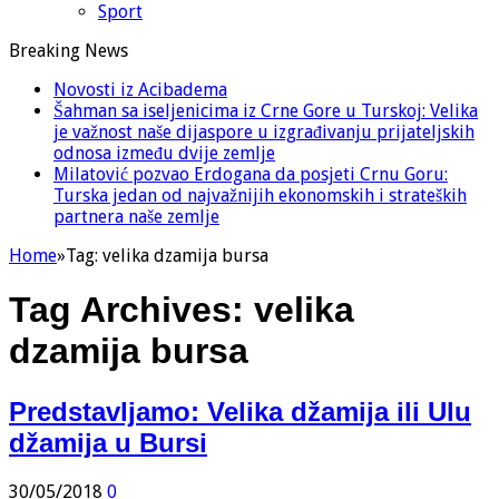
Sport
Breaking News
Novosti iz Acibadema
Šahman sa iseljenicima iz Crne Gore u Turskoj: Velika
je važnost naše dijaspore u izgrađivanju prijateljskih
odnosa između dvije zemlje
Milatović pozvao Erdogana da posjeti Crnu Goru:
Turska jedan od najvažnijih ekonomskih i strateških
partnera naše zemlje
Home
»
Tag:
velika dzamija bursa
Tag Archives:
velika
dzamija bursa
Predstavljamo: Velika džamija ili Ulu
džamija u Bursi
30/05/2018
0