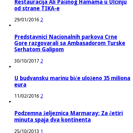
Restauracija Ali Pašinog Hamama u Ulcinju
od strane TIKA-e
29/01/2016
2
Predstavnici Nacionalnih parkova Crne
Gore razgovarali sa Ambasadorom Turske
Serhatom Galipom
30/10/2017
2
U budvansku marinu biće uloženo 35 miliona
eura
11/02/2016
2
Podzemna željeznica Marmaray: Za četiri
minuta spaja dva kontinenta
25/10/2013
1