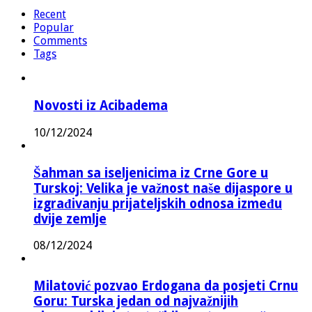
Recent
Popular
Comments
Tags
Novosti iz Acibadema
10/12/2024
Šahman sa iseljenicima iz Crne Gore u
Turskoj: Velika je važnost naše dijaspore u
izgrađivanju prijateljskih odnosa između
dvije zemlje
08/12/2024
Milatović pozvao Erdogana da posjeti Crnu
Goru: Turska jedan od najvažnijih