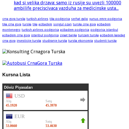
kad si velika drzava: samo iz rusije su uvezli 100000
ambilife preciscivaca vazduha za medicinske usta...
crna gora turska
turkish airlines
tika podgorica
serhat galip
yunus emre podgorica
tika crna gora
turska
tika
acibadem
songul ozan
turska crna gora
acibadem
montenegro
turkish airlines podgorica
acibadem podgorica
podgorica istanbul
acibadem crna gora
istanbul podgorica
ziraat banka
turizam turska
acibadem karadag
crna gora
investicije turska
studiranje turska
turska ekonomija
studenti turska
Kursna Lista