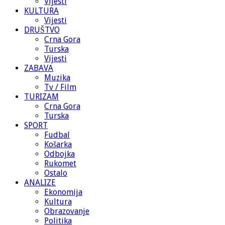
Vijesti
KULTURA
Vijesti
DRUŠTVO
Crna Gora
Turska
Vijesti
ZABAVA
Muzika
Tv / Film
TURIZAM
Crna Gora
Turska
SPORT
Fudbal
Košarka
Odbojka
Rukomet
Ostalo
ANALIZE
Ekonomija
Kultura
Obrazovanje
Politika