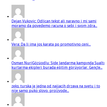
Dejan Vukovic: Odlican tekst ali naravno i mi sami
moramo da povedemo racuna o sebi i svom zdra...
Vera: Da li ima jos karata po promotivno ceni...
Osman NuriGözüodlu: Side Jandarma kampında Sualtı
kurtarma ekipleri burada eğitim görüyorlar. Gençle...
zeks: turska je jedna od najjacih drzava na svetu i to
nije samo puko slovo. proizvode...