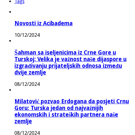
Tags
Novosti iz Acibadema
10/12/2024
Šahman sa iseljenicima iz Crne Gore u
Turskoj: Velika je važnost naše dijaspore u
izgrađivanju prijateljskih odnosa između
dvije zemlje
08/12/2024
Milatović pozvao Erdogana da posjeti Crnu
Goru: Turska jedan od najvažnijih
ekonomskih i strateških partnera naše
zemlje
08/12/2024