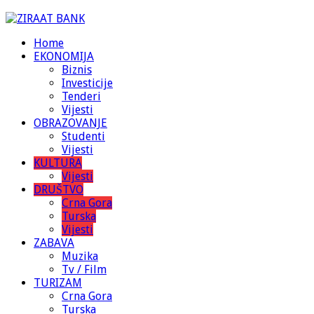
Home
EKONOMIJA
Biznis
Investicije
Tenderi
Vijesti
OBRAZOVANJE
Studenti
Vijesti
KULTURA
Vijesti
DRUŠTVO
Crna Gora
Turska
Vijesti
ZABAVA
Muzika
Tv / Film
TURIZAM
Crna Gora
Turska