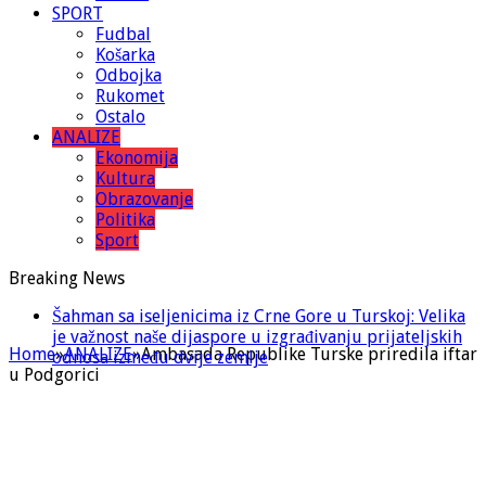
SPORT
Fudbal
Košarka
Odbojka
Rukomet
Ostalo
ANALIZE
Ekonomija
Kultura
Obrazovanje
Politika
Sport
Breaking News
Šahman sa iseljenicima iz Crne Gore u Turskoj: Velika
je važnost naše dijaspore u izgrađivanju prijateljskih
Home
»
ANALIZE
»
Ambasada Republike Turske priredila iftar
odnosa između dvije zemlje
u Podgorici