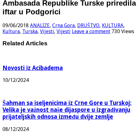
Ambasada Republike Turske priredila
iftar u Podgorici
09/06/2018
ANALIZE
,
Crna Gora
,
DRUŠTVO
,
KULTURA
,
Kultura
,
Turska
,
Vijesti
,
Vijesti
Leave a comment
730 Views
Related Articles
Novosti iz Acibadema
10/12/2024
Šahman sa iseljenicima iz Crne Gore u Turskoj:
Velika je važnost naše dijaspore u izgrađivanju
prijateljskih odnosa između dvije zemlje
08/12/2024