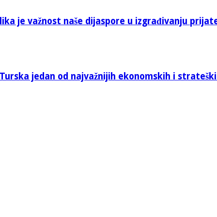
ika je važnost naše dijaspore u izgrađivanju prijat
Turska jedan od najvažnijih ekonomskih i stratešk