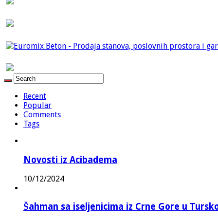
Recent
Popular
Comments
Tags
Novosti iz Acibadema
10/12/2024
Šahman sa iseljenicima iz Crne Gore u Turskoj