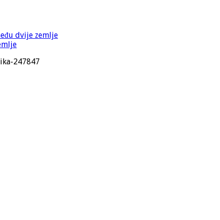
među dvije zemlje
emlje
lika-247847