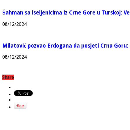
Šahman sa iseljenicima iz Crne Gore u Turskoj: Vel
08/12/2024
Milatović pozvao Erdogana da posjeti Crnu Goru: 
08/12/2024
Share