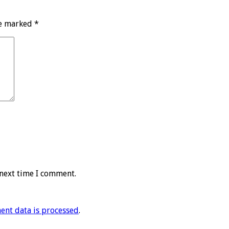
re marked
*
 next time I comment.
nt data is processed
.