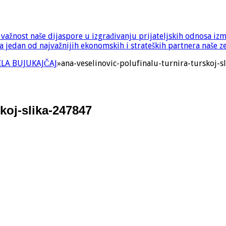
e važnost naše dijaspore u izgrađivanju prijateljskih odnosa iz
 jedan od najvažnijih ekonomskih i strateških partnera naše z
CILA BUJUKAJČAJ
»
ana-veselinovic-polufinalu-turnira-turskoj-s
skoj-slika-247847