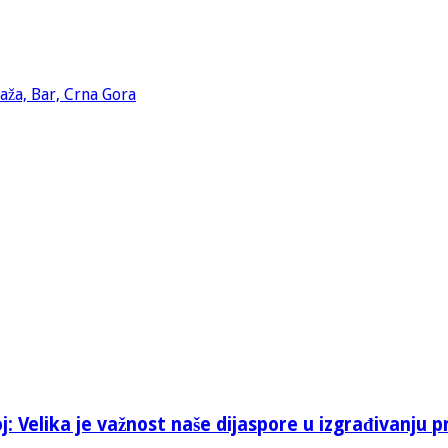
: Velika je važnost naše dijaspore u izgrađivanju p