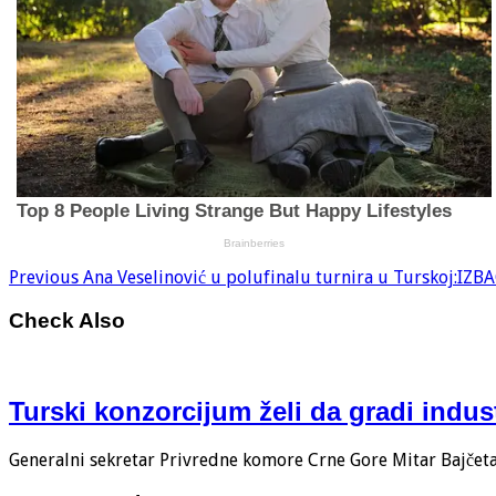
Previous
Ana Veselinović u polufinalu turnira u Turskoj:IZ
Check Also
Turski konzorcijum želi da gradi indus
Generalni sekretar Privredne komore Crne Gore Mitar Bajčeta i