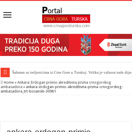
Šahman sa iseljenicima iz Crne Gore u Turskoj: Velika je važnost naše dija
Home
»
Ankara: Erdogan primio akreditivna pisma crnogorskog
ambasadora
»
ankara-erdogan-primio-akreditivna-pisma-crnogorskog-
ambasadora_trt-bosanski-30961