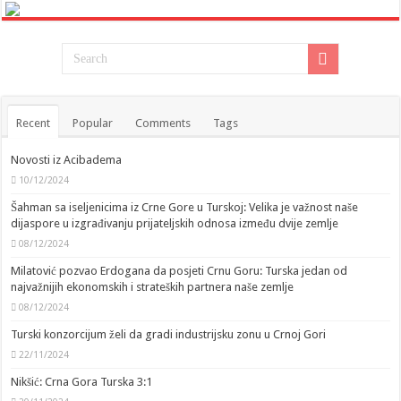
Recent
Popular
Comments
Tags
Novosti iz Acibadema
10/12/2024
Šahman sa iseljenicima iz Crne Gore u Turskoj: Velika je važnost naše
dijaspore u izgrađivanju prijateljskih odnosa između dvije zemlje
08/12/2024
Milatović pozvao Erdogana da posjeti Crnu Goru: Turska jedan od
najvažnijih ekonomskih i strateških partnera naše zemlje
08/12/2024
Turski konzorcijum želi da gradi industrijsku zonu u Crnoj Gori
22/11/2024
Nikšić: Crna Gora Turska 3:1