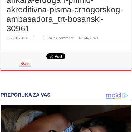
ankara-erdogan-primio-
akreditivna-pisma-crnogorskog-
ambasadora_trt-bosanski-
30961
21/10/2014
Leave a comment
244 Views