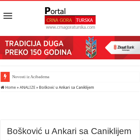
Novosti iz Acibadema
Šahman sa iseljenicima iz Crne Gore u Turskoj: Velika je važnost naše dija
Home
»
ANALIZE
»
Bošković u Ankari sa Caniklijem
Bošković u Ankari sa Caniklijem