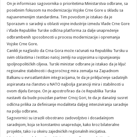
On je informisao sagovornika o prioritetima Ministarstva odbrane, sa
posebnim fokusom na modernizaciju Vojske Crne Gore u skladu sa
najsavremenijim standardima. Tim povodom je istakao da je
Sporazum o saradnji u oblasti vojne industrije između Vlade Crne Gore
i Vlade Republike Turske odlična platforma za dalje unapređenje
odbrambenih sposobnosti u procesu modernizacije i opremanja
Vojske Crne Gore.
Canikli je naglasilo da Crna Gora može računati na Republiku Tursku u
svim oblastima i čestitao našoj zemlji na uspjesima u ispunjavanju
spoljnopolitičkih ciljeva. Turski ministar odbrane je istakao da je ključ
regionalne stabilnosti i dugoročnog mira zemalja na Zapadnom
Balkanu u evroatlantskim integracijama, te da je priključenje sadašnjih
aspiranata na članstvo u NATO najbolja garanciji mira i stabilnosti u
ovom dijelu Evrope. On je apostrofirao da će Republika Turska
nastaviti da bude pouzdan partner Crnoj Gori, te da je današnji susret
odlična prilika za definisanje modaliteta daljeg intenziviranja saradnje
na polju odbrane.
Sagovornici su izrazili obostrano zadovoljstvo i dosadašnjom
saradnjom, koja se konstantno unapređuje, kako kroz bilateralne
projekte, tako i u okviru zajedničkih regionalnih inicijativa.