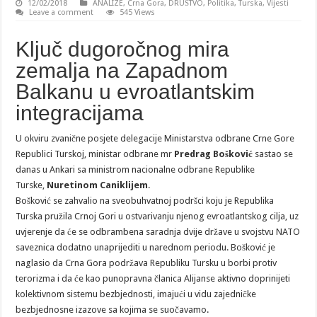
12/02/2018
ANALIZE
,
Crna Gora
,
DRUŠTVO
,
Politika
,
Turska
,
Vijesti
Leave a comment
545 Views
Ključ dugoročnog mira
zemalja na Zapadnom
Balkanu u evroatlantskim
integracijama
U okviru zvanične posjete delegacije Ministarstva odbrane Crne Gore
Republici Turskoj, ministar odbrane mr
Predrag Bošković
sastao se
danas u Ankari sa ministrom nacionalne odbrane Republike
Turske,
Nuretinom Caniklijem
.
Bošković se zahvalio na sveobuhvatnoj podršci koju je Republika
Turska pružila Crnoj Gori u ostvarivanju njenog evroatlantskog cilja, uz
uvjerenje da će se odbrambena saradnja dvije države u svojstvu NATO
saveznica dodatno unaprijediti u narednom periodu. Bošković je
naglasio da Crna Gora podržava Republiku Tursku u borbi protiv
terorizma i da će kao punopravna članica Alijanse aktivno doprinijeti
kolektivnom sistemu bezbjednosti, imajući u vidu zajedničke
bezbjednosne izazove sa kojima se suočavamo.