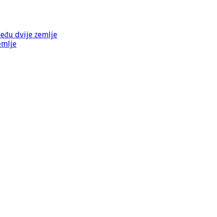
među dvije zemlje
emlje