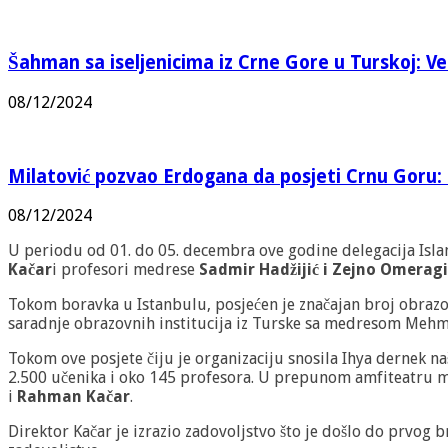
Šahman sa iseljenicima iz Crne Gore u Turskoj: Vel
08/12/2024
Milatović pozvao Erdogana da posjeti Crnu Goru: 
08/12/2024
U periodu od 01. do 05. decembra ove godine delegacija Isla
Kačar
i profesori medrese
Sadmir Hadžijić i Zejno Omeragi
Tokom boravka u Istanbulu, posjećen je značajan broj obrazo
saradnje obrazovnih institucija iz Turske sa medresom Mehmed 
Tokom ove posjete čiju je organizaciju snosila Ihya dernek 
2.500 učenika i oko 145 profesora. U prepunom amfiteatru 
i
Rahman Kačar
.
Direktor Kačar je izrazio zadovoljstvo što je došlo do prvog