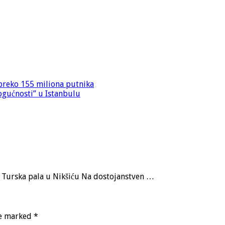
preko 155 miliona putnika
mogućnosti” u Istanbulu
a, Turska pala u Nikšiću Na dostojanstven …
re marked
*