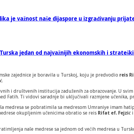
ika je važnost naše dijaspore u izgrađivanju prijat
Turska jedan od najvažnijih ekonomskih i stratešk
mske zajednice je boravila u Turskoj, koju je predvodio
reis Ri
ć
.
vnih i društvenih institucija zaduženih za obrazovanje. U sv
Fatih. Ti vidovi saradnje bi uključivali razmjene učenika, pro
naša medresa se pobratimila sa medresom Umraniye imam hatip 
medrese okupljenim učenicima obratio se reis
Rifat ef. Fejzić
i
 bratimljenja naše medrese sa jednom od većih medresa u Tursko