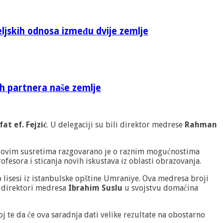
eljskih odnosa između dvije zemlje
ih partnera naše zemlje
fat ef. Fejzić
. U delegaciji su bili direktor medrese
Rahman
im ovim susretima razgovarano je o raznim mogućnostima
fesora i sticanja novih iskustava iz oblasti obrazovanja.
lisesi iz istanbulske opštine Umraniye. Ova medresa broji
 direktori medresa
Ibrahim Suslu
u svojstvu domaćina
j te da će ova saradnja dati velike rezultate na obostarno