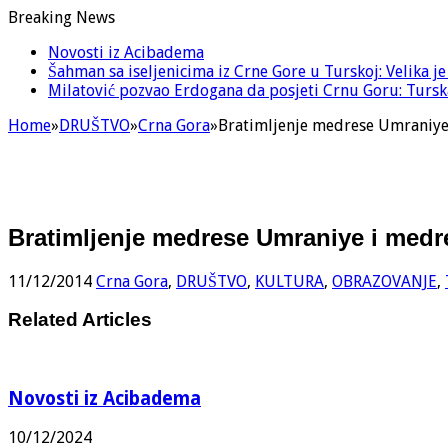
Breaking News
Novosti iz Acibadema
Šahman sa iseljenicima iz Crne Gore u Turskoj: Velika j
Milatović pozvao Erdogana da posjeti Crnu Goru: Turska
Home
»
DRUŠTVO
»
Crna Gora
»
Bratimljenje medrese Umraniy
Bratimljenje medrese Umraniye i med
11/12/2014
Crna Gora
,
DRUŠTVO
,
KULTURA
,
OBRAZOVANJE
,
Related Articles
Novosti iz Acibadema
10/12/2024