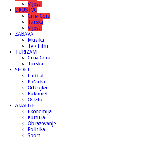
Vijesti
DRUŠTVO
Crna Gora
Turska
Vijesti
ZABAVA
Muzika
Tv / Film
TURIZAM
Crna Gora
Turska
SPORT
Fudbal
Košarka
Odbojka
Rukomet
Ostalo
ANALIZE
Ekonomija
Kultura
Obrazovanje
Politika
Sport