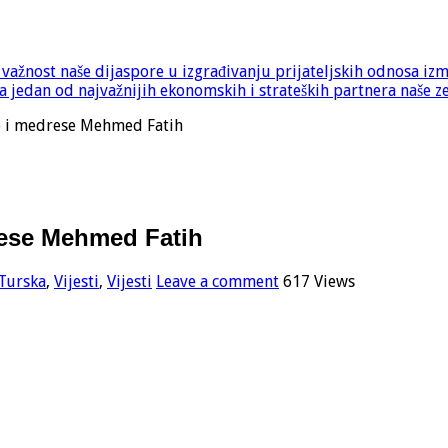
e važnost naše dijaspore u izgrađivanju prijateljskih odnosa iz
 jedan od najvažnijih ekonomskih i strateških partnera naše z
e i medrese Mehmed Fatih
rese Mehmed Fatih
Turska
,
Vijesti
,
Vijesti
Leave a comment
617 Views