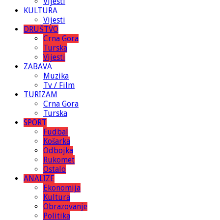
Vijesti
KULTURA
Vijesti
DRUŠTVO
Crna Gora
Turska
Vijesti
ZABAVA
Muzika
Tv / Film
TURIZAM
Crna Gora
Turska
SPORT
Fudbal
Košarka
Odbojka
Rukomet
Ostalo
ANALIZE
Ekonomija
Kultura
Obrazovanje
Politika