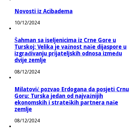
Novosti iz Acibadema
10/12/2024
Šahman sa iseljenicima iz Crne Gore u
Turskoj: Velika je važnost naše dijaspore u
izgrađivanju prijateljskih odnosa između
dvije zemlje
08/12/2024
Milatović pozvao Erdogana da posjeti Crnu
Goru: Turska jedan od najvažnijih
ekonomskih i strateških partnera naše
zemlje
08/12/2024