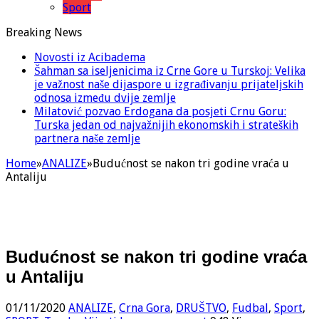
Sport
Breaking News
Novosti iz Acibadema
Šahman sa iseljenicima iz Crne Gore u Turskoj: Velika
je važnost naše dijaspore u izgrađivanju prijateljskih
odnosa između dvije zemlje
Milatović pozvao Erdogana da posjeti Crnu Goru:
Turska jedan od najvažnijih ekonomskih i strateških
partnera naše zemlje
Home
»
ANALIZE
»
Budućnost se nakon tri godine vraća u
Antaliju
Budućnost se nakon tri godine vraća
u Antaliju
01/11/2020
ANALIZE
,
Crna Gora
,
DRUŠTVO
,
Fudbal
,
Sport
,