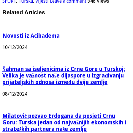
SPORT
,
Turska
,
Vijesti
Leave a comment
948 Views
Related Articles
Novosti iz Acibadema
10/12/2024
Šahman sa iseljenicima iz Crne Gore u Turskoj:
Velika je važnost naše dijaspore u izgrađivanju
prijateljskih odnosa između dvije zemlje
08/12/2024
Milatović pozvao Erdogana da posjeti Crnu
Goru: Turska jedan od najvažnijih ekonomskih i
strateških partnera naše zemlje