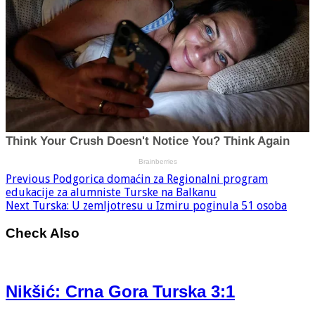
Previous
Podgorica domaćin za Regionalni program
edukacije za alumniste Turske na Balkanu
Next
Turska: U zemljotresu u Izmiru poginula 51 osoba
Check Also
Nikšić: Crna Gora Turska 3:1