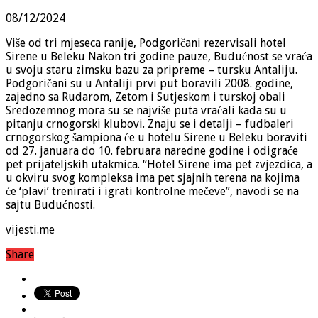
08/12/2024
Više od tri mjeseca ranije, Podgoričani rezervisali hotel
Sirene u Beleku Nakon tri godine pauze, Budućnost se vraća
u svoju staru zimsku bazu za pripreme – tursku Antaliju.
Podgoričani su u Antaliji prvi put boravili 2008. godine,
zajedno sa Rudarom, Zetom i Sutjeskom i turskoj obali
Sredozemnog mora su se najviše puta vraćali kada su u
pitanju crnogorski klubovi. Znaju se i detalji – fudbaleri
crnogorskog šampiona će u hotelu Sirene u Beleku boraviti
od 27. januara do 10. februara naredne godine i odigraće
pet prijateljskih utakmica. “Hotel Sirene ima pet zvjezdica, a
u okviru svog kompleksa ima pet sjajnih terena na kojima
će ‘plavi’ trenirati i igrati kontrolne mečeve”, navodi se na
sajtu Budućnosti.
vijesti.me
Share