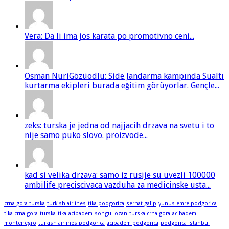
Vera: Da li ima jos karata po promotivno ceni...
Osman NuriGözüodlu: Side Jandarma kampında Sualtı
kurtarma ekipleri burada eğitim görüyorlar. Gençle...
zeks: turska je jedna od najjacih drzava na svetu i to
nije samo puko slovo. proizvode...
kad si velika drzava: samo iz rusije su uvezli 100000
ambilife preciscivaca vazduha za medicinske usta...
crna gora turska
turkish airlines
tika podgorica
serhat galip
yunus emre podgorica
tika crna gora
turska
tika
acibadem
songul ozan
turska crna gora
acibadem
montenegro
turkish airlines podgorica
acibadem podgorica
podgorica istanbul