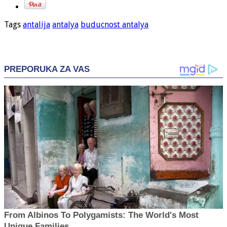
Tags
antalija
antalya
buducnost antalya