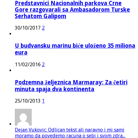
Predstavnici Nacionalnih parkova Crne
Gore razgovarali sa Ambasadorom Turske
Serhatom Galipom
30/10/2017
2
U budvansku marinu biće uloženo 35 miliona
eura
11/02/2016
2
Podzemna željeznica Marmaray: Za četiri
minuta spaja dva kontinenta
25/10/2013
1
Dejan Vukovic: Odlican tekst ali naravno i mi sami
moramo da povedemo racuna o sebi i svom zdra...