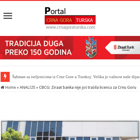
Šahman sa iseljenicima iz Crne Gore u Turskoj: Velika je važnost naše dija
Home
»
ANALIZE
»
CBCG: Ziraat banka nije još tražila licencu za Crnu Goru