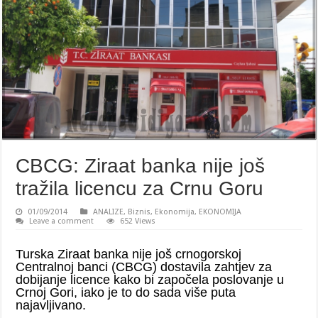
CBCG: Ziraat banka nije još
tražila licencu za Crnu Goru
01/09/2014
ANALIZE
,
Biznis
,
Ekonomija
,
EKONOMIJA
Leave a comment
652 Views
Turska Ziraat banka nije još crnogorskoj
Centralnoj banci (CBCG) dostavila zahtjev za
dobijanje licence kako bi započela poslovanje u
Crnoj Gori, iako je to do sada više puta
najavljivano.