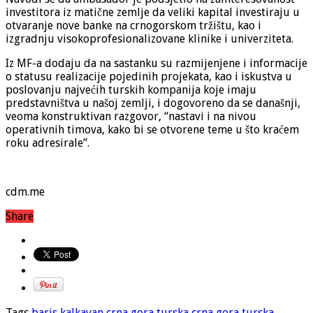
investitora iz matične zemlje da veliki kapital investiraju u
otvaranje nove banke na crnogorskom tržištu, kao i
izgradnju visokoprofesionalizovane klinike i univerziteta.
Iz MF-a dodaju da na sastanku su razmijenjene i informacije
o statusu realizacije pojedinih projekata, kao i iskustva u
poslovanju najvećih turskih kompanija koje imaju
predstavništva u našoj zemlji, i dogovoreno da se današnji,
veoma konstruktivan razgovor, “nastavi i na nivou
operativnih timova, kako bi se otvorene teme u što kraćem
roku adresirale”.
cdm.me
Share
Tags
baris kalkavan
crna gora turska
crna gora turska