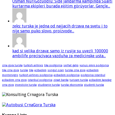
Osman NuriGözüodlu: Side Jandarma kampında Sualtı
kurtarma ekipleri burada eğitim görüyorlar. Gençle...
zeks: turska je jedna od najjacih drzava na svetu i to
nije samo puko slovo. proizvode...
kad si velika drzava: samo iz rusije su uvezli 100000
ambilife preciscivaca vazduha za medicinske usta...
crna gora turska
turkish airlines
tika podgorica
serhat galip
yunus emre podgorica
tika crna gora
turska
tika
acibadem
songul ozan
turska crna gora
acibadem
montenegro
turkish airlines podgorica
acibadem podgorica
podgorica istanbul
acibadem crna gora
istanbul podgorica
ziraat banka
turizam turska
acibadem karadag
crna gora
investicije turska
studiranje turska
turska ekonomija
studenti turska