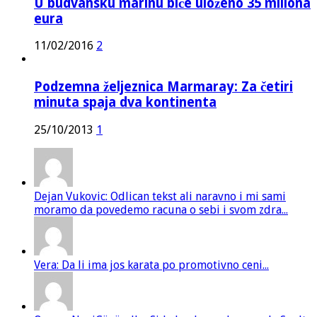
U budvansku marinu biće uloženo 35 miliona
eura
11/02/2016
2
Podzemna željeznica Marmaray: Za četiri
minuta spaja dva kontinenta
25/10/2013
1
Dejan Vukovic: Odlican tekst ali naravno i mi sami
moramo da povedemo racuna o sebi i svom zdra...
Vera: Da li ima jos karata po promotivno ceni...