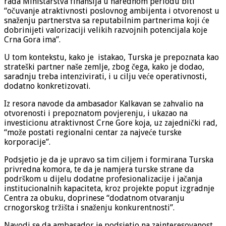
rada Ministarstva finansija u narednom periodu biti
“očuvanje atraktivnosti poslovnog ambijenta i otvorenost u
snaženju partnerstva sa reputabilnim partnerima koji će
dobrinijeti valorizaciji velikih razvojnih potencijala koje
Crna Gora ima”.
U tom kontekstu, kako je istakao, Turska je prepoznata kao
strateški partner naše zemlje, zbog čega, kako je dodao,
saradnju treba intenzivirati, i u cilju veće operativnosti,
dodatno konkretizovati.
Iz resora navode da ambasador Kalkavan se zahvalio na
otvorenosti i prepoznatom povjerenju, i ukazao na
investicionu atraktivnost Crne Gore koja, uz zajednički rad,
“može postati regionalni centar za najveće turske
korporacije”.
Podsjetio je da je upravo sa tim ciljem i formirana Turska
privredna komora, te da je namjera turske strane da
podrškom u dijelu dodatne profesionalizacije i jačanja
institucionalnih kapaciteta, kroz projekte poput izgradnje
Centra za obuku, doprinese “dodatnom otvaranju
crnogorskog tržišta i snaženju konkurentnosti”.
Navodi se da ambasador je podsjetio na zainteresovanost