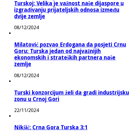
Turskoj: Velika je važnost naše dijaspore u
izgrađivanju prijateljskih odnosa između
dvije zemlje
08/12/2024
Milatović pozvao Erdogana da posjeti Crnu
Goru: Turska jedan od najvažnijih
ekonomskih i strateških partnera naše
zemlje
08/12/2024
Turski konzorcijum želi da gradi industrijsku
zonu u Crnoj Gori
22/11/2024
Nikšić: Crna Gora Turska 3:1