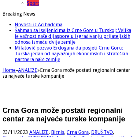
Sport
Breaking News
Novosti iz Acibadema
Šahman sa iseljenicima iz Crne Gore u Turskoj: Velika
je važnost naše dijaspore u izgrađivanju prijateljskih
odnosa između dvije zemlje
Milatović pozvao Erdogana da posjeti Crnu Goru:
Turska jedan od najvažnijih ekonomskih i strateških
partnera naše zemlje
Home
»
ANALIZE
»
Crna Gora može postati regionalni centar
za najveće turske kompanije
Crna Gora može postati regionalni
centar za najveće turske kompanije
23/11/2023
ANALIZE
,
Biznis
,
Crna Gora
,
DRUŠTVO
,