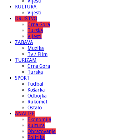
Vijesti
KULTURA
Vijesti
DRUŠTVO
Crna Gora
Turska
Vijesti
ZABAVA
Muzika
Tv / Film
TURIZAM
Crna Gora
Turska
SPORT
Fudbal
Košarka
Odbojka
Rukomet
Ostalo
ANALIZE
Ekonomija
Kultura
Obrazovanje
Politika