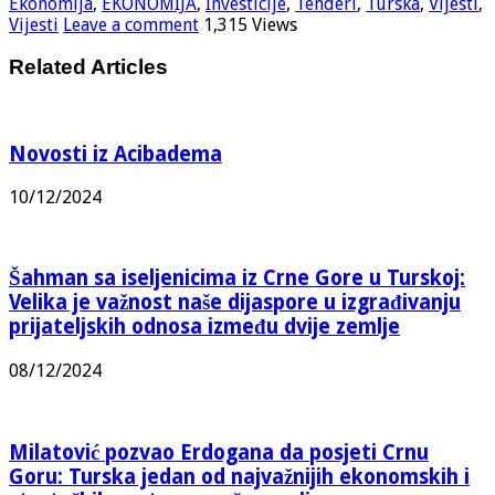
Ekonomija
,
EKONOMIJA
,
Investicije
,
Tenderi
,
Turska
,
Vijesti
,
Vijesti
Leave a comment
1,315 Views
Related Articles
Novosti iz Acibadema
10/12/2024
Šahman sa iseljenicima iz Crne Gore u Turskoj:
Velika je važnost naše dijaspore u izgrađivanju
prijateljskih odnosa između dvije zemlje
08/12/2024
Milatović pozvao Erdogana da posjeti Crnu
Goru: Turska jedan od najvažnijih ekonomskih i