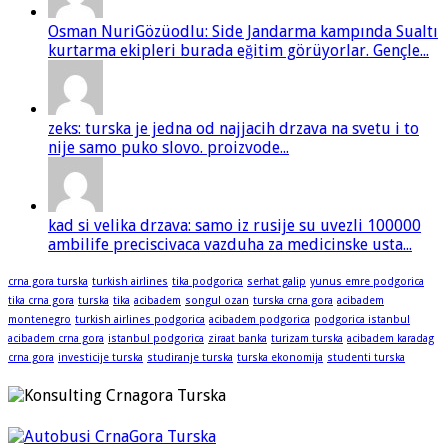
Osman NuriGözüodlu: Side Jandarma kampında Sualtı
kurtarma ekipleri burada eğitim görüyorlar. Gençle...
zeks: turska je jedna od najjacih drzava na svetu i to
nije samo puko slovo. proizvode...
kad si velika drzava: samo iz rusije su uvezli 100000
ambilife preciscivaca vazduha za medicinske usta...
crna gora turska
turkish airlines
tika podgorica
serhat galip
yunus emre podgorica
tika crna gora
turska
tika
acibadem
songul ozan
turska crna gora
acibadem
montenegro
turkish airlines podgorica
acibadem podgorica
podgorica istanbul
acibadem crna gora
istanbul podgorica
ziraat banka
turizam turska
acibadem karadag
crna gora
investicije turska
studiranje turska
turska ekonomija
studenti turska