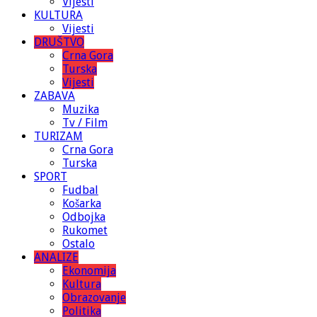
Vijesti
KULTURA
Vijesti
DRUŠTVO
Crna Gora
Turska
Vijesti
ZABAVA
Muzika
Tv / Film
TURIZAM
Crna Gora
Turska
SPORT
Fudbal
Košarka
Odbojka
Rukomet
Ostalo
ANALIZE
Ekonomija
Kultura
Obrazovanje
Politika