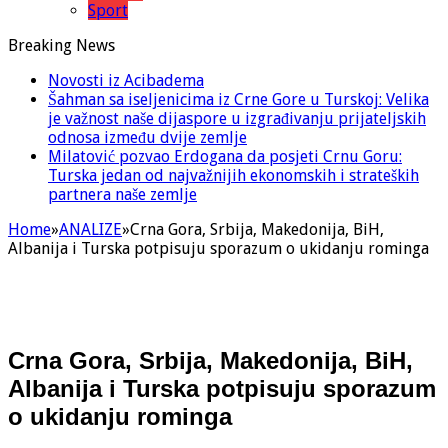
Sport
Breaking News
Novosti iz Acibadema
Šahman sa iseljenicima iz Crne Gore u Turskoj: Velika
je važnost naše dijaspore u izgrađivanju prijateljskih
odnosa između dvije zemlje
Milatović pozvao Erdogana da posjeti Crnu Goru:
Turska jedan od najvažnijih ekonomskih i strateških
partnera naše zemlje
Home
»
ANALIZE
»
Crna Gora, Srbija, Makedonija, BiH,
Albanija i Turska potpisuju sporazum o ukidanju rominga
Crna Gora, Srbija, Makedonija, BiH,
Albanija i Turska potpisuju sporazum
o ukidanju rominga