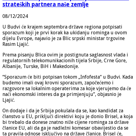
strateških partnera naše zemlje
08/12/2024
U Budvi će krajem septembra države regiona potpisati
sporazum koji je prvi korak ka ukidanju rominga u ovom
dijelu Evrope, najavio je za Blic srpski ministar trgovine
Rasim Ljajić.
Prema pisanju Blica ovim je postignuta saglasnost vlada i
regulatornih telekomunikacionih tijela Srbije, Crne Gore,
Albanije, Turske, BiH i Makedonije.
“Sporazum će biti potpisan tokom „Infofesta“ u Budvi. Kada
budemo imali ovaj krovni sporazum, započećemo i
razgovore sa lokalnim operaterima za koje vjerujemo da će
naći ekonomski interes da ga primjenjuju”, objasnio je
Ljajić.
On dodaje i da je Srbija pokušala da se, kao kandidat za
članstvo u EU, priključi direktivi koju je donio Brisel, a koja
bi trebalo da donese znatno niže cijene rominga za države
članice EU, ali da ga je nadležni komesar obavijestio da se
ta pravila odnose isključivo na države članice. Brisel će,