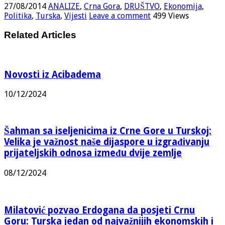
27/08/2014
ANALIZE
,
Crna Gora
,
DRUŠTVO
,
Ekonomija
,
Politika
,
Turska
,
Vijesti
Leave a comment
499 Views
Related Articles
Novosti iz Acibadema
10/12/2024
Šahman sa iseljenicima iz Crne Gore u Turskoj:
Velika je važnost naše dijaspore u izgrađivanju
prijateljskih odnosa između dvije zemlje
08/12/2024
Milatović pozvao Erdogana da posjeti Crnu
Goru: Turska jedan od najvažnijih ekonomskih i