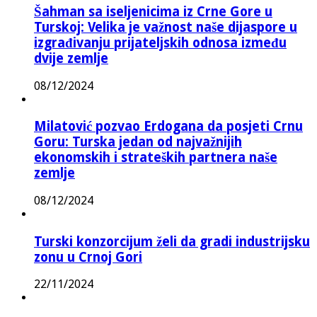
Šahman sa iseljenicima iz Crne Gore u
Turskoj: Velika je važnost naše dijaspore u
izgrađivanju prijateljskih odnosa između
dvije zemlje
08/12/2024
Milatović pozvao Erdogana da posjeti Crnu
Goru: Turska jedan od najvažnijih
ekonomskih i strateških partnera naše
zemlje
08/12/2024
Turski konzorcijum želi da gradi industrijsku
zonu u Crnoj Gori
22/11/2024