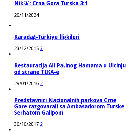
Nikšić: Crna Gora Turska 3:1
20/11/2024
Karadağ-Türkiye İlişkileri
23/12/2015
3
Restauracija Ali Pašinog Hamama u Ulcinju
od strane TIKA-e
29/01/2016
2
Predstavnici Nacionalnih parkova Crne
Gore razgovarali sa Ambasadorom Turske
Serhatom Galipom
30/10/2017
2