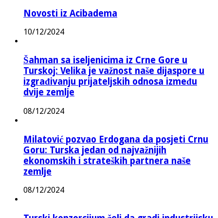
Novosti iz Acibadema
10/12/2024
Šahman sa iseljenicima iz Crne Gore u
Turskoj: Velika je važnost naše dijaspore u
izgrađivanju prijateljskih odnosa između
dvije zemlje
08/12/2024
Milatović pozvao Erdogana da posjeti Crnu
Goru: Turska jedan od najvažnijih
ekonomskih i strateških partnera naše
zemlje
08/12/2024