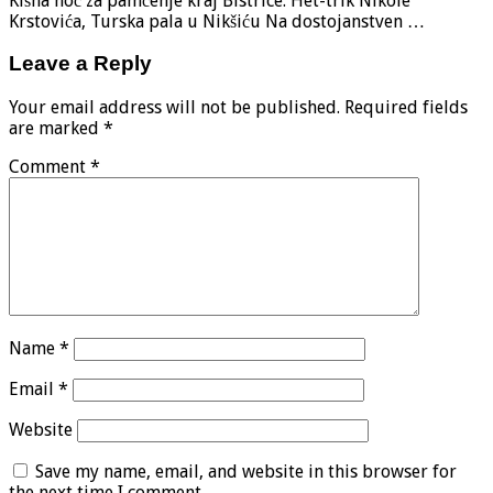
Kišna noć za pamćenje kraj Bistrice: Het-trik Nikole
Krstovića, Turska pala u Nikšiću Na dostojanstven …
Leave a Reply
Your email address will not be published.
Required fields
are marked
*
Comment
*
Name
*
Email
*
Website
Save my name, email, and website in this browser for
the next time I comment.