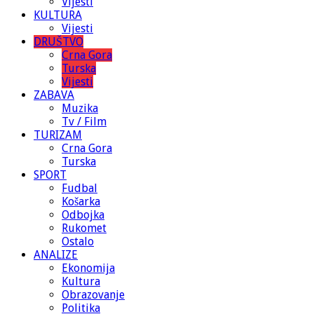
Vijesti
KULTURA
Vijesti
DRUŠTVO
Crna Gora
Turska
Vijesti
ZABAVA
Muzika
Tv / Film
TURIZAM
Crna Gora
Turska
SPORT
Fudbal
Košarka
Odbojka
Rukomet
Ostalo
ANALIZE
Ekonomija
Kultura
Obrazovanje
Politika