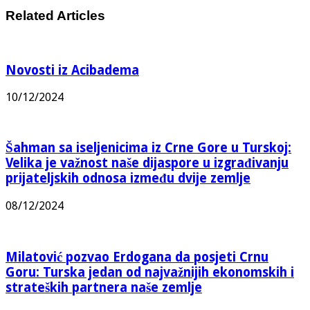
Related Articles
Novosti iz Acibadema
10/12/2024
Šahman sa iseljenicima iz Crne Gore u Turskoj:
Velika je važnost naše dijaspore u izgrađivanju
prijateljskih odnosa između dvije zemlje
08/12/2024
Milatović pozvao Erdogana da posjeti Crnu
Goru: Turska jedan od najvažnijih ekonomskih i
strateških partnera naše zemlje