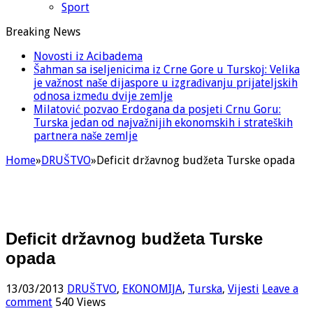
Sport
Breaking News
Novosti iz Acibadema
Šahman sa iseljenicima iz Crne Gore u Turskoj: Velika
je važnost naše dijaspore u izgrađivanju prijateljskih
odnosa između dvije zemlje
Milatović pozvao Erdogana da posjeti Crnu Goru:
Turska jedan od najvažnijih ekonomskih i strateških
partnera naše zemlje
Home
»
DRUŠTVO
»
Deficit državnog budžeta Turske opada
Deficit državnog budžeta Turske
opada
13/03/2013
DRUŠTVO
,
EKONOMIJA
,
Turska
,
Vijesti
Leave a
comment
540 Views