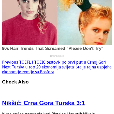
Previous
TOEFL i TOEIC testovi- po prvi put u Crnoj Gori
Next
Turska u top 20 ekonomija svijeta: Šta je tajna uspjeha
ekonomije zemlje sa Bosfora
Check Also
Nikšić: Crna Gora Turska 3:1