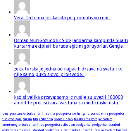
Vera: Da li ima jos karata po promotivno ceni...
Osman NuriGözüodlu: Side Jandarma kampında Sualtı
kurtarma ekipleri burada eğitim görüyorlar. Gençle...
zeks: turska je jedna od najjacih drzava na svetu i to
nije samo puko slovo. proizvode...
kad si velika drzava: samo iz rusije su uvezli 100000
ambilife preciscivaca vazduha za medicinske usta...
crna gora turska
turkish airlines
tika podgorica
serhat galip
yunus emre podgorica
tika crna gora
turska
tika
acibadem
songul ozan
turska crna gora
acibadem
montenegro
turkish airlines podgorica
acibadem podgorica
podgorica istanbul
acibadem crna gora
istanbul podgorica
ziraat banka
turizam turska
acibadem karadag