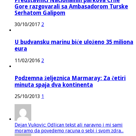
Predstavnici Nacionalnih parkova Crne
Gore razgovarali sa Ambasadorom Turske
Serhatom Galipom
30/10/2017
2
U budvansku marinu biće uloženo 35 miliona
eura
11/02/2016
2
Podzemna željeznica Marmaray: Za četiri
minuta spaja dva kontinenta
25/10/2013
1
Dejan Vukovic: Odlican tekst ali naravno i mi sami
moramo da povedemo racuna o sebi i svom zdra...