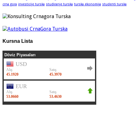
crna gora
investicije turska
studiranje turska
turska ekonomija
studenti turska
Kursna Lista