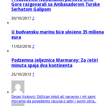
Gore razgovarali sa Ambasadorom Turske
Serhatom Galipom
30/10/2017
2
U budvansku marinu biće uloženo 35 miliona
eura
11/02/2016
2
Podzemna željeznica Marmaray: Za četiri
minuta spaja dva kontinenta
25/10/2013
1
Dejan Vukovic: Odlican tekst ali naravno i mi sami
moramo da povedemo racuna o sebi i svom zdra...