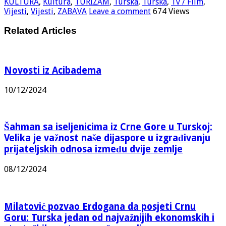
KULTURA
,
Kultura
,
TURIZAM
,
Turska
,
Turska
,
Tv / Film
,
Vijesti
,
Vijesti
,
ZABAVA
Leave a comment
674 Views
Related Articles
Novosti iz Acibadema
10/12/2024
Šahman sa iseljenicima iz Crne Gore u Turskoj:
Velika je važnost naše dijaspore u izgrađivanju
prijateljskih odnosa između dvije zemlje
08/12/2024
Milatović pozvao Erdogana da posjeti Crnu
Goru: Turska jedan od najvažnijih ekonomskih i