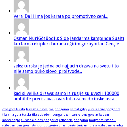
Vera: Da li ima jos karata po promotivno ceni...
Osman NuriGözüodlu: Side Jandarma kampında Sualtı
kurtarma ekipleri burada eğitim görüyorlar. Gençle...
zeks: turska je jedna od najjacih drzava na svetu i to
nije samo puko slovo. proizvode...
kad si velika drzava: samo iz rusije su uvezli 100000
ambilife preciscivaca vazduha za medicinske usta...
crna gora turska
turkish airlines
tika podgorica
serhat galip
yunus emre podgorica
tika crna gora
turska
tika
acibadem
songul ozan
turska crna gora
acibadem
montenegro
turkish airlines podgorica
acibadem podgorica
podgorica istanbul
acibadem crna gora
istanbul podgorica
ziraat banka
turizam turska
acibadem karadag