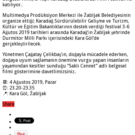
katılıyor..
Multimedya Prodüksiyon Merkezi ile Žabljak Belediyesinin
organize ettiği; Karadağ Sürdürülebilir Gelişme ve Turizm,
Kültür ve Eğitim Bakanlıklarının destek verdiği festival 3-6
Ağutos 2019 tarihleri arasında Karadağ’ın Žabljak şehrinde
Durmitor Milli Parkı içerisindeki Kara Göl’de
gerçekleştirilecek.
Yönetmen Çağatay Çelikbaş’ın, doğayla mücadele ederken,
doğaya uyum sağlamanın önemine vurgu yapan insanların
yaşamından kesitler sunduğu “Saklı Cennet” adlı belgesel
filmi gösterimine davetlimizsiniz..
📆
: 4 Ağustos 2019, Pazar
⏰
: 23.20-23.35
📍
: Kara Göl, Žabljak
Share