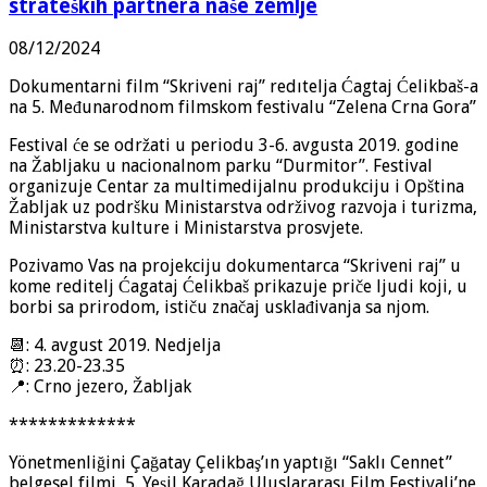
strateških partnera naše zemlje
08/12/2024
Dokumentarni film “Skriveni raj” redıtelja Ćagtaj Ćelikbaš-a
na 5. Međunarodnom filmskom festivalu “Zelena Crna Gora”
Festival će se održati u periodu 3-6. avgusta 2019. godine
na Žabljaku u nacionalnom parku “Durmitor”. Festival
organizuje Centar za multimedijalnu produkciju i Opština
Žabljak uz podršku Ministarstva održivog razvoja i turizma,
Ministarstva kulture i Ministarstva prosvjete.
Pozivamo Vas na projekciju dokumentarca “Skriveni raj” u
kome reditelj Ćagataj Ćelikba
š prikazuje priče ljudi koji, u
borbi sa prirodom, ističu značaj usklađivanja sa njom.
📆
: 4. avgust 2019. Nedjelja
⏰
: 23.20-23.35
📍
: Crno jezero, Žabljak
*************
Yönetmenliğini Çağatay Çelikbaş’ın yaptığı “Saklı Cennet”
belgesel filmi, 5. Yeşil Karadağ Uluslararası Film Festivali’ne