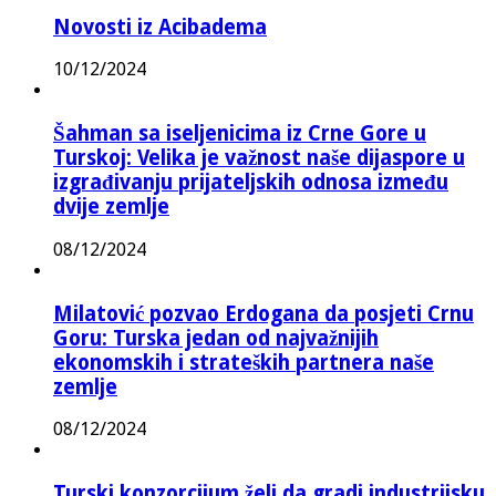
Novosti iz Acibadema
10/12/2024
Šahman sa iseljenicima iz Crne Gore u
Turskoj: Velika je važnost naše dijaspore u
izgrađivanju prijateljskih odnosa između
dvije zemlje
08/12/2024
Milatović pozvao Erdogana da posjeti Crnu
Goru: Turska jedan od najvažnijih
ekonomskih i strateških partnera naše
zemlje
08/12/2024
Turski konzorcijum želi da gradi industrijsku