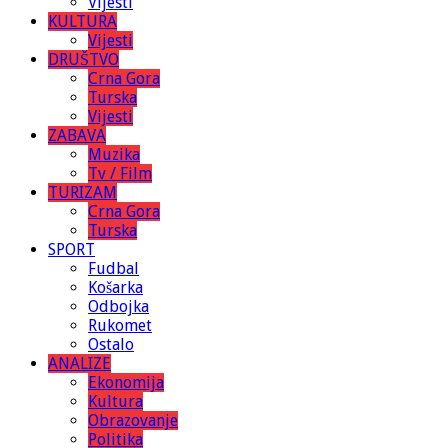
Vijesti
KULTURA
Vijesti
DRUŠTVO
Crna Gora
Turska
Vijesti
ZABAVA
Muzika
Tv / Film
TURIZAM
Crna Gora
Turska
SPORT
Fudbal
Košarka
Odbojka
Rukomet
Ostalo
ANALIZE
Ekonomija
Kultura
Obrazovanje
Politika