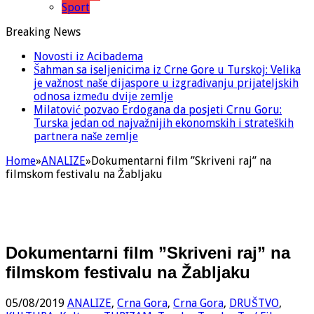
Sport
Breaking News
Novosti iz Acibadema
Šahman sa iseljenicima iz Crne Gore u Turskoj: Velika
je važnost naše dijaspore u izgrađivanju prijateljskih
odnosa između dvije zemlje
Milatović pozvao Erdogana da posjeti Crnu Goru:
Turska jedan od najvažnijih ekonomskih i strateških
partnera naše zemlje
Home
»
ANALIZE
»
Dokumentarni film ”Skriveni raj” na
filmskom festivalu na Žabljaku
Dokumentarni film ”Skriveni raj” na
filmskom festivalu na Žabljaku
05/08/2019
ANALIZE
,
Crna Gora
,
Crna Gora
,
DRUŠTVO
,