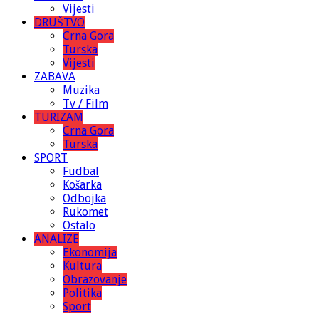
Vijesti
DRUŠTVO
Crna Gora
Turska
Vijesti
ZABAVA
Muzika
Tv / Film
TURIZAM
Crna Gora
Turska
SPORT
Fudbal
Košarka
Odbojka
Rukomet
Ostalo
ANALIZE
Ekonomija
Kultura
Obrazovanje
Politika
Sport