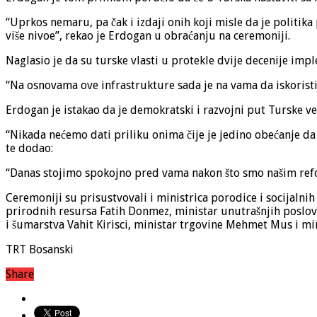
“Uprkos nemaru, pa čak i izdaji onih koji misle da je politik
više nivoe”, rekao je Erdogan u obraćanju na ceremoniji.
Naglasio je da su turske vlasti u protekle dvije decenije im
“Na osnovama ove infrastrukture sada je na vama da iskoristi
Erdogan je istakao da je demokratski i razvojni put Turske vel
“Nikada nećemo dati priliku onima čije je jedino obećanje da
te dodao:
“Danas stojimo spokojno pred vama nakon što smo našim refo
Ceremoniji su prisustvovali i ministrica porodice i socijalni
prirodnih resursa Fatih Donmez, ministar unutrašnjih poslov
i šumarstva Vahit Kirisci, ministar trgovine Mehmet Mus i min
TRT Bosanski
Share