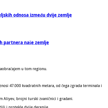
eljskih odnosa između dvije zemlje
ih partnera naše zemlje
 saobraćajem u tom regionu.
nosi 47.000 kvadratnih metara, od čega zgrada terminala i
liyev, brojni turski zvaničnici i građani.
li i protekle dvije decenije.