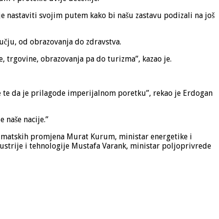
je nastaviti svojim putem kako bi našu zastavu podizali na još
ručju, od obrazovanja do zdravstva.
, trgovine, obrazovanja pa do turizma”, kazao je.
te te da je prilagode imperijalnom poretku”, rekao je Erdogan
 naše nacije.”
 klimatskih promjena Murat Kurum, ministar energetike i
strije i tehnologije Mustafa Varank, ministar poljoprivrede