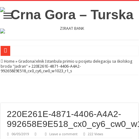
Novosti iz Acibadema
Home
»
Gradonačelnik Istanbula primio u posjetu delegaciju sa školskog
broda "Jadran"
»
220E261E-4871-4406-A4A2-
Šahman sa iseljenicima iz Crne Gore u Turskoj: Velika je važnost naše dijaspore 
992658E9E518_cx0_cy6_cw0_w1023_r1_s
Milatović pozvao Erdogana da posjeti Crnu Goru: Turska jedan od najvažnijih ek
220E261E-4871-4406-A4A2-
992658E9E518_cx0_cy6_cw0_w
06/05/2019
Leave a comment
222 Views