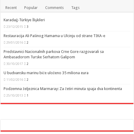
Recent
Popular
Comments
Tags
Karadağ-Türkiye İlişkileri
23/12/2015
3
Restauracija Ali Pašinog Hamama u Ulcinju od strane TIKA-e
29/01/2016
2
Predstavnici Nacionalnih parkova Crne Gore razgovarali sa
Ambasadorom Turske Serhatom Galipom
30/10/2017
2
U budvansku marinu biće uloženo 35 miliona eura
11/02/2016
2
Podzemna željeznica Marmaray: Za četiri minuta spaja dva kontinenta
25/10/2013
1