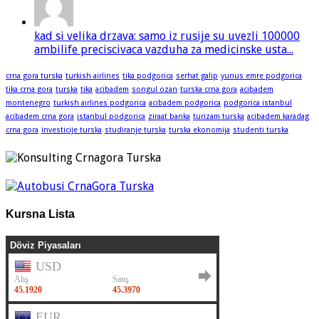
kad si velika drzava: samo iz rusije su uvezli 100000
ambilife preciscivaca vazduha za medicinske usta...
crna gora turska
turkish airlines
tika podgorica
serhat galip
yunus emre podgorica
tika crna gora
turska
tika
acibadem
songul ozan
turska crna gora
acibadem
montenegro
turkish airlines podgorica
acibadem podgorica
podgorica istanbul
acibadem crna gora
istanbul podgorica
ziraat banka
turizam turska
acibadem karadag
crna gora
investicije turska
studiranje turska
turska ekonomija
studenti turska
Kursna Lista