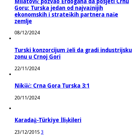
Milatović pozvao Erdogana da posjeti Crnu
Goru: Turska jedan od najvažnijih
ekonomskih i strateških partnera naše
zemlje
08/12/2024
Turski konzorcijum želi da gradi industrijsku
zonu u Crnoj Gori
22/11/2024
Nikšić: Crna Gora Turska 3:1
20/11/2024
Karadağ-Türkiye İlişkileri
23/12/2015
3