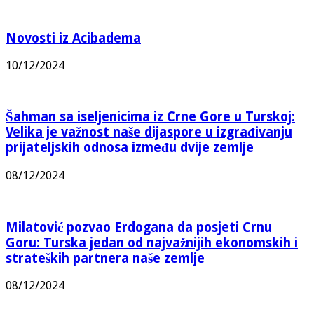
Novosti iz Acibadema
10/12/2024
Šahman sa iseljenicima iz Crne Gore u Turskoj:
Velika je važnost naše dijaspore u izgrađivanju
prijateljskih odnosa između dvije zemlje
08/12/2024
Milatović pozvao Erdogana da posjeti Crnu
Goru: Turska jedan od najvažnijih ekonomskih i
strateških partnera naše zemlje
08/12/2024