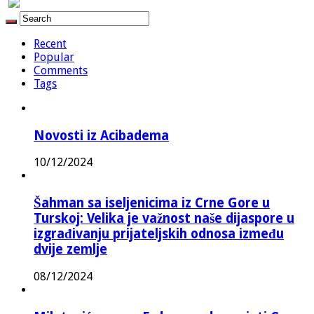
Recent
Popular
Comments
Tags
Novosti iz Acibadema
10/12/2024
Šahman sa iseljenicima iz Crne Gore u
Turskoj: Velika je važnost naše dijaspore u
izgrađivanju prijateljskih odnosa između
dvije zemlje
08/12/2024