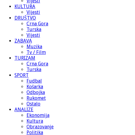
Vijesti
KULTURA
Vijesti
DRUŠTVO
Crna Gora
Turska
Vijesti
ZABAVA
Muzika
Tv / Film
TURIZAM
Crna Gora
Turska
SPORT
Fudbal
Košarka
Odbojka
Rukomet
Ostalo
ANALIZE
Ekonomija
Kultura
Obrazovanje
Politika