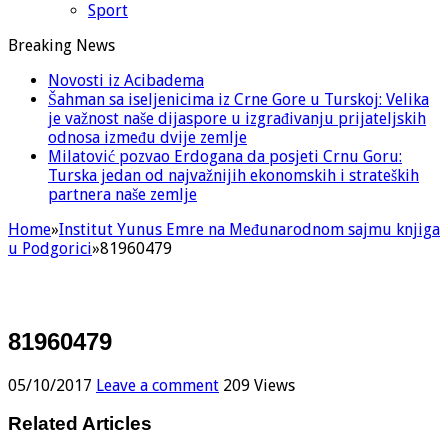
Sport
Breaking News
Novosti iz Acibadema
Šahman sa iseljenicima iz Crne Gore u Turskoj: Velika
je važnost naše dijaspore u izgrađivanju prijateljskih
odnosa između dvije zemlje
Milatović pozvao Erdogana da posjeti Crnu Goru:
Turska jedan od najvažnijih ekonomskih i strateških
partnera naše zemlje
Home
»
Institut Yunus Emre na Međunarodnom sajmu knjiga
u Podgorici
»
81960479
81960479
05/10/2017
Leave a comment
209 Views
Related Articles