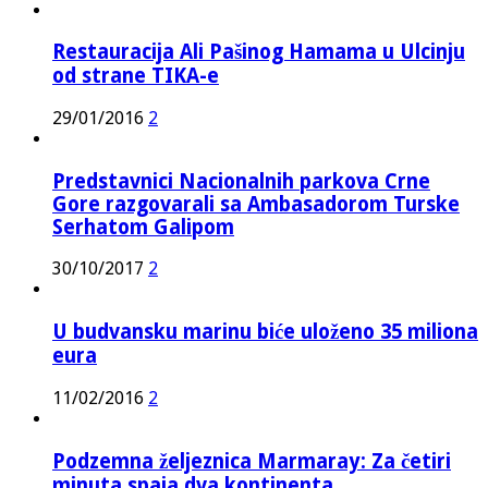
Restauracija Ali Pašinog Hamama u Ulcinju
od strane TIKA-e
29/01/2016
2
Predstavnici Nacionalnih parkova Crne
Gore razgovarali sa Ambasadorom Turske
Serhatom Galipom
30/10/2017
2
U budvansku marinu biće uloženo 35 miliona
eura
11/02/2016
2
Podzemna željeznica Marmaray: Za četiri
minuta spaja dva kontinenta