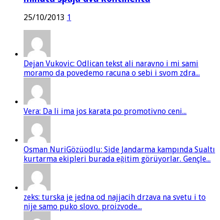
25/10/2013
1
Dejan Vukovic: Odlican tekst ali naravno i mi sami
moramo da povedemo racuna o sebi i svom zdra...
Vera: Da li ima jos karata po promotivno ceni...
Osman NuriGözüodlu: Side Jandarma kampında Sualtı
kurtarma ekipleri burada eğitim görüyorlar. Gençle...
zeks: turska je jedna od najjacih drzava na svetu i to
nije samo puko slovo. proizvode...