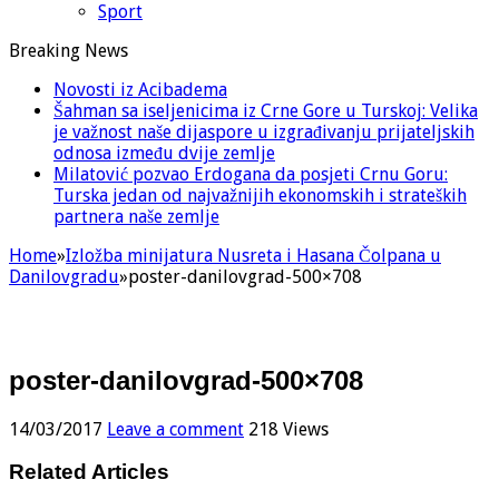
Sport
Breaking News
Novosti iz Acibadema
Šahman sa iseljenicima iz Crne Gore u Turskoj: Velika
je važnost naše dijaspore u izgrađivanju prijateljskih
odnosa između dvije zemlje
Milatović pozvao Erdogana da posjeti Crnu Goru:
Turska jedan od najvažnijih ekonomskih i strateških
partnera naše zemlje
Home
»
Izložba minijatura Nusreta i Hasana Čolpana u
Danilovgradu
»
poster-danilovgrad-500×708
poster-danilovgrad-500×708
14/03/2017
Leave a comment
218 Views
Related Articles