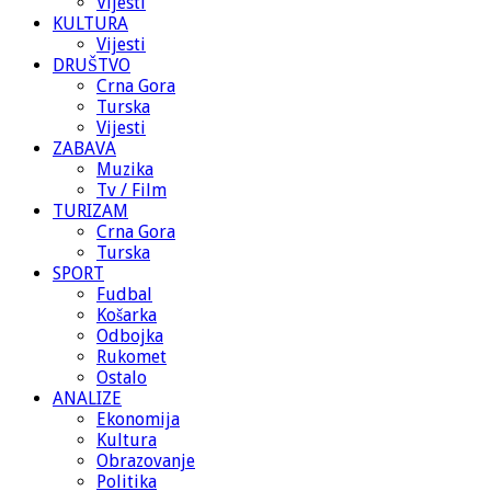
Vijesti
KULTURA
Vijesti
DRUŠTVO
Crna Gora
Turska
Vijesti
ZABAVA
Muzika
Tv / Film
TURIZAM
Crna Gora
Turska
SPORT
Fudbal
Košarka
Odbojka
Rukomet
Ostalo
ANALIZE
Ekonomija
Kultura
Obrazovanje
Politika