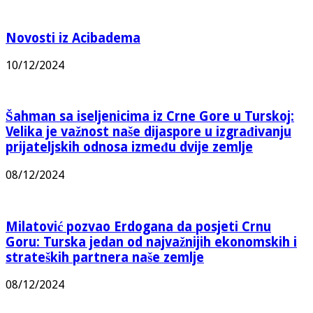
Novosti iz Acibadema
10/12/2024
Šahman sa iseljenicima iz Crne Gore u Turskoj:
Velika je važnost naše dijaspore u izgrađivanju
prijateljskih odnosa između dvije zemlje
08/12/2024
Milatović pozvao Erdogana da posjeti Crnu
Goru: Turska jedan od najvažnijih ekonomskih i
strateških partnera naše zemlje
08/12/2024