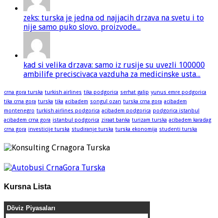
zeks: turska je jedna od najjacih drzava na svetu i to
nije samo puko slovo. proizvode...
kad si velika drzava: samo iz rusije su uvezli 100000
ambilife preciscivaca vazduha za medicinske usta...
crna gora turska
turkish airlines
tika podgorica
serhat galip
yunus emre podgorica
tika crna gora
turska
tika
acibadem
songul ozan
turska crna gora
acibadem
montenegro
turkish airlines podgorica
acibadem podgorica
podgorica istanbul
acibadem crna gora
istanbul podgorica
ziraat banka
turizam turska
acibadem karadag
crna gora
investicije turska
studiranje turska
turska ekonomija
studenti turska
Kursna Lista