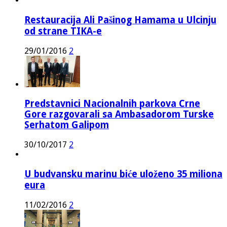
Restauracija Ali Pašinog Hamama u Ulcinju
od strane TIKA-e
29/01/2016
2
Predstavnici Nacionalnih parkova Crne
Gore razgovarali sa Ambasadorom Turske
Serhatom Galipom
30/10/2017
2
U budvansku marinu biće uloženo 35 miliona
eura
11/02/2016
2