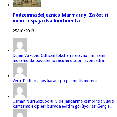
Podzemna željeznica Marmaray: Za četiri
minuta spaja dva kontinenta
25/10/2013
1
Dejan Vukovic: Odlican tekst ali naravno i mi sami
moramo da povedemo racuna o sebi i svom zdra...
Vera: Da li ima jos karata po promotivno ceni...
Osman NuriGözüodlu: Side Jandarma kampında Sualtı
kurtarma ekipleri burada eğitim görüyorlar. Gençle...