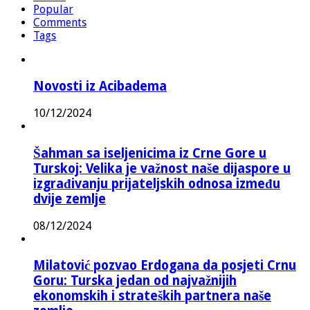
Popular
Comments
Tags
Novosti iz Acibadema
10/12/2024
Šahman sa iseljenicima iz Crne Gore u
Turskoj: Velika je važnost naše dijaspore u
izgrađivanju prijateljskih odnosa između
dvije zemlje
08/12/2024
Milatović pozvao Erdogana da posjeti Crnu
Goru: Turska jedan od najvažnijih
ekonomskih i strateških partnera naše