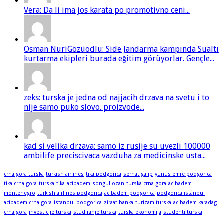
Vera: Da li ima jos karata po promotivno ceni...
Osman NuriGözüodlu: Side Jandarma kampında Sualtı
kurtarma ekipleri burada eğitim görüyorlar. Gençle...
zeks: turska je jedna od najjacih drzava na svetu i to
nije samo puko slovo. proizvode...
kad si velika drzava: samo iz rusije su uvezli 100000
ambilife preciscivaca vazduha za medicinske usta...
crna gora turska
turkish airlines
tika podgorica
serhat galip
yunus emre podgorica
tika crna gora
turska
tika
acibadem
songul ozan
turska crna gora
acibadem
montenegro
turkish airlines podgorica
acibadem podgorica
podgorica istanbul
acibadem crna gora
istanbul podgorica
ziraat banka
turizam turska
acibadem karadag
crna gora
investicije turska
studiranje turska
turska ekonomija
studenti turska