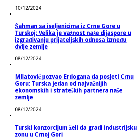
10/12/2024
Šahman sa iseljenicima iz Crne Gore u
Turskoj: Velika je važnost naše dijaspore u
izgrađivanju prijateljskih odnosa između
dvije zemlje
08/12/2024
Milatović pozvao Erdogana da posjeti Crnu
Goru: Turska jedan od najvažnijih
ekonomskih i strateških partnera naše
zemlje
08/12/2024
Turski konzorcijum želi da gradi industrijsku
zonu u Crnoj Gori