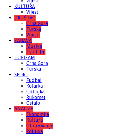
Vijesti
KULTURA
Vijesti
DRUŠTVO
Crna Gora
Turska
Vijesti
ZABAVA
Muzika
Tv / Film
TURIZAM
Crna Gora
Turska
SPORT
Fudbal
Košarka
Odbojka
Rukomet
Ostalo
ANALIZE
Ekonomija
Kultura
Obrazovanje
Politika