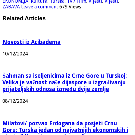
EKONOMIJA
,
Kultura
,
Turska
,
Tv / Film
,
Vijesti
,
Vijesti
,
ZABAVA
Leave a comment
679 Views
Related Articles
Novosti iz Acibadema
10/12/2024
Šahman sa iseljenicima iz Crne Gore u Turskoj:
Velika je važnost naše dijaspore u izgrađivanju
prijateljskih odnosa između dvije zemlje
08/12/2024
Milatović pozvao Erdogana da posjeti Crnu
Goru: Turska jedan od najvažnijih ekonomskih i