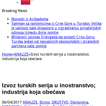
Sport
Breaking News
Novosti iz Acibadema
Šahman sa iseljenicima iz Crne Gore u Turskoj: Velika
je važnost naše dijaspore u izgrađivanju prijateljskih
odnosa između dvije zemlje
Milatović pozvao Erdogana da posjeti Crnu Goru:
Turska jedan od najvažnijih ekonomskih i strateških
partnera naše zemlje
Home
»
ANALIZE
»
Izvoz turskih serija u inostranstvo;
industrija koja obećava
Izvoz turskih serija u inostranstvo;
industrija koja obećava
06/04/2017
ANALIZE
,
Biznis
,
DRUŠTVO
,
Ekonomija
,