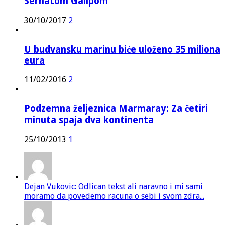
Serhatom Galipom
30/10/2017
2
U budvansku marinu biće uloženo 35 miliona
eura
11/02/2016
2
Podzemna željeznica Marmaray: Za četiri
minuta spaja dva kontinenta
25/10/2013
1
Dejan Vukovic: Odlican tekst ali naravno i mi sami
moramo da povedemo racuna o sebi i svom zdra...