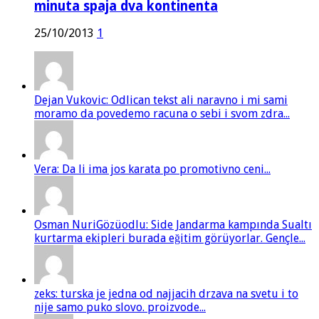
minuta spaja dva kontinenta
25/10/2013
1
Dejan Vukovic: Odlican tekst ali naravno i mi sami
moramo da povedemo racuna o sebi i svom zdra...
Vera: Da li ima jos karata po promotivno ceni...
Osman NuriGözüodlu: Side Jandarma kampında Sualtı
kurtarma ekipleri burada eğitim görüyorlar. Gençle...
zeks: turska je jedna od najjacih drzava na svetu i to
nije samo puko slovo. proizvode...