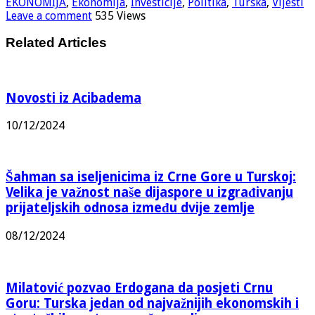
EKONOMIJA
,
Ekonomija
,
Investicije
,
Politika
,
Turska
,
Vijesti
Leave a comment
535 Views
Related Articles
Novosti iz Acibadema
10/12/2024
Šahman sa iseljenicima iz Crne Gore u Turskoj:
Velika je važnost naše dijaspore u izgrađivanju
prijateljskih odnosa između dvije zemlje
08/12/2024
Milatović pozvao Erdogana da posjeti Crnu
Goru: Turska jedan od najvažnijih ekonomskih i