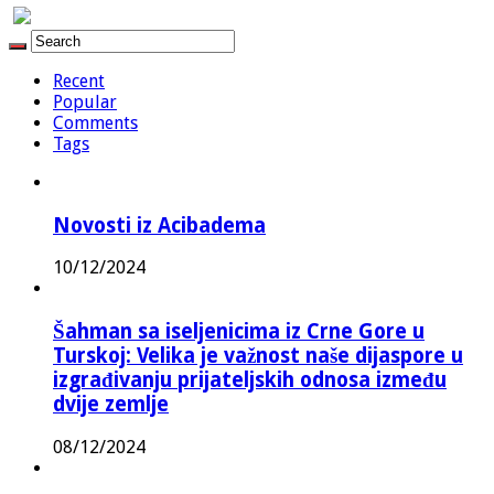
Recent
Popular
Comments
Tags
Novosti iz Acibadema
10/12/2024
Šahman sa iseljenicima iz Crne Gore u
Turskoj: Velika je važnost naše dijaspore u
izgrađivanju prijateljskih odnosa između
dvije zemlje
08/12/2024