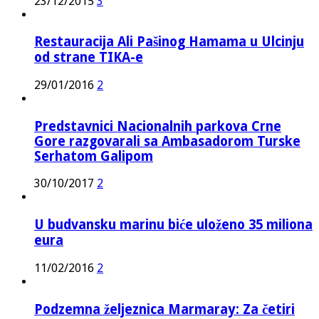
23/12/2015
3
Restauracija Ali Pašinog Hamama u Ulcinju
od strane TIKA-e
29/01/2016
2
Predstavnici Nacionalnih parkova Crne
Gore razgovarali sa Ambasadorom Turske
Serhatom Galipom
30/10/2017
2
U budvansku marinu biće uloženo 35 miliona
eura
11/02/2016
2
Podzemna željeznica Marmaray: Za četiri