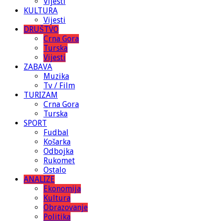
Vijesti
KULTURA
Vijesti
DRUŠTVO
Crna Gora
Turska
Vijesti
ZABAVA
Muzika
Tv / Film
TURIZAM
Crna Gora
Turska
SPORT
Fudbal
Košarka
Odbojka
Rukomet
Ostalo
ANALIZE
Ekonomija
Kultura
Obrazovanje
Politika