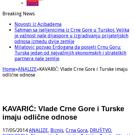
Sport
Breaking News
Novosti iz Acibadema
Šahman sa iseljenicima iz Crne Gore u Turskoj: Velika
je važnost naše dijaspore u izgrađivanju prijateljskih
odnosa između dvije zemlje
Milatović pozvao Erdogana da posjeti Crnu Goru:
Turska jedan od najvažnijih ekonomskih i strateških
partnera naše zemlje
Home
»
ANALIZE
»
KAVARIĆ: Vlade Crne Gore i Turske imaju
odlične odnose
KAVARIĆ: Vlade Crne Gore i Turske
imaju odlične odnose
17/05/2014
ANALIZE
,
Biznis
,
Crna Gora
,
DRUŠTVO
,