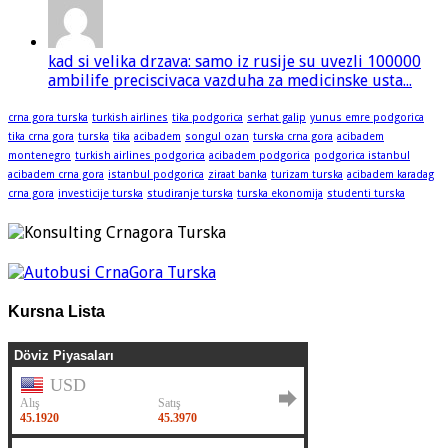
kad si velika drzava: samo iz rusije su uvezli 100000
ambilife preciscivaca vazduha za medicinske usta...
crna gora turska
turkish airlines
tika podgorica
serhat galip
yunus emre podgorica
tika crna gora
turska
tika
acibadem
songul ozan
turska crna gora
acibadem
montenegro
turkish airlines podgorica
acibadem podgorica
podgorica istanbul
acibadem crna gora
istanbul podgorica
ziraat banka
turizam turska
acibadem karadag
crna gora
investicije turska
studiranje turska
turska ekonomija
studenti turska
Kursna Lista