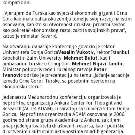
kompatibilni.
„Vjerujem da Turska kao svjetski ekonomski gigant i Crna
Gora kao mala balkanska zemlja temelje svoj razvoj na istim
osnovama, kao što su otvorenost društva, privatni sektor
kao pokretač ekonomskog rasta, zaštita svojinskih prava“,
kazao je ministar Kavarić.
Na otvaranju današnje konferenije govorio je rektor
Univerziteta Donja Gorica
Veselin Vukotić
, rektor Istanbul
Sabahattin Zaim University
Mehmet Bulut
, kao i
ambasador Turske u Crnoj Gori
Mehmet Nijazi Tanilir
.
Ministar poljoprivrede i ruralnog razvoja
Petar
Ivanović
održao je prezentaciju na temu „Jačanje saradnje
između Crne Gore i Turske, sa posebnim osvrtom na
ekonomsku sferu“.
Jedanaestu Međunarodnu konferenciju organizovala je
neprofitna organizacija Ankara Center for Thought and
Research (ACTR-ADAM), u saradnji sa Univerzitetom Donja
Gorica. Neprofitna organizacija ADAM osnovana je 2006.
godine od strane grupe akademika iz Ankare, sa ciljem
unaprjeđenja kvaliteta društvenih resursa, kao i podrške
društvenim i kulturnim aktivnostima mladih generacija.