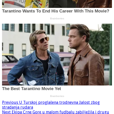
Previous
U Turskoj proglašena trodnevna žalost zbog
stradanja rudara
Next
Ekipa Crne Gore u malom fudbalu zabilježila i drugu