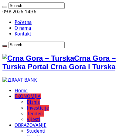
09.8.2026 14:36
Početna
O nama
Kontakt
Crna Gora –
Turska Portal Crna Gora i Turska
Home
EKONOMIJA
Biznis
Investicije
Tenderi
Vijesti
OBRAZOVANJE
Studenti