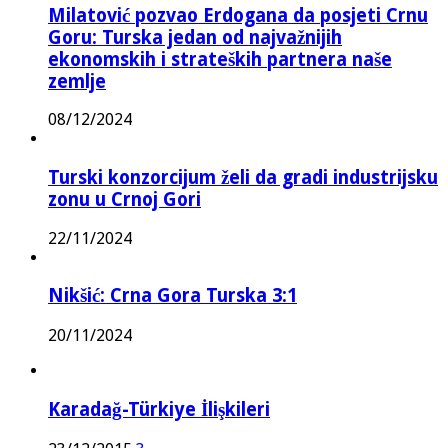
Milatović pozvao Erdogana da posjeti Crnu
Goru: Turska jedan od najvažnijih
ekonomskih i strateških partnera naše
zemlje
08/12/2024
Turski konzorcijum želi da gradi industrijsku
zonu u Crnoj Gori
22/11/2024
Nikšić: Crna Gora Turska 3:1
20/11/2024
Karadağ-Türkiye İlişkileri