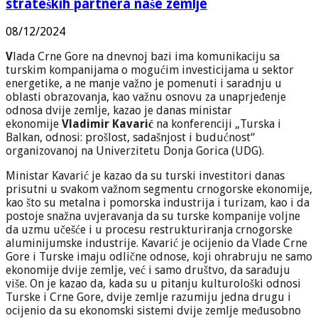
strateških partnera naše zemlje
08/12/2024
V
lada Crne Gore na dnevnoj bazi ima komunikaciju sa
turskim kompanijama o mogućim investicijama u sektor
energetike, a ne manje važno je pomenuti i saradnju u
oblasti obrazovanja, kao važnu osnovu za unaprjeđenje
odnosa dvije zemlje, kazao je danas ministar
ekonomije
Vladimir Kavarić
na konferenciji „Turska i
Balkan, odnosi: prošlost, sadašnjost i budućnost“
organizovanoj na Univerzitetu Donja Gorica (UDG).
Ministar Kavarić je kazao da su turski investitori danas
prisutni u svakom važnom segmentu crnogorske ekonomije,
kao što su metalna i pomorska industrija i turizam, kao i da
postoje snažna uvjeravanja da su turske kompanije voljne
da uzmu učešće i u procesu restrukturiranja crnogorske
aluminijumske industrije. Kavarić je ocijenio da Vlade Crne
Gore i Turske imaju odlične odnose, koji ohrabruju ne samo
ekonomije dvije zemlje, već i samo društvo, da sarađuju
više. On je kazao da, kada su u pitanju kulturološki odnosi
Turske i Crne Gore, dvije zemlje razumiju jedna drugu i
ocijenio da su ekonomski sistemi dvije zemlje međusobno